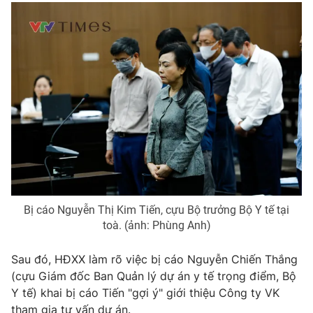
THỜI BÁO VTV
Theo dõi báo trên
Cơ quan chủ quản:
Đài Truyền hình Việt Nam
Cơ quan báo chí:
Thời báo VTV
Giấy phép hoạt động báo in và báo điện tử số 483/GP-BTTTT
cấp ngày 29/12/2023
Bị cáo Nguyễn Thị Kim Tiến, cựu Bộ trưởng Bộ Y tế tại
Tổng Biên tập:
Vũ Thanh Thủy
toà. (ảnh: Phùng Anh)
Phó Tổng Biên tập:
Nguyễn Thị Mỹ Hạnh, Phạm Quốc Thắng,
Nguyễn Trọng Ninh
Sau đó, HĐXX làm rõ việc bị cáo Nguyễn Chiến Thắng
Tổng đài VTV:
024.38 355 931 - 024.38 355 932
(cựu Giám đốc Ban Quản lý dự án y tế trọng điểm, Bộ
Y tế) khai bị cáo Tiến "gợi ý" giới thiệu Công ty VK
Ðiện thoại Thời báo VTV:
024.66 897 897
tham gia tư vấn dự án.