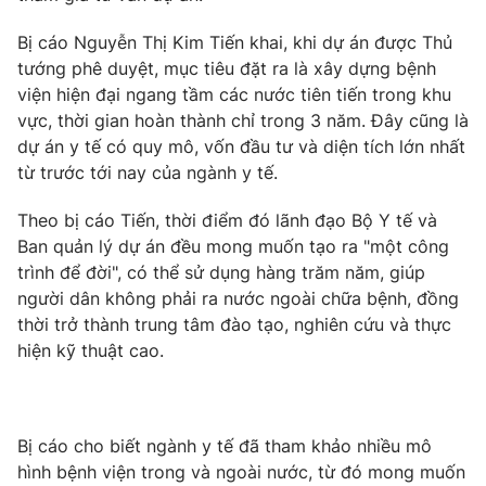
Email:
toasoan@vtv.vn
Liên hệ quảng cáo:
024-7300.7108
Bị cáo Nguyễn Thị Kim Tiến khai, khi dự án được Thủ
tướng phê duyệt, mục tiêu đặt ra là xây dựng bệnh
viện hiện đại ngang tầm các nước tiên tiến trong khu
vực, thời gian hoàn thành chỉ trong 3 năm. Đây cũng là
dự án y tế có quy mô, vốn đầu tư và diện tích lớn nhất
từ trước tới nay của ngành y tế.
Theo bị cáo Tiến, thời điểm đó lãnh đạo Bộ Y tế và
Ban quản lý dự án đều mong muốn tạo ra "một công
trình để đời", có thể sử dụng hàng trăm năm, giúp
người dân không phải ra nước ngoài chữa bệnh, đồng
thời trở thành trung tâm đào tạo, nghiên cứu và thực
® Cấm sao chép dưới mọi hình thức nếu không có sự chấp
hiện kỹ thuật cao.
thuận bằng văn bản. Ghi rõ nguồn VTV.vn khi phát hành lại
thông tin từ website này.
Bị cáo cho biết ngành y tế đã tham khảo nhiều mô
hình bệnh viện trong và ngoài nước, từ đó mong muốn