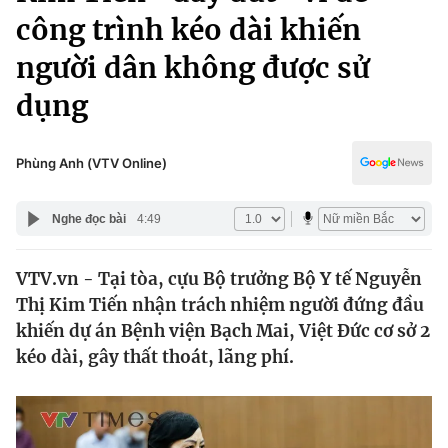
Chính trị
công trình kéo dài khiến
Truyền hình
Văn hóa - Giải trí
người dân không được sử
Xã hội
Y tế
dụng
Đời sống
Pháp luật
Công nghệ
Giáo dục
Phùng Anh (VTV Online)
Y tế
Nghe đọc bài
4:49
Thế giới
VTV.vn - Tại tòa, cựu Bộ trưởng Bộ Y tế Nguyễn
Tin tức
Kinh tế
Thị Kim Tiến nhận trách nhiệm người đứng đầu
Thế giới đó đây
khiến dự án Bệnh viện Bạch Mai, Việt Đức cơ sở 2
Tài chính
Dữ liệu và đời sống
kéo dài, gây thất thoát, lãng phí.
Câu chuyện quốc tế
Thị trường
Truyền hình
Góc doanh nghiệp