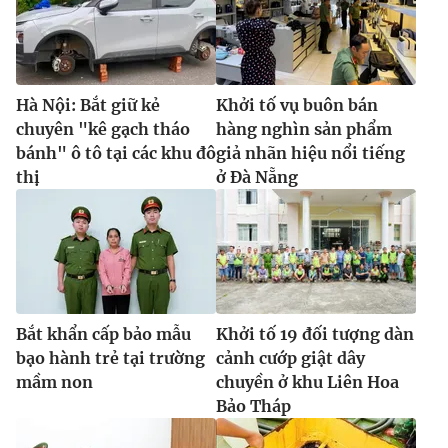
Hà Nội: Bắt giữ kẻ
Khởi tố vụ buôn bán
chuyên "kê gạch tháo
hàng nghìn sản phẩm
bánh" ô tô tại các khu đô
giả nhãn hiệu nổi tiếng
thị
ở Đà Nẵng
Bắt khẩn cấp bảo mẫu
Khởi tố 19 đối tượng dàn
bạo hành trẻ tại trường
cảnh cướp giật dây
mầm non
chuyền ở khu Liên Hoa
Bảo Tháp