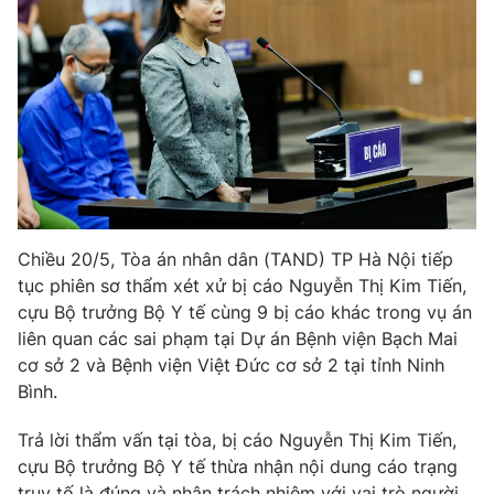
Phim VTV
Giải trí
Hậu trường
Điện ảnh
Đời sống
Nhân vật
Âm nhạc
Du lịch
Khán giả
Giáo dục
Sao
Làm đẹp
Giải sao mai
Tuyển sinh
Công nghệ
Chất lượng cuộc sống
Học trực tuyến
Chiều 20/5, Tòa án nhân dân (TAND) TP Hà Nội tiếp
Hitech Công nghệ tương lai
Giao lưu trực tuyến
tục phiên sơ thẩm xét xử bị cáo Nguyễn Thị Kim Tiến,
Sản phẩm
cựu Bộ trưởng Bộ Y tế cùng 9 bị cáo khác trong vụ án
liên quan các sai phạm tại Dự án Bệnh viện Bạch Mai
Lịch phát sóng
Thị trường
cơ sở 2 và Bệnh viện Việt Đức cơ sở 2 tại tỉnh Ninh
Bình.
Tư vấn
Chuyên mục khác
Trả lời thẩm vấn tại tòa, bị cáo Nguyễn Thị Kim Tiến,
Emagazine
Podcast
cựu Bộ trưởng Bộ Y tế thừa nhận nội dung cáo trạng
truy tố là đúng và nhận trách nhiệm với vai trò người