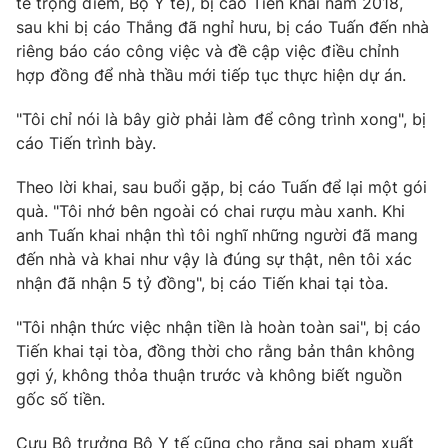
tế trọng điểm, Bộ Y tế), bị cáo Tiến khai năm 2018,
sau khi bị cáo Thắng đã nghỉ hưu, bị cáo Tuấn đến nhà
riêng báo cáo công việc và đề cập việc điều chỉnh
hợp đồng để nhà thầu mới tiếp tục thực hiện dự án.
"Tôi chỉ nói là bây giờ phải làm để công trình xong", bị
cáo Tiến trình bày.
Theo lời khai, sau buổi gặp, bị cáo Tuấn để lại một gói
quà. "Tôi nhớ bên ngoài có chai rượu màu xanh. Khi
anh Tuấn khai nhận thì tôi nghĩ những người đã mang
đến nhà và khai như vậy là đúng sự thật, nên tôi xác
nhận đã nhận 5 tỷ đồng", bị cáo Tiến khai tại tòa.
"Tôi nhận thức việc nhận tiền là hoàn toàn sai", bị cáo
Tiến khai tại tòa, đồng thời cho rằng bản thân không
gợi ý, không thỏa thuận trước và không biết nguồn
gốc số tiền.
Cựu Bộ trưởng Bộ Y tế cũng cho rằng sai phạm xuất