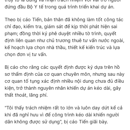
đứng đầu Bộ Y tế trong quá trình triển khai dự án.
Photo
Infographic
Theo bị cáo Tiến, bản thân đã không làm tốt công tác
Video
Shorts video
chỉ đạo, kiểm tra, giám sát để kịp thời phát hiện sai
phạm; đồng thời ký phê duyệt nhiều tờ trình, quyết
định liên quan như chủ trương thuê tư vấn nước ngoài,
VTV Money
VTV Thể thao
kế hoạch lựa chọn nhà thầu, thiết kế kiến trúc và lựa
chọn đơn vị tư vấn.
VTV Sức khoẻ
Bất động sản
Bị cáo cho rằng các quyết định được ký dựa trên hồ
sơ thẩm định của cơ quan chuyên môn, nhưng sau này
Thị trường 24h
Tấm lòng Việt
cơ quan tố tụng xác định nhiều nội dung chưa đủ điều
kiện, trở thành nguyên nhân khiến dự án kéo dài, gây
VTV4
Vươn mình bằng AI
thất thoát, lãng phí.
"Tôi thấy trách nhiệm rất to lớn và luôn day dứt kể cả
VTV9
VTV8
khi đã nghỉ hưu vì để công trình kéo dài khiến người
dân không được sử dụng", bị cáo Tiến giãi bày.
Liên hệ tòa soạn
English