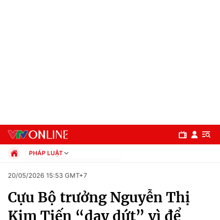
PHÁP LUẬT
Chính trị
20/05/2026 15:53 GMT+7
Xã hội
Cựu Bộ trưởng Nguyễn Thị
Pháp luật
Chuyên mục
Kinh tế
Kim Tiến “day dứt” vì để
Thể thao