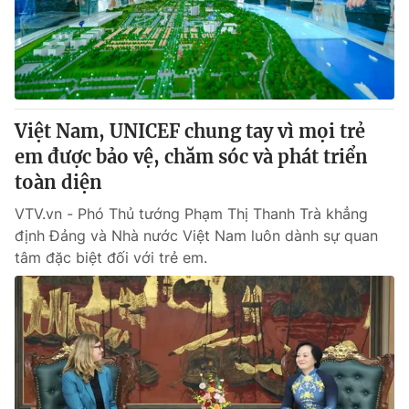
Giấy phép hoạt động báo in và báo điện tử số 483/GP-BTTTT
cấp ngày 29/12/2023
Tổng Biên tập:
Vũ Thanh Thủy
Phó Tổng Biên tập:
Nguyễn Thị Mỹ Hạnh, Phạm Quốc Thắng,
Nguyễn Trọng Ninh
Tổng đài VTV:
Việt Nam, UNICEF chung tay vì mọi trẻ
024.38 355 931 - 024.38 355 932
Ðiện thoại Thời báo VTV:
em được bảo vệ, chăm sóc và phát triển
024.66 897 897
Email:
toàn diện
toasoan@vtv.vn
Liên hệ quảng cáo:
024-7300.7108
VTV.vn - Phó Thủ tướng Phạm Thị Thanh Trà khẳng
định Đảng và Nhà nước Việt Nam luôn dành sự quan
tâm đặc biệt đối với trẻ em.