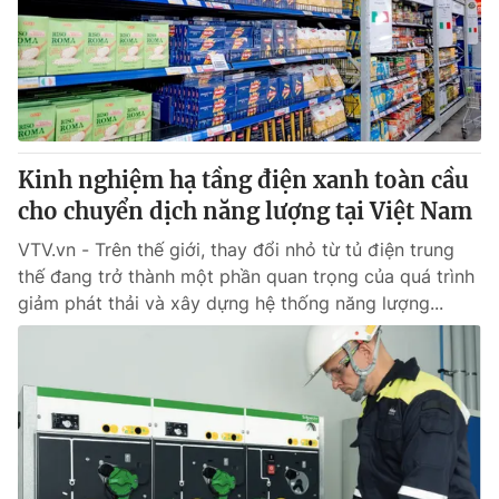
Giao lưu trực tuyến
Sản phẩm
Lịch phát sóng
Thị trường
Tư vấn
Chuyên mục khác
Kinh nghiệm hạ tầng điện xanh toàn cầu
Emagazine
Podcast
cho chuyển dịch năng lượng tại Việt Nam
VTV.vn - Trên thế giới, thay đổi nhỏ từ tủ điện trung
Photo
Infographic
thế đang trở thành một phần quan trọng của quá trình
giảm phát thải và xây dựng hệ thống năng lượng...
Video
Shorts video
VTV Money
VTV Thể thao
VTV Sức khoẻ
Bất động sản