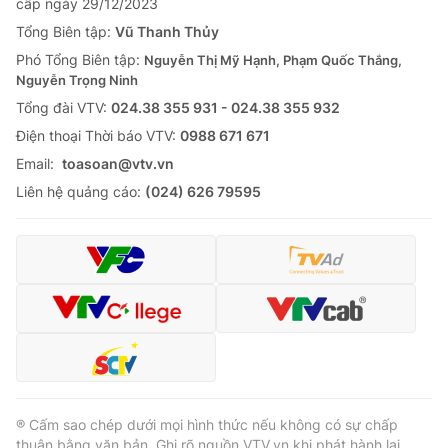
cấp ngày 29/12/2023
Tổng Biên tập:
Vũ Thanh Thủy
Phó Tổng Biên tập:
Nguyễn Thị Mỹ Hạnh, Phạm Quốc Thắng,
Nguyễn Trọng Ninh
Tổng đài VTV:
024.38 355 931 - 024.38 355 932
Ðiện thoại Thời báo VTV:
0988 671 671
Email:
toasoan@vtv.vn
Liên hệ quảng cáo:
(024) 626 79595
® Cấm sao chép dưới mọi hình thức nếu không có sự chấp
thuận bằng văn bản. Ghi rõ nguồn VTV.vn khi phát hành lại