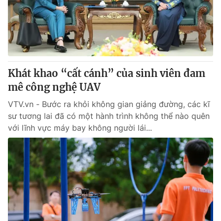
® Cấm sao chép dưới mọi hình thức nếu không có sự chấp
thuận bằng văn bản. Ghi rõ nguồn VTV.vn khi phát hành lại
thông tin từ website này.
Khát khao “cất cánh” của sinh viên đam
mê công nghệ UAV
VTV.vn - Bước ra khỏi không gian giảng đường, các kĩ
sư tương lai đã có một hành trình không thể nào quên
với lĩnh vực máy bay không người lái...