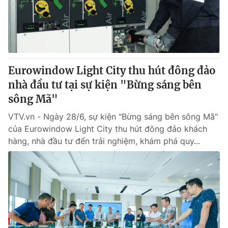
Thị trường 24h
Tấm lòng Việt
VTV4
Vươn mình bằng AI
VTV9
VTV8
Eurowindow Light City thu hút đông đảo
nhà đầu tư tại sự kiện "Bừng sáng bên
Liên hệ tòa soạn
English
sông Mã"
VTV.vn - Ngày 28/6, sự kiện "Bừng sáng bên sông Mã"
của Eurowindow Light City thu hút đông đảo khách
hàng, nhà đầu tư đến trải nghiệm, khám phá quy...
THỜI BÁO VTV
Theo dõi báo trên
Cơ quan chủ quản:
Đài Truyền hình Việt Nam
Cơ quan báo chí:
Thời báo VTV