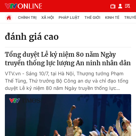
CHÍNH TRỊ
XÃ HỘI
PHÁP LUẬT
THẾ GIỚI
KINH TẾ
TRUYỀ
đánh giá cao
Chuyên mục
Tổng duyệt Lễ kỷ niệm 80 năm Ngày
Chính trị
truyền thống lực lượng An ninh nhân dân
VTV.vn - Sáng 10/7, tại Hà Nội, Thượng tướng Phạm
Xã hội
Thế Tùng, Thứ trưởng Bộ Công an dự và chỉ đạo tổng
duyệt Lễ kỷ niệm 80 năm Ngày truyền thống lực...
Pháp luật
Y tế
Thế giới