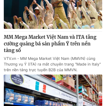
Tin tức
Kinh tế
Thế giới đó đây
Tài chính
Dữ liệu và đời sống
Câu chuyện quốc tế
Thị trường
MM Mega Market Việt Nam và ITA tăng
Truyền hình
Góc doanh nghiệp
cường quảng bá sản phẩm Ý trên nền
Phim VTV
tảng số
Giải trí
Hậu trường
VTV.vn - MM Mega Market Việt Nam (MMVN) cùng
Điện ảnh
Thương vụ Ý (ITA) ra mắt chuyên trang "Made in Italy"
Đời sống
Nhân vật
trên nền tảng trực tuyến B2B của MMVN.
Âm nhạc
Du lịch
Khán giả
Giáo dục
Sao
Làm đẹp
Giải sao mai
Tuyển sinh
Công nghệ
Chất lượng cuộc sống
Học trực tuyến
Hitech Công nghệ tương lai