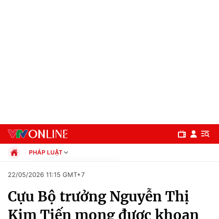
PHÁP LUẬT
Chính trị
22/05/2026 11:15 GMT+7
Xã hội
Cựu Bộ trưởng Nguyễn Thị
Pháp luật
Chuyên mục
Kinh tế
Kim Tiến mong được khoan
Thể thao