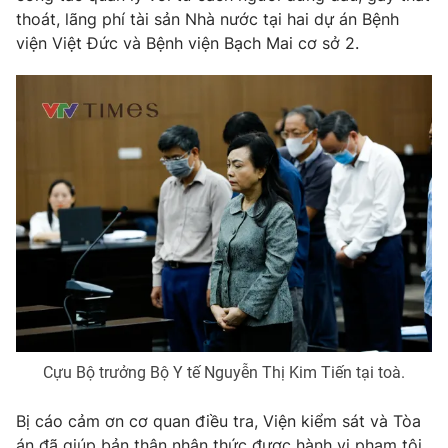
thoát, lãng phí tài sản Nhà nước tại hai dự án Bệnh
Photo
Infographic
viện Việt Đức và Bệnh viện Bạch Mai cơ sở 2.
Video
Shorts video
VTV Money
VTV Thể thao
VTV Sức khoẻ
Bất động sản
Thị trường 24h
Tấm lòng Việt
VTV4
Vươn mình bằng AI
Cựu Bộ trưởng Bộ Y tế Nguyễn Thị Kim Tiến tại toà.
VTV9
VTV8
Bị cáo cảm ơn cơ quan điều tra, Viện kiểm sát và Tòa
Liên hệ tòa soạn
English
án đã giúp bản thân nhận thức được hành vi phạm tội