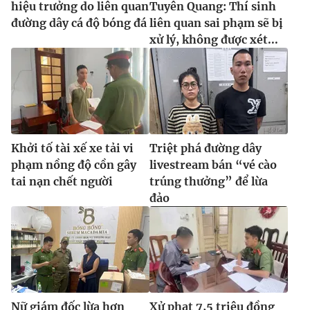
hiệu trưởng do liên quan
Tuyên Quang: Thí sinh
đường dây cá độ bóng đá
liên quan sai phạm sẽ bị
xử lý, không được xét...
Khởi tố tài xế xe tải vi
Triệt phá đường dây
phạm nồng độ cồn gây
livestream bán “vé cào
tai nạn chết người
trúng thưởng” để lừa
đảo
Nữ giám đốc lừa hơn
Xử phạt 7,5 triệu đồng