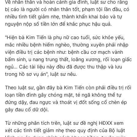
Về nhân thân và hoàn cảnh gia đình, luật sư cho rằng
bị cáo là người có nhân thân tốt, phạm tội lần đầu, có
nhiều tình tiết giảm nhẹ, thành khẩn khai báo và tự
nguyện nộp số tiền lớn để khắc phục hậu quả.
"Hiện bà Kim Tiến là phụ nữ cao tuổi, sức khỏe yếu,
mắc nhiều bệnh hiểm nghèo, thường xuyên phải nhập
viện điều trị các bệnh như: bệnh cầu cơ mạch vành
bẩm sinh, u nang trung thất, loãng xương, rối loạn giấc
ngủ… Các tài liệu này đều đã được thu thập và lưu
trong hồ sơ vụ án", luật sư nêu.
Theo luật sư, gần đây bà Kim Tiến còn phải điều trị rối
loạn tiền đình gây chóng mặt, té ngã không thể tự
đứng dậy, đau ngực và thoát vị đốt sống cổ chèn ép
gây đau cổ dữ dội.
Từ những phân tích trên, luật sư đề nghị HĐXX xem
xét các tình tiết giảm nhẹ theo quy định của Bộ luật