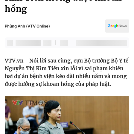
Chính trị
hồng
Truyền hình
Văn hóa - Giải trí
Xã hội
Y tế
Phùng Anh (VTV Online)
Đời sống
Pháp luật
Công nghệ
Giáo dục
Y tế
VTV.vn - Nói lời sau cùng, cựu Bộ trưởng Bộ Y tế
Nguyễn Thị Kim Tiến xin lỗi vì sai phạm khiến
Thế giới
hai dự án bệnh viện kéo dài nhiều năm và mong
Tin tức
được hưởng sự khoan hồng của pháp luật.
Kinh tế
Thế giới đó đây
Tài chính
Dữ liệu và đời sống
Câu chuyện quốc tế
Thị trường
Truyền hình
Góc doanh nghiệp