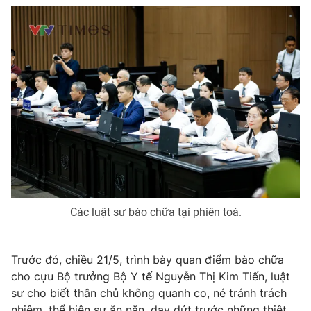
Các luật sư bào chữa tại phiên toà.
Trước đó, chiều 21/5, trình bày quan điểm bào chữa
cho cựu Bộ trưởng Bộ Y tế Nguyễn Thị Kim Tiến, luật
sư cho biết thân chủ không quanh co, né tránh trách
nhiệm, thể hiện sự ăn năn, day dứt trước những thiệt