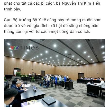
Email:
toasoan@vtv.vn
phạt cho tất cả các bị cáo", bà Nguyễn Thị Kim Tiến
Liên hệ quảng cáo:
024-7300.7108
trình bày.
Cựu Bộ trưởng Bộ Y tế cũng bày tỏ mong muốn sớm
được trở về với gia đình, xã hội để sống những năm
tháng còn lại với tư cách một công dân có ích.
® Cấm sao chép dưới mọi hình thức nếu không có sự chấp
thuận bằng văn bản. Ghi rõ nguồn VTV.vn khi phát hành lại
thông tin từ website này.