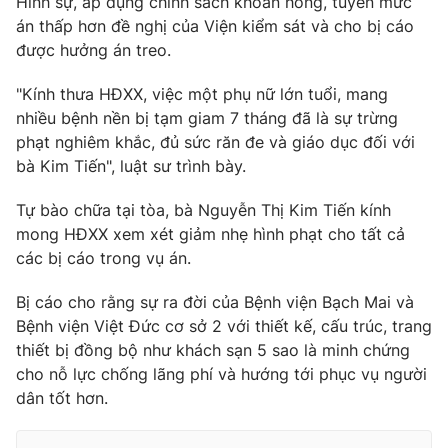
Hình sự, áp dụng chính sách khoan hồng, tuyên mức
án thấp hơn đề nghị của Viện kiểm sát và cho bị cáo
được hưởng án treo.
"Kính thưa HĐXX, việc một phụ nữ lớn tuổi, mang
nhiều bệnh nền bị tạm giam 7 tháng đã là sự trừng
phạt nghiêm khắc, đủ sức răn đe và giáo dục đối với
bà Kim Tiến", luật sư trình bày.
Tự bào chữa tại tòa, bà Nguyễn Thị Kim Tiến kính
mong HĐXX xem xét giảm nhẹ hình phạt cho tất cả
các bị cáo trong vụ án.
Bị cáo cho rằng sự ra đời của Bệnh viện Bạch Mai và
Bệnh viện Việt Đức cơ sở 2 với thiết kế, cấu trúc, trang
thiết bị đồng bộ như khách sạn 5 sao là minh chứng
cho nỗ lực chống lãng phí và hướng tới phục vụ người
dân tốt hơn.