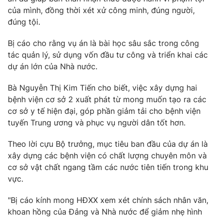
của mình, đồng thời xét xử công minh, đúng người,
đúng tội.
Bị cáo cho rằng vụ án là bài học sâu sắc trong công
THỜI BÁO VTV
tác quản lý, sử dụng vốn đầu tư công và triển khai các
dự án lớn của Nhà nước.
Theo dõi báo trên
Bà Nguyễn Thị Kim Tiến cho biết, việc xây dựng hai
bệnh viện cơ sở 2 xuất phát từ mong muốn tạo ra các
Cơ quan chủ quản:
Đài Truyền hình Việt Nam
cơ sở y tế hiện đại, góp phần giảm tải cho bệnh viện
Cơ quan báo chí:
Thời báo VTV
tuyến Trung ương và phục vụ người dân tốt hơn.
Giấy phép hoạt động báo in và báo điện tử số 483/GP-BTTTT
cấp ngày 29/12/2023
Theo lời cựu Bộ trưởng, mục tiêu ban đầu của dự án là
Tổng Biên tập:
Vũ Thanh Thủy
xây dựng các bệnh viện có chất lượng chuyên môn và
cơ sở vật chất ngang tầm các nước tiên tiến trong khu
Phó Tổng Biên tập:
Nguyễn Thị Mỹ Hạnh, Phạm Quốc Thắng,
Nguyễn Trọng Ninh
vực.
Tổng đài VTV:
024.38 355 931 - 024.38 355 932
"Bị cáo kính mong HĐXX xem xét chính sách nhân văn,
Ðiện thoại Thời báo VTV:
024.66 897 897
khoan hồng của Đảng và Nhà nước để giảm nhẹ hình