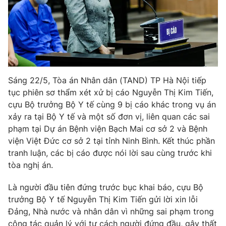
Phim VTV
Giải trí
Hậu trường
Điện ảnh
Đời sống
Nhân vật
Âm nhạc
Du lịch
Khán giả
Giáo dục
Sao
Sáng 22/5, Tòa án Nhân dân (TAND) TP Hà Nội tiếp
Làm đẹp
Giải sao mai
Tuyển sinh
tục phiên sơ thẩm xét xử bị cáo Nguyễn Thị Kim Tiến,
Công nghệ
Chất lượng cuộc sống
cựu Bộ trưởng Bộ Y tế cùng 9 bị cáo khác trong vụ án
Học trực tuyến
xảy ra tại Bộ Y tế và một số đơn vị, liên quan các sai
Hitech Công nghệ tương lai
Giao lưu trực tuyến
phạm tại Dự án Bệnh viện Bạch Mai cơ sở 2 và Bệnh
Sản phẩm
viện Việt Đức cơ sở 2 tại tỉnh Ninh Bình. Kết thúc phần
tranh luận, các bị cáo được nói lời sau cùng trước khi
Lịch phát sóng
Thị trường
tòa nghị án.
Tư vấn
Là người đầu tiên đứng trước bục khai báo, cựu Bộ
Chuyên mục khác
trưởng Bộ Y tế Nguyễn Thị Kim Tiến gửi lời xin lỗi
Đảng, Nhà nước và nhân dân vì những sai phạm trong
Emagazine
Podcast
công tác quản lý với tư cách người đứng đầu, gây thất