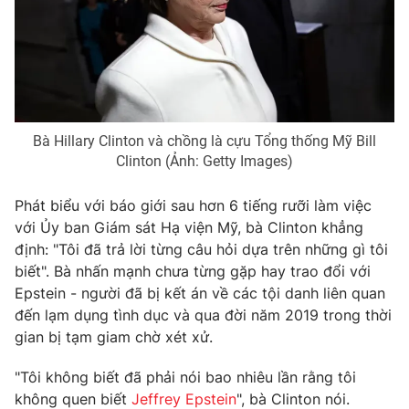
Phim VTV
Giải trí
Hậu trường
Điện ảnh
Đời sống
Nhân vật
Âm nhạc
Du lịch
Khán giả
Giáo dục
Sao
Bà Hillary Clinton và chồng là cựu Tổng thống Mỹ Bill
Làm đẹp
Giải sao mai
Clinton (Ảnh: Getty Images)
Tuyển sinh
Công nghệ
Chất lượng cuộc sống
Học trực tuyến
Phát biểu với báo giới sau hơn 6 tiếng rưỡi làm việc
Hitech Công nghệ tương lai
với Ủy ban Giám sát Hạ viện Mỹ, bà Clinton khẳng
Giao lưu trực tuyến
định: "Tôi đã trả lời từng câu hỏi dựa trên những gì tôi
Sản phẩm
biết". Bà nhấn mạnh chưa từng gặp hay trao đổi với
Lịch phát sóng
Thị trường
Epstein - người đã bị kết án về các tội danh liên quan
đến lạm dụng tình dục và qua đời năm 2019 trong thời
Tư vấn
gian bị tạm giam chờ xét xử.
Chuyên mục khác
"Tôi không biết đã phải nói bao nhiêu lần rằng tôi
Emagazine
Podcast
không quen biết
Jeffrey Epstein
", bà Clinton nói.