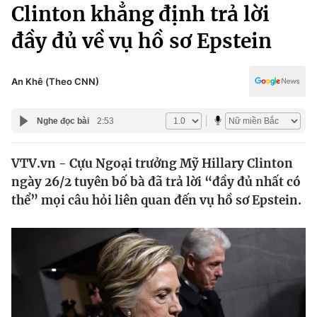
Chính trị
Clinton khẳng định trả lời
Truyền hình
đầy đủ về vụ hồ sơ Epstein
Văn hóa - Giải trí
Xã hội
Y tế
Đời sống
An Khê (Theo CNN)
Pháp luật
Công nghệ
Giáo dục
Nghe đọc bài
2:53
Y tế
VTV.vn - Cựu Ngoại trưởng Mỹ Hillary Clinton
Thế giới
ngày 26/2 tuyên bố bà đã trả lời “đầy đủ nhất có
Tin tức
thể” mọi câu hỏi liên quan đến vụ hồ sơ Epstein.
Kinh tế
Thế giới đó đây
Tài chính
Dữ liệu và đời sống
Câu chuyện quốc tế
Thị trường
Truyền hình
Góc doanh nghiệp