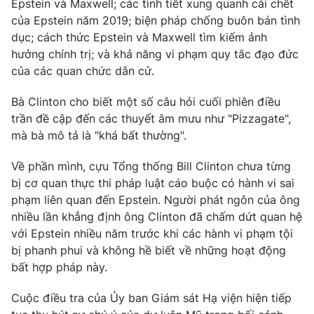
Epstein và Maxwell; các tình tiết xung quanh cái chết
Ðiện thoại Thời báo VTV:
024.66 897 897
của Epstein năm 2019; biện pháp chống buôn bán tình
Email:
toasoan@vtv.vn
dục; cách thức Epstein và Maxwell tìm kiếm ảnh
Liên hệ quảng cáo:
024-7300.7108
hưởng chính trị; và khả năng vi phạm quy tắc đạo đức
của các quan chức dân cử.
Bà Clinton cho biết một số câu hỏi cuối phiên điều
trần đề cập đến các thuyết âm mưu như "Pizzagate",
mà bà mô tả là "khá bất thường".
Về phần mình, cựu Tổng thống Bill Clinton chưa từng
bị cơ quan thực thi pháp luật cáo buộc có hành vi sai
phạm liên quan đến Epstein. Người phát ngôn của ông
nhiều lần khẳng định ông Clinton đã chấm dứt quan hệ
với Epstein nhiều năm trước khi các hành vi phạm tội
® Cấm sao chép dưới mọi hình thức nếu không có sự chấp
bị phanh phui và không hề biết về những hoạt động
thuận bằng văn bản. Ghi rõ nguồn VTV.vn khi phát hành lại
bất hợp pháp này.
thông tin từ website này.
Cuộc điều tra của Ủy ban Giám sát Hạ viện hiện tiếp