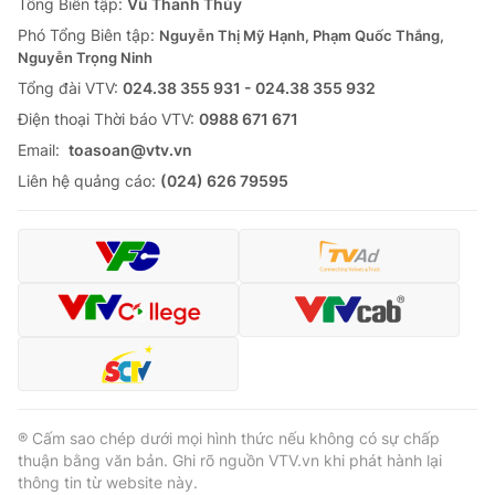
Tổng Biên tập:
Vũ Thanh Thủy
Phó Tổng Biên tập:
Nguyễn Thị Mỹ Hạnh, Phạm Quốc Thắng,
Nguyễn Trọng Ninh
Tổng đài VTV:
024.38 355 931 - 024.38 355 932
Ðiện thoại Thời báo VTV:
0988 671 671
Email:
toasoan@vtv.vn
Liên hệ quảng cáo:
(024) 626 79595
® Cấm sao chép dưới mọi hình thức nếu không có sự chấp
thuận bằng văn bản. Ghi rõ nguồn VTV.vn khi phát hành lại
thông tin từ website này.