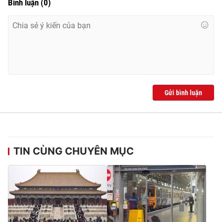
Bình luận
(
0
)
Gửi bình luận
TIN CÙNG CHUYÊN MỤC