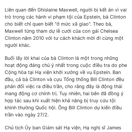
Photo
Infographic
Liên quan đến Ghislaine Maxwell, người bị kết án vì vai
trò trong các hành vi phạm tội của Epstein, bà Clinton
cho biết chỉ quen biết "ở mức xã giao". Theo bà,
Video
Shorts video
Maxwell từng tham dự lễ cưới của con gái Chelsea
Clinton năm 2010 với tư cách khách mời đi cùng một
VTV Money
VTV Thể thao
người khác.
Buổi lấy lời khai của bà Clinton là một trong những
VTV Sức khoẻ
Bất động sản
hoạt động đáng chú ý nhất trong cuộc điều tra do phe
Cộng hòa tại Hạ viện khởi xướng về vụ Epstein. Ban
Thị trường 24h
Tấm lòng Việt
đầu, cả bà Clinton và cựu Tổng thống Bill Clinton đều
phản đối việc ra điều trần, cho rằng đây là động thái
mang động cơ chính trị. Tuy nhiên, hai bên đã đồng ý
VTV4
Vươn mình bằng AI
hợp tác sau khi xuất hiện khả năng bị truy cứu tội
khinh thường Quốc hội. Ông Bill Clinton dự kiến điều
VTV9
VTV8
trần vào ngày 27/2.
Chủ tịch Ủy ban Giám sát Hạ viện, Hạ nghị sĩ James
Liên hệ tòa soạn
English