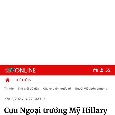
THẾ GIỚI
Chính trị
Tin tức
Thế giới đó đây
Câu chuyện quốc tế
Người Việt bốn phương
Xã hội
27/02/2026 14:22 GMT+7
Pháp luật
Chuyên mục
Kinh tế
Cựu Ngoại trưởng Mỹ Hillary
Thể thao