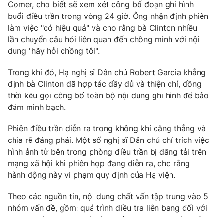
Comer, cho biết sẽ xem xét công bố đoạn ghi hình
buổi điều trần trong vòng 24 giờ. Ông nhận định phiên
làm việc "có hiệu quả" và cho rằng bà Clinton nhiều
lần chuyển câu hỏi liên quan đến chồng mình với nội
THỜI BÁO VTV
dung "hãy hỏi chồng tôi".
Trong khi đó, Hạ nghị sĩ Dân chủ Robert Garcia khẳng
định bà Clinton đã hợp tác đầy đủ và thiện chí, đồng
Theo dõi báo trên
thời kêu gọi công bố toàn bộ nội dung ghi hình để bảo
đảm minh bạch.
Cơ quan chủ quản:
Đài Truyền hình Việt Nam
Phiên điều trần diễn ra trong không khí căng thẳng và
Cơ quan báo chí:
Thời báo VTV
chia rẽ đảng phái. Một số nghị sĩ Dân chủ chỉ trích việc
Giấy phép hoạt động báo in và báo điện tử số 483/GP-BTTTT
hình ảnh từ bên trong phòng điều trần bị đăng tải trên
cấp ngày 29/12/2023
mạng xã hội khi phiên họp đang diễn ra, cho rằng
Tổng Biên tập:
Vũ Thanh Thủy
hành động này vi phạm quy định của Hạ viện.
Phó Tổng Biên tập:
Nguyễn Thị Mỹ Hạnh, Phạm Quốc Thắng,
Theo các nguồn tin, nội dung chất vấn tập trung vào 5
Nguyễn Trọng Ninh
nhóm vấn đề, gồm: quá trình điều tra liên bang đối với
Tổng đài VTV:
024.38 355 931 - 024.38 355 932