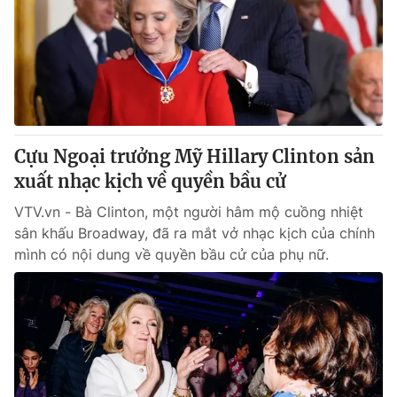
® Cấm sao chép dưới mọi hình thức nếu không có sự chấp
thuận bằng văn bản. Ghi rõ nguồn VTV.vn khi phát hành lại
thông tin từ website này.
Cựu Ngoại trưởng Mỹ Hillary Clinton sản
xuất nhạc kịch về quyền bầu cử
VTV.vn - Bà Clinton, một người hâm mộ cuồng nhiệt
sân khấu Broadway, đã ra mắt vở nhạc kịch của chính
mình có nội dung về quyền bầu cử của phụ nữ.