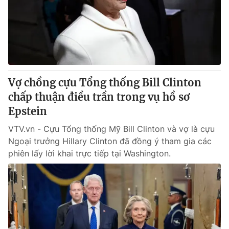
Giao lưu trực tuyến
Sản phẩm
Lịch phát sóng
Thị trường
Tư vấn
Chuyên mục khác
Vợ chồng cựu Tổng thống Bill Clinton
Emagazine
Podcast
chấp thuận điều trần trong vụ hồ sơ
Epstein
Photo
Infographic
VTV.vn - Cựu Tổng thống Mỹ Bill Clinton và vợ là cựu
Ngoại trưởng Hillary Clinton đã đồng ý tham gia các
Video
Shorts video
phiên lấy lời khai trực tiếp tại Washington.
VTV Money
VTV Thể thao
VTV Sức khoẻ
Bất động sản