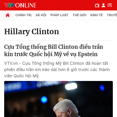
CHÍNH TRỊ
XÃ HỘI
PHÁP LUẬT
THẾ GIỚI
KINH TẾ
TRUYỀ
Hillary Clinton
Chuyên mục
Cựu Tổng thống Bill Clinton điều trần
Chính trị
kín trước Quốc hội Mỹ về vụ Epstein
VTV.vn - Cựu Tổng thống Mỹ Bill Clinton đã hoàn tất
Xã hội
phiên điều trần kín kéo dài hơn 6 giờ trước các thành
viên Quốc hội Mỹ.
Pháp luật
Y tế
Thế giới