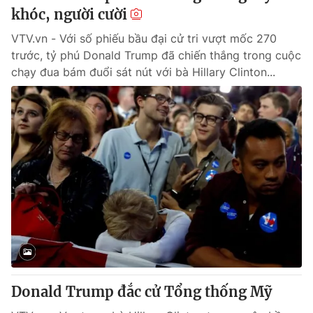
khóc, người cười
VTV.vn - Với số phiếu bầu đại cử tri vượt mốc 270
trước, tỷ phú Donald Trump đã chiến thắng trong cuộc
chạy đua bám đuổi sát nút với bà Hillary Clinton...
Donald Trump đắc cử Tổng thống Mỹ