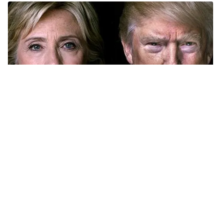
Tin mới
Video
Live
Emagazine
Trang chủ
Ông Trump làm Tổng thống Mỹ: Nga -
Mỹ sẽ "xích lại" gần nhau?
VTV.vn - Danh tính vị Tổng thống thứ 45 của nước Mỹ
vẫn chưa lộ diện. Song viễn cảnh nước Mỹ ra sao nếu
ông Trump hay bà Clinton nắm quyền đã dần được...