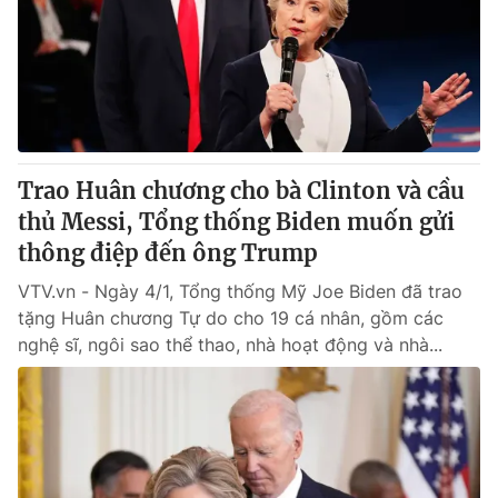
Giấy phép hoạt động báo in và báo điện tử số 483/GP-BTTTT
cấp ngày 29/12/2023
Tổng Biên tập:
Vũ Thanh Thủy
Phó Tổng Biên tập:
Nguyễn Thị Mỹ Hạnh, Phạm Quốc Thắng,
Nguyễn Trọng Ninh
Tổng đài VTV:
024.38 355 931 - 024.38 355 932
Ðiện thoại Thời báo VTV:
Trao Huân chương cho bà Clinton và cầu
024.66 897 897
Email:
thủ Messi, Tổng thống Biden muốn gửi
toasoan@vtv.vn
Liên hệ quảng cáo:
thông điệp đến ông Trump
024-7300.7108
VTV.vn - Ngày 4/1, Tổng thống Mỹ Joe Biden đã trao
tặng Huân chương Tự do cho 19 cá nhân, gồm các
nghệ sĩ, ngôi sao thể thao, nhà hoạt động và nhà...