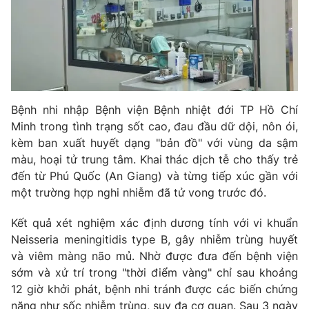
Phim VTV
Giải trí
Hậu trường
Điện ảnh
Đời sống
Nhân vật
Âm nhạc
Du lịch
Khán giả
Giáo dục
Sao
Bệnh nhi nhập Bệnh viện Bệnh nhiệt đới TP Hồ Chí
Làm đẹp
Giải sao mai
Tuyển sinh
Minh trong tình trạng sốt cao, đau đầu dữ dội, nôn ói,
Công nghệ
Chất lượng cuộc sống
kèm ban xuất huyết dạng "bản đồ" với vùng da sậm
Học trực tuyến
màu, hoại tử trung tâm. Khai thác dịch tễ cho thấy trẻ
Hitech Công nghệ tương lai
Giao lưu trực tuyến
đến từ Phú Quốc (An Giang) và từng tiếp xúc gần với
Sản phẩm
một trường hợp nghi nhiễm đã tử vong trước đó.
Lịch phát sóng
Thị trường
Kết quả xét nghiệm xác định dương tính với vi khuẩn
Neisseria meningitidis type B, gây nhiễm trùng huyết
Tư vấn
và viêm màng não mủ. Nhờ được đưa đến bệnh viện
Chuyên mục khác
sớm và xử trí trong "thời điểm vàng" chỉ sau khoảng
12 giờ khởi phát, bệnh nhi tránh được các biến chứng
Emagazine
Podcast
nặng như sốc nhiễm trùng, suy đa cơ quan. Sau 3 ngày