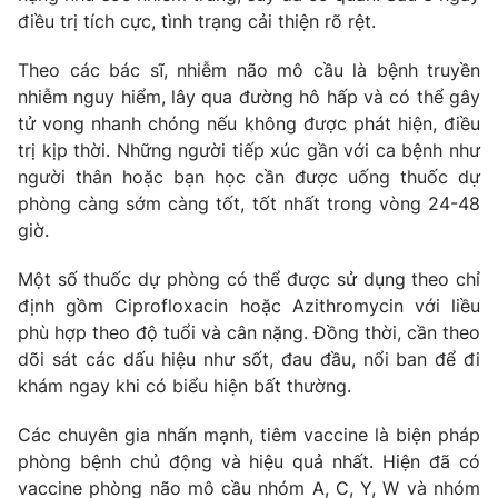
điều trị tích cực, tình trạng cải thiện rõ rệt.
Photo
Infographic
Theo các bác sĩ, nhiễm não mô cầu là bệnh truyền
nhiễm nguy hiểm, lây qua đường hô hấp và có thể gây
Video
Shorts video
tử vong nhanh chóng nếu không được phát hiện, điều
trị kịp thời. Những người tiếp xúc gần với ca bệnh như
VTV Money
VTV Thể thao
người thân hoặc bạn học cần được uống thuốc dự
phòng càng sớm càng tốt, tốt nhất trong vòng 24-48
VTV Sức khoẻ
Bất động sản
giờ.
Một số thuốc dự phòng có thể được sử dụng theo chỉ
Thị trường 24h
Tấm lòng Việt
định gồm Ciprofloxacin hoặc Azithromycin với liều
phù hợp theo độ tuổi và cân nặng. Đồng thời, cần theo
VTV4
Vươn mình bằng AI
dõi sát các dấu hiệu như sốt, đau đầu, nổi ban để đi
khám ngay khi có biểu hiện bất thường.
VTV9
VTV8
Các chuyên gia nhấn mạnh, tiêm vaccine là biện pháp
phòng bệnh chủ động và hiệu quả nhất. Hiện đã có
Liên hệ tòa soạn
English
vaccine phòng não mô cầu nhóm A, C, Y, W và nhóm