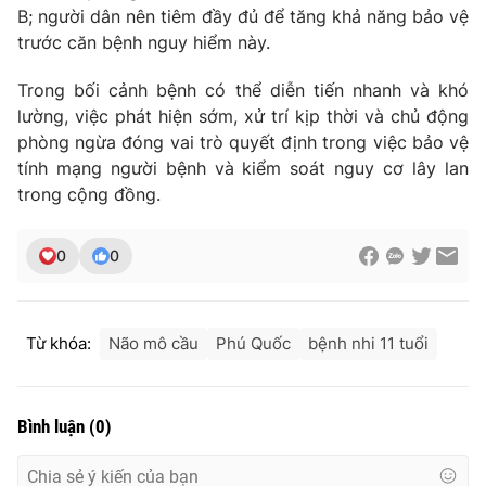
B; người dân nên tiêm đầy đủ để tăng khả năng bảo vệ
trước căn bệnh nguy hiểm này.
Trong bối cảnh bệnh có thể diễn tiến nhanh và khó
THỜI BÁO VTV
lường, việc phát hiện sớm, xử trí kịp thời và chủ động
phòng ngừa đóng vai trò quyết định trong việc bảo vệ
tính mạng người bệnh và kiểm soát nguy cơ lây lan
trong cộng đồng.
Theo dõi báo trên
0
0
Cơ quan chủ quản:
Đài Truyền hình Việt Nam
Cơ quan báo chí:
Thời báo VTV
Giấy phép hoạt động báo in và báo điện tử số 483/GP-BTTTT
Từ khóa:
Não mô cầu
Phú Quốc
bệnh nhi 11 tuổi
cấp ngày 29/12/2023
Tổng Biên tập:
Vũ Thanh Thủy
Phó Tổng Biên tập:
Nguyễn Thị Mỹ Hạnh, Phạm Quốc Thắng,
Bình luận
(
0
)
Nguyễn Trọng Ninh
Tổng đài VTV:
024.38 355 931 - 024.38 355 932