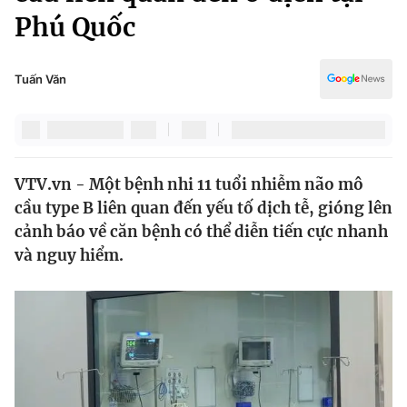
Chính trị
Phú Quốc
Truyền hình
Văn hóa - Giải trí
Xã hội
Y tế
Tuấn Văn
Đời sống
Pháp luật
Công nghệ
Giáo dục
Y tế
VTV.vn - Một bệnh nhi 11 tuổi nhiễm não mô
cầu type B liên quan đến yếu tố dịch tễ, gióng lên
Thế giới
cảnh báo về căn bệnh có thể diễn tiến cực nhanh
Tin tức
và nguy hiểm.
Kinh tế
Thế giới đó đây
Tài chính
Dữ liệu và đời sống
Câu chuyện quốc tế
Thị trường
Truyền hình
Góc doanh nghiệp