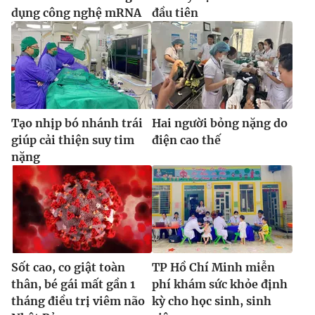
dụng công nghệ mRNA
đầu tiên
Tạo nhịp bó nhánh trái
Hai người bỏng nặng do
giúp cải thiện suy tim
điện cao thế
nặng
Sốt cao, co giật toàn
TP Hồ Chí Minh miễn
thân, bé gái mất gần 1
phí khám sức khỏe định
tháng điều trị viêm não
kỳ cho học sinh, sinh