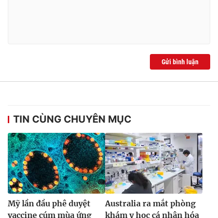
Ðiện thoại Thời báo VTV:
024.66 897 897
Email:
toasoan@vtv.vn
Liên hệ quảng cáo:
024-7300.7108
Gửi bình luận
TIN CÙNG CHUYÊN MỤC
® Cấm sao chép dưới mọi hình thức nếu không có sự chấp
thuận bằng văn bản. Ghi rõ nguồn VTV.vn khi phát hành lại
thông tin từ website này.
Mỹ lần đầu phê duyệt
Australia ra mắt phòng
vaccine cúm mùa ứng
khám y học cá nhân hóa