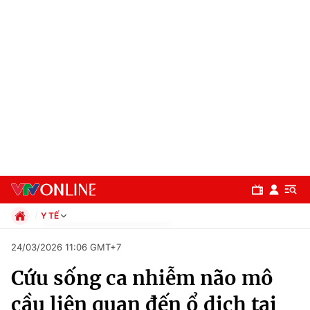
Y TẾ
Chính trị
24/03/2026 11:06 GMT+7
Xã hội
Cứu sống ca nhiễm não mô
Pháp luật
Chuyên mục
Kinh tế
cầu liên quan đến ổ dịch tại
Thể thao