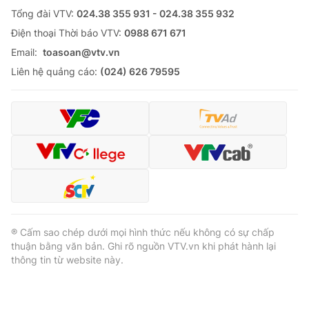
Tổng đài VTV:
024.38 355 931 - 024.38 355 932
Ðiện thoại Thời báo VTV:
0988 671 671
Email:
toasoan@vtv.vn
Liên hệ quảng cáo:
(024) 626 79595
® Cấm sao chép dưới mọi hình thức nếu không có sự chấp
thuận bằng văn bản. Ghi rõ nguồn VTV.vn khi phát hành lại
thông tin từ website này.