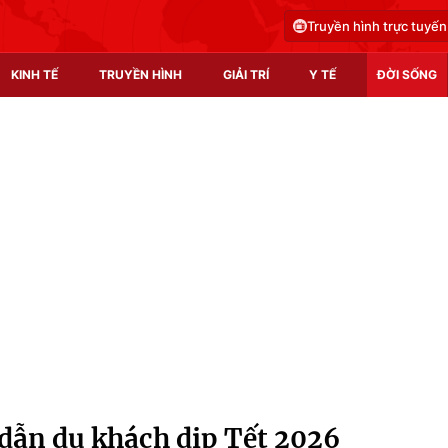
Truyền hình trực tuyến
KINH TẾ
TRUYỀN HÌNH
GIẢI TRÍ
Y TẾ
ĐỜI SỐNG
Pháp luật
Y tế
Truyền hình
Multimedia
Phim VTV
Video
Hậu trường
Shorts video
Nhân vật
Podcast
Khán giả
EMagazine
Giải sao mai
Photo
dẫn du khách dịp Tết 2026
Infographic