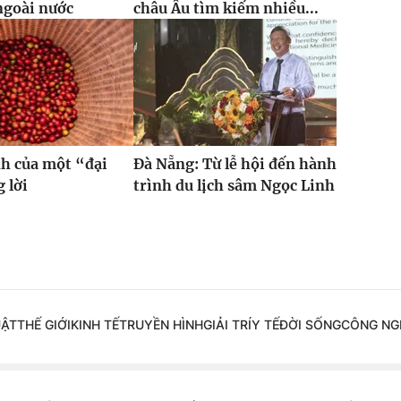
ngoài nước
châu Âu tìm kiếm nhiều...
h của một “đại
Đà Nẵng: Từ lễ hội đến hành
 lời
trình du lịch sâm Ngọc Linh
UẬT
THẾ GIỚI
KINH TẾ
TRUYỀN HÌNH
GIẢI TRÍ
Y TẾ
ĐỜI SỐNG
CÔNG NG