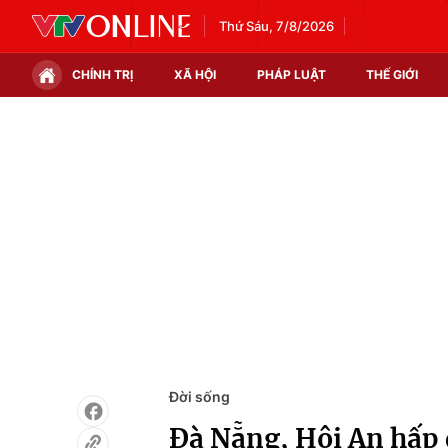
Thứ Sáu, 7/8/2026
CHÍNH TRỊ
XÃ HỘI
PHÁP LUẬT
THẾ GIỚI
Chính trị
Xã hội
Thế giới
Kinh tế
Tin tức
Tài chính
Thế giới đó đây
Thị trường
Câu chuyện quốc tế
Góc doanh nghiệp
Dữ liệu và đời sống
Đời sống
Đà Nẵng, Hội An hấp 