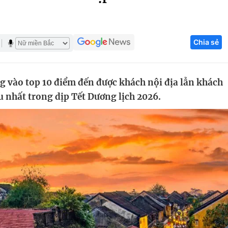
Góc ảnh
Chia sẻ
Giáo dục
Công nghệ
Tuyển sinh
Hitech Công ng
 vào top 10 điểm đến được khách nội địa lẫn khách
Học trực tuyến
Sản phẩm
u nhất trong dịp Tết Dương lịch 2026.
g
Thị trường
Tư vấn