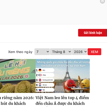
Gửi bình luận
Xem theo ngày
XEM
u riêng năm 2026:
Việt Nam leo lên top 4 điểm
 hút du khách
đến châu Á được du khách