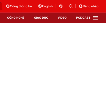
Cổng thông tin
English
Đăng nhập
CÔNG NGHỆ
GIÁO DỤC
VIDEO
PODCAST
VTV Money
VTV Thể thao
VTV Sức khoẻ
Bất động sản
Thị trường 24h
Tấm lòng Việt
Vươn mình bằng AI
VTV4
VTV8
VTV9
Lịch phát sóng
Giao lưu trực tuyến
Sự kiện