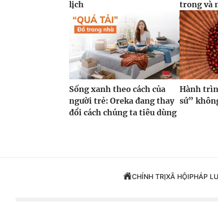
lịch
trong và 
Sống xanh theo cách của
Hành trìn
người trẻ: Oreka đang thay
sứ” không
đổi cách chúng ta tiêu dùng
CHÍNH TRỊ
XÃ HỘI
PHÁP L