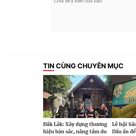
TIN CÙNG CHUYÊN MỤC
Đắk Lắk: Xây dựng thương
Lễ hội Sầ
hiệu bản sắc, nâng tầm du
Dấu ấn để