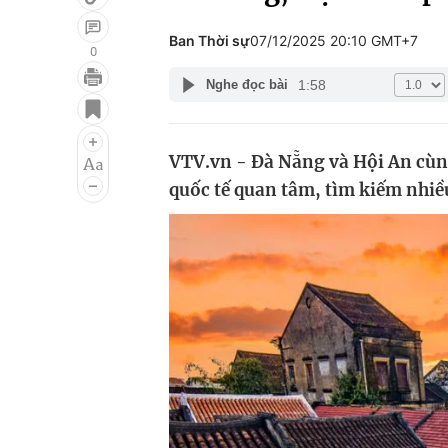
Ban Thời sự
07/12/2025 20:10 GMT+7
0
1:58
Nghe đọc bài
Giải trí
Đời sống
Điện ảnh
Du lịch
VTV.vn - Đà Nẵng và Hội An cùng
Âm nhạc
Làm đẹp
quốc tế quan tâm, tìm kiếm nhiề
Sao
Chất lượng cuộc sốn