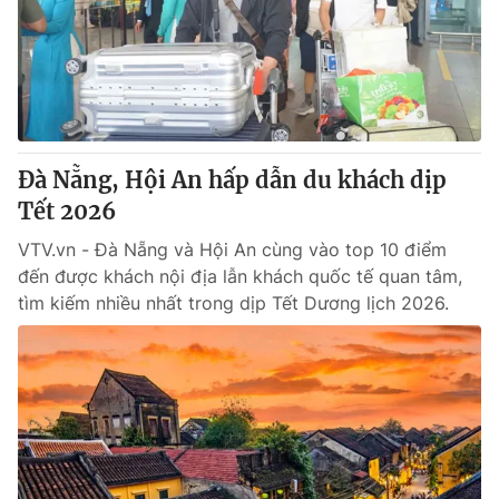
Giao lưu trực tuyến
Sản phẩm
Lịch phát sóng
Thị trường
Tư vấn
Chuyên mục khác
Đà Nẵng, Hội An hấp dẫn du khách dịp
Emagazine
Podcast
Tết 2026
VTV.vn - Đà Nẵng và Hội An cùng vào top 10 điểm
Photo
Infographic
đến được khách nội địa lẫn khách quốc tế quan tâm,
tìm kiếm nhiều nhất trong dịp Tết Dương lịch 2026.
Video
Shorts video
VTV Money
VTV Thể thao
VTV Sức khoẻ
Bất động sản