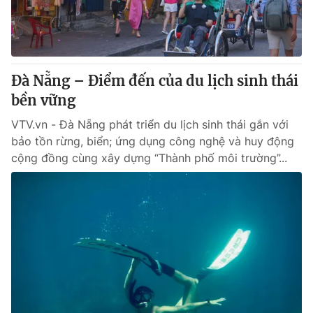
Giấy phép hoạt động báo in và báo điện tử số 483/GP-BTTTT
cấp ngày 29/12/2023
Tổng Biên tập:
Vũ Thanh Thủy
Phó Tổng Biên tập:
Nguyễn Thị Mỹ Hạnh, Phạm Quốc Thắng,
Đà Nẵng – Điểm đến của du lịch sinh thái
Nguyễn Trọng Ninh
Tổng đài VTV:
bền vững
024.38 355 931 - 024.38 355 932
Ðiện thoại Thời báo VTV:
024.66 897 897
VTV.vn - Đà Nẵng phát triển du lịch sinh thái gắn với
Email:
toasoan@vtv.vn
bảo tồn rừng, biển; ứng dụng công nghệ và huy động
Liên hệ quảng cáo:
024-7300.7108
cộng đồng cùng xây dựng “Thành phố môi trường”...