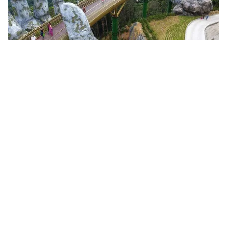
Tin mới
Video
Live
Emagazine
Trang chủ
Lễ hội Pháo hoa quốc tế Đà Nẵng được tổ
chức trở lại sau 3 năm
VTV.vn - Sau 3 năm tạm dừng vì dịch bệnh, Lễ hội
Pháo hoa quốc tế Đà Nẵng 2023 sẽ "tái xuất" từ ngày
3/6 – 8/7/2023 với sự tham gia của 8 đội pháo, gồm...