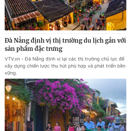
Thị trường 24h
Tấm lòng Việt
VTV4
Vươn mình bằng AI
VTV9
VTV8
Đà Nẵng định vị thị trường du lịch gắn với
sản phẩm đặc trưng
Liên hệ tòa soạn
English
VTV.vn - Đà Nẵng định vị lại các thị trường chủ lực để
xây dựng chiến lược thu hút phù hợp và phát triển bền
vững.
THỜI BÁO VTV
Theo dõi báo trên
Cơ quan chủ quản:
Đài Truyền hình Việt Nam
Cơ quan báo chí:
Thời báo VTV