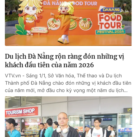
Tin tức
Kinh tế
Thế giới đó đây
Tài chính
Dữ liệu và đời sống
Câu chuyện quốc tế
Thị trường
Truyền hình
Góc doanh nghiệp
Du lịch Đà Nẵng rộn ràng đón những vị
Phim VTV
khách đầu tiên của năm 2026
Giải trí
Hậu trường
VTV.vn - Sáng 1/1, Sở Văn hóa, Thể thao và Du lịch
Điện ảnh
Thành phố Đà Nẵng chào đón những vị khách đầu tiên
Đời sống
Nhân vật
của năm mới, mở đầu cho kỳ vọng một năm du lịch...
Âm nhạc
Du lịch
Khán giả
Giáo dục
Sao
Làm đẹp
Giải sao mai
Tuyển sinh
Công nghệ
Chất lượng cuộc sống
Học trực tuyến
Hitech Công nghệ tương lai