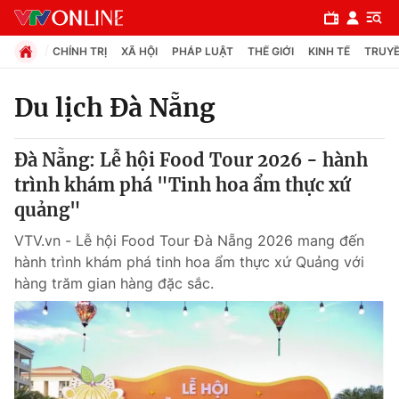
CHÍNH TRỊ
XÃ HỘI
PHÁP LUẬT
THẾ GIỚI
KINH TẾ
TRUYỀ
Du lịch Đà Nẵng
Chuyên mục
Đà Nẵng: Lễ hội Food Tour 2026 - hành
Chính trị
trình khám phá "Tinh hoa ẩm thực xứ
quảng"
Xã hội
VTV.vn - Lễ hội Food Tour Đà Nẵng 2026 mang đến
hành trình khám phá tinh hoa ẩm thực xứ Quảng với
Pháp luật
hàng trăm gian hàng đặc sắc.
Y tế
Thế giới