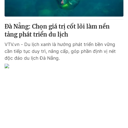
® Cấm sao chép dưới mọi hình thức nếu không có sự chấp
thuận bằng văn bản. Ghi rõ nguồn VTV.vn khi phát hành lại
Đà Nẵng: Chọn giá trị cốt lõi làm nền
thông tin từ website này.
tảng phát triển du lịch
VTV.vn - Du lịch xanh là hướng phát triển bền vững
cần tiếp tục duy trì, nâng cấp, góp phần định vị nét
độc đáo du lịch Đà Nẵng.