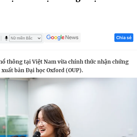
Góc ảnh
Giáo dục
Công nghệ
Chia sẻ
Tuyển sinh
Hitech Công ng
Học trực tuyến
Sản phẩm
hổ thông tại Việt Nam vừa chính thức nhận chứng
g
Thị trường
 xuất bản Đại học Oxford (OUP).
Tư vấn