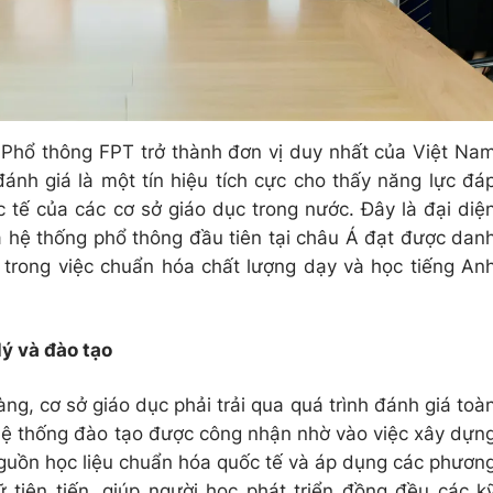
g Phổ thông FPT trở thành đơn vị duy nhất của Việt Na
ánh giá là một tín hiệu tích cực cho thấy năng lực đá
 tế của các cơ sở giáo dục trong nước. Đây là đại diệ
à hệ thống phổ thông đầu tiên tại châu Á đạt được dan
 trong việc chuẩn hóa chất lượng dạy và học tiếng An
ý và đào tạo
g, cơ sở giáo dục phải trải qua quá trình đánh giá toà
Hệ thống đào tạo được công nhận nhờ vào việc xây dựn
 nguồn học liệu chuẩn hóa quốc tế và áp dụng các phươn
tiên tiến, giúp người học phát triển đồng đều các k