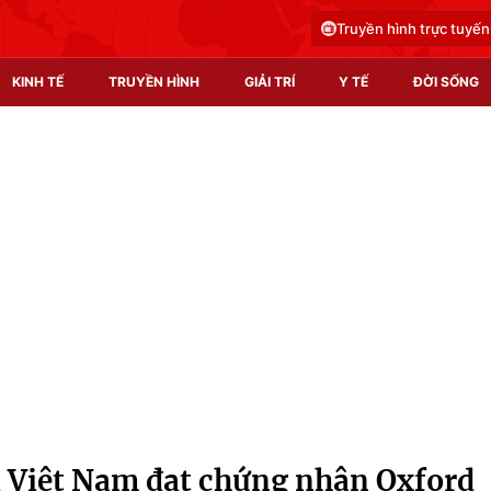
Truyền hình trực tuyến
KINH TẾ
TRUYỀN HÌNH
GIẢI TRÍ
Y TẾ
ĐỜI SỐNG
Pháp luật
Y tế
Truyền hình
Multimedia
Phim VTV
Video
Hậu trường
Shorts video
Nhân vật
Podcast
Khán giả
EMagazine
Giải sao mai
Photo
a Việt Nam đạt chứng nhận Oxford
Infographic