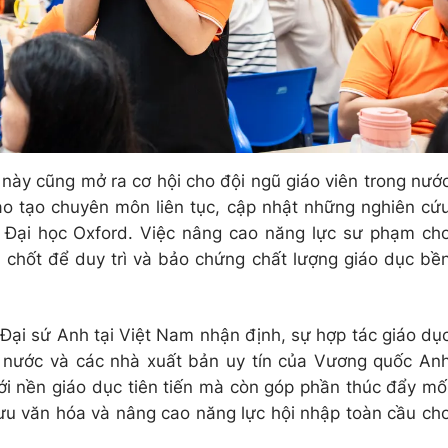
 này cũng mở ra cơ hội cho đội ngũ giáo viên trong nướ
ào tạo chuyên môn liên tục, cập nhật những nghiên cứ
a Đại học Oxford. Việc nâng cao năng lực sư phạm ch
n chốt để duy trì và bảo chứng chất lượng giáo dục bề
ó Đại sứ Anh tại Việt Nam nhận định, sự hợp tác giáo dụ
g nước và các nhà xuất bản uy tín của Vương quốc An
với nền giáo dục tiên tiến mà còn góp phần thúc đẩy mố
lưu văn hóa và nâng cao năng lực hội nhập toàn cầu ch