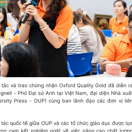
p tác và trao chứng nhận Oxford Quality Gold đã diễn r
gnell - Phó Đại sứ Anh tại Việt Nam, đại diện Nhà xuấ
rsity Press - OUP) cùng ban lãnh đạo các đơn vị liê
p tác quốc tế giữa OUP và các tổ chức giáo dục được lự
ững cam kết nghiêm ngặt về việc nâng cao chất lượn