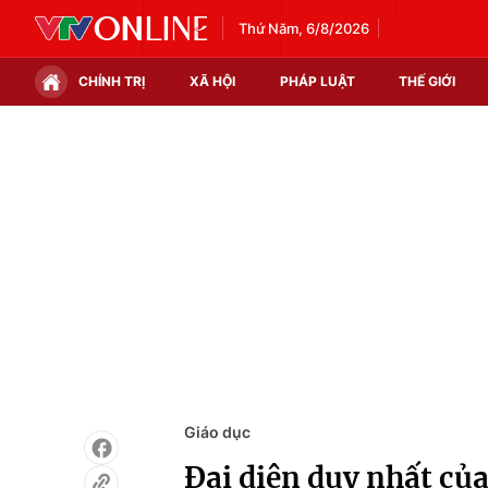
Thứ Năm, 6/8/2026
CHÍNH TRỊ
XÃ HỘI
PHÁP LUẬT
THẾ GIỚI
Chính trị
Xã hội
Thế giới
Kinh tế
Tin tức
Tài chính
Thế giới đó đây
Thị trường
Câu chuyện quốc tế
Góc doanh nghiệp
Dữ liệu và đời sống
Giáo dục
Đại diện duy nhất củ