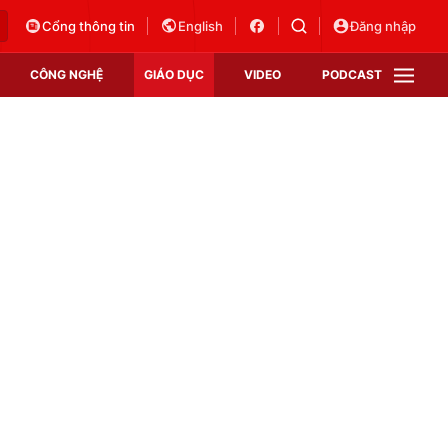
Cổng thông tin
English
Đăng nhập
CÔNG NGHỆ
GIÁO DỤC
VIDEO
PODCAST
VTV Money
VTV Thể thao
VTV Sức khoẻ
Bất động sản
Thị trường 24h
Tấm lòng Việt
Vươn mình bằng AI
VTV4
VTV8
VTV9
Lịch phát sóng
Giao lưu trực tuyến
Sự kiện