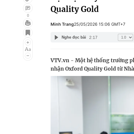
Quality Gold
0
Minh Trang
25/05/2026 15:06 GMT+7
Giải trí
Đời sống
2:17
Nghe đọc bài
Điện ảnh
Du lịch
Âm nhạc
Làm đẹp
VTV.vn - Một hệ thống trường p
Sao
Chất lượng cuộc sốn
nhận Oxford Quality Gold từ Nhà