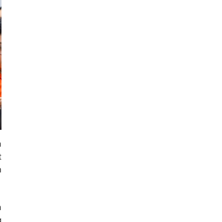
a
t
n
a
g