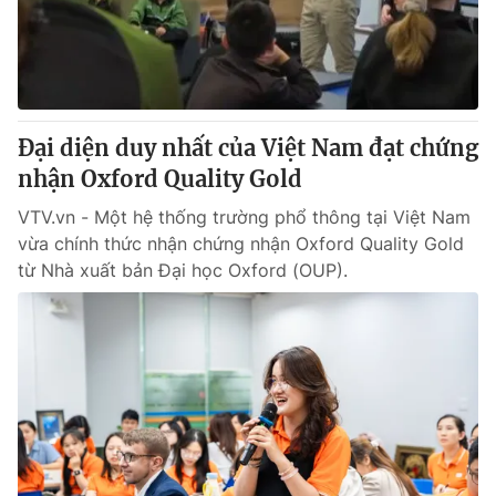
Giao lưu trực tuyến
Sản phẩm
Lịch phát sóng
Thị trường
Tư vấn
Đại diện duy nhất của Việt Nam đạt chứng
Chuyên mục khác
nhận Oxford Quality Gold
Emagazine
Podcast
VTV.vn - Một hệ thống trường phổ thông tại Việt Nam
vừa chính thức nhận chứng nhận Oxford Quality Gold
Photo
Infographic
từ Nhà xuất bản Đại học Oxford (OUP).
Video
Shorts video
VTV Money
VTV Thể thao
VTV Sức khoẻ
Bất động sản