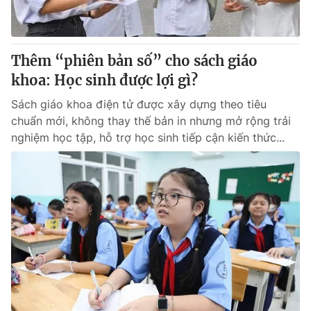
Giấy phép hoạt động báo in và báo điện tử số 483/GP-BTTTT
cấp ngày 29/12/2023
Tổng Biên tập:
Vũ Thanh Thủy
Thêm “phiên bản số” cho sách giáo
Phó Tổng Biên tập:
Nguyễn Thị Mỹ Hạnh, Phạm Quốc Thắng,
khoa: Học sinh được lợi gì?
Nguyễn Trọng Ninh
Tổng đài VTV:
024.38 355 931 - 024.38 355 932
Sách giáo khoa điện tử được xây dựng theo tiêu
Ðiện thoại Thời báo VTV:
024.66 897 897
chuẩn mới, không thay thế bản in nhưng mở rộng trải
Email:
toasoan@vtv.vn
nghiệm học tập, hỗ trợ học sinh tiếp cận kiến thức...
Liên hệ quảng cáo:
024-7300.7108