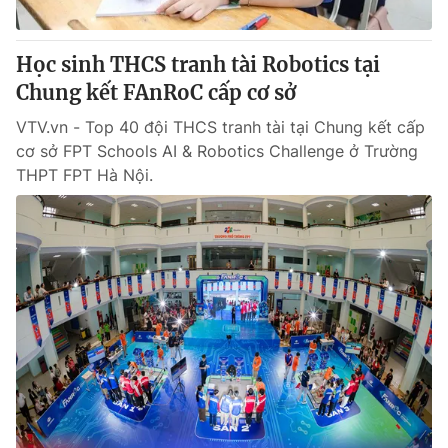
® Cấm sao chép dưới mọi hình thức nếu không có sự chấp
Học sinh THCS tranh tài Robotics tại
thuận bằng văn bản. Ghi rõ nguồn VTV.vn khi phát hành lại
Chung kết FAnRoC cấp cơ sở
thông tin từ website này.
VTV.vn - Top 40 đội THCS tranh tài tại Chung kết cấp
cơ sở FPT Schools AI & Robotics Challenge ở Trường
THPT FPT Hà Nội.