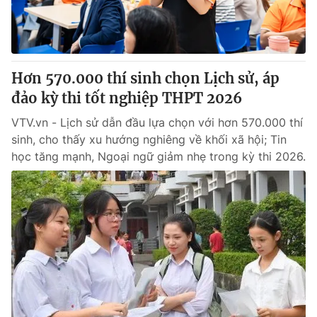
Thị trường 24h
Tấm lòng Việt
VTV4
Vươn mình bằng AI
Hơn 570.000 thí sinh chọn Lịch sử, áp
VTV9
VTV8
đảo kỳ thi tốt nghiệp THPT 2026
VTV.vn - Lịch sử dẫn đầu lựa chọn với hơn 570.000 thí
Liên hệ tòa soạn
English
sinh, cho thấy xu hướng nghiêng về khối xã hội; Tin
học tăng mạnh, Ngoại ngữ giảm nhẹ trong kỳ thi 2026.
THỜI BÁO VTV
Theo dõi báo trên
Cơ quan chủ quản:
Đài Truyền hình Việt Nam
Cơ quan báo chí:
Thời báo VTV