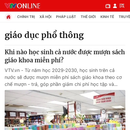
CHÍNH TRỊ
XÃ HỘI
PHÁP LUẬT
THẾ GIỚI
KINH TẾ
TRUYỀ
giáo dục phổ thông
Chuyên mục
Khi nào học sinh cả nước được mượn sách
Chính trị
giáo khoa miễn phí?
VTV.vn - Từ năm học 2029-2030, học sinh trên cả
Xã hội
nước sẽ được mượn miễn phí sách giáo khoa theo cơ
chế mượn - trả, góp phần giảm chi phí học tập và...
Pháp luật
Y tế
Thế giới