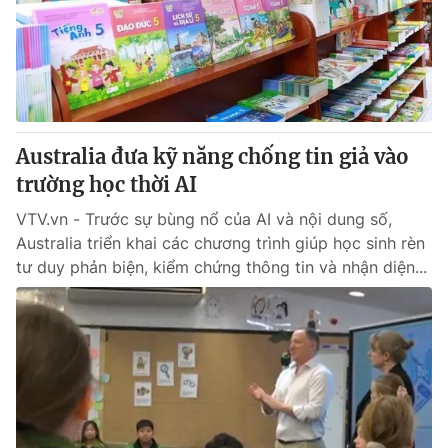
Tin tức
Kinh tế
Thế giới đó đây
Tài chính
Dữ liệu và đời sống
Câu chuyện quốc tế
Thị trường
Australia đưa kỹ năng chống tin giả vào
Truyền hình
Góc doanh nghiệp
trường học thời AI
Phim VTV
Giải trí
VTV.vn - Trước sự bùng nổ của AI và nội dung số,
Hậu trường
Australia triển khai các chương trình giúp học sinh rèn
Điện ảnh
tư duy phản biện, kiểm chứng thông tin và nhận diện...
Đời sống
Nhân vật
Âm nhạc
Du lịch
Khán giả
Giáo dục
Sao
Làm đẹp
Giải sao mai
Tuyển sinh
Công nghệ
Chất lượng cuộc sống
Học trực tuyến
Hitech Công nghệ tương lai