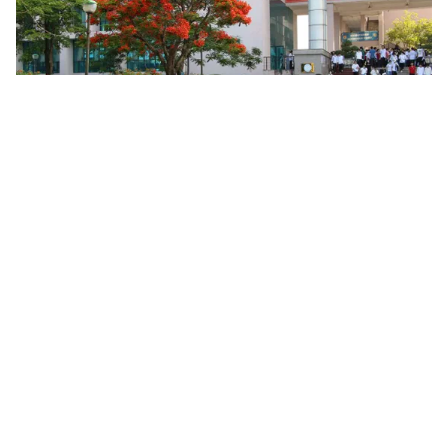
Tin mới
Video
Live
Emagazine
Trang chủ
Dạy 2 buổi/ngày bậc trung học ở TP Hồ
Chí Minh đạt 93%
VTV.vn - Sở GDĐT TP Hồ Chí Minh vừa có văn bản
báo cáo về tình hình triển khai việc dạy học 2
buổi/ngày đối với các cơ sở giáo dục phổ thông.