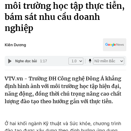
Chính trị
môi trường học tập thực tiễn,
Truyền hình
bám sát nhu cầu doanh
Văn hóa - Giải trí
Xã hội
Y tế
nghiệp
Đời sống
Pháp luật
Công nghệ
Giáo dục
Kiên Dương
Y tế
Nghe đọc bài
1:17
Thế giới
VTV.vn - Trường ĐH Công nghệ Đông Á khẳng
Tin tức
định hình ảnh với môi trường học tập hiện đại,
Kinh tế
Thế giới đó đây
năng động, đồng thời chú trọng nâng cao chất
Tài chính
lượng đào tạo theo hướng gắn với thực tiễn.
Dữ liệu và đời sống
Câu chuyện quốc tế
Thị trường
Truyền hình
Góc doanh nghiệp
Ở hai khối ngành Kỹ thuật và Sức khỏe, chương trình
đào tạo được xây dựng theo định hướng ứng dụng,