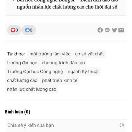
Ðiện thoại Thời báo VTV:
024.66 897 897
nguồn nhân lực chất lượng cao cho thời đại số
Email:
toasoan@vtv.vn
Liên hệ quảng cáo:
024-7300.7108
0
0
Từ khóa:
môi trường làm việc
cơ sở vật chất
trường đại học
chương trình đào tạo
Trường Đại học Công nghệ
ngành Kỹ thuật
chất lượng cao
phát triển kinh tế
nhân lực chất lượng cao
® Cấm sao chép dưới mọi hình thức nếu không có sự chấp
thuận bằng văn bản. Ghi rõ nguồn VTV.vn khi phát hành lại
Bình luận
(
0
)
thông tin từ website này.