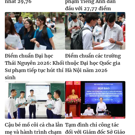
nhất 29,76
phạm Tiếng Anh dẫn
đầu với 27,77 điểm
Điểm chuẩn Đại học
Điểm chuẩn các trường
Thái Nguyên 2026: Khối
thuộc Đại học Quốc gia
Sư phạm tiếp tục hút thí
Hà Nội năm 2026
sinh
Cậu bé mồ côi cả cha lẫn
Tạm đình chỉ công tác
mẹ và hành trình chạm
đối với Giám đốc Sở Giáo