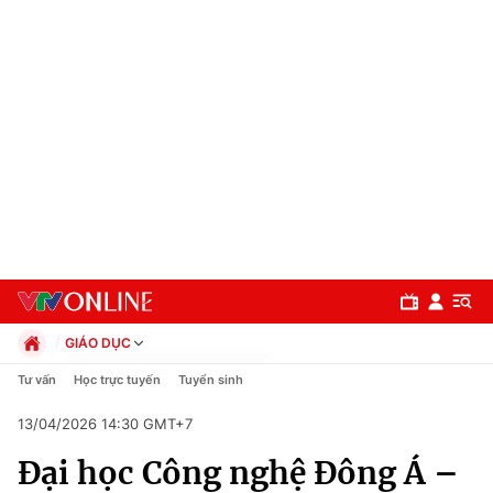
GIÁO DỤC
Chính trị
Tư vấn
Học trực tuyến
Tuyển sinh
Xã hội
13/04/2026 14:30 GMT+7
Pháp luật
Chuyên mục
Kinh tế
Đại học Công nghệ Đông Á –
Thể thao