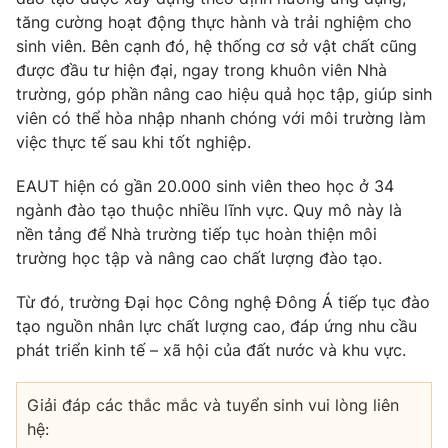
Phim VTV
Giải trí
tăng cường hoạt động thực hành và trải nghiệm cho
Hậu trường
sinh viên. Bên cạnh đó, hệ thống cơ sở vật chất cũng
Điện ảnh
được đầu tư hiện đại, ngay trong khuôn viên Nhà
Đời sống
Nhân vật
trường, góp phần nâng cao hiệu quả học tập, giúp sinh
Âm nhạc
viên có thể hòa nhập nhanh chóng với môi trường làm
Du lịch
Khán giả
Giáo dục
việc thực tế sau khi tốt nghiệp.
Sao
Làm đẹp
Giải sao mai
Tuyển sinh
EAUT hiện có gần 20.000 sinh viên theo học ở 34
Công nghệ
Chất lượng cuộc sống
ngành đào tạo thuộc nhiều lĩnh vực. Quy mô này là
Học trực tuyến
nền tảng để Nhà trường tiếp tục hoàn thiện môi
Hitech Công nghệ tương lai
Giao lưu trực tuyến
trường học tập và nâng cao chất lượng đào tạo.
Sản phẩm
Từ đó, trường Đại học Công nghệ Đông Á tiếp tục
đào
Lịch phát sóng
Thị trường
tạo nguồn nhân lực chất lượng cao, đáp ứng nhu cầu
phát triển kinh tế – xã hội của đất nước và khu vực.
Tư vấn
Chuyên mục khác
Giải đáp các thắc mắc và tuyển sinh vui lòng liên
Emagazine
Podcast
hệ: