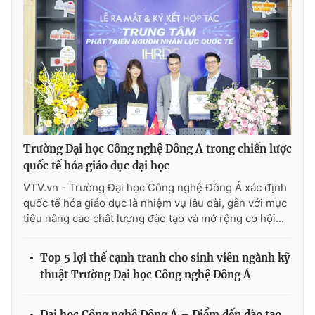
THỜI BÁO VTV
Theo dõi báo trên
Trường Đại học Công nghệ Đông Á trong chiến lược
quốc tế hóa giáo dục đại học
Cơ quan chủ quản:
Đài Truyền hình Việt Nam
VTV.vn - Trường Đại học Công nghệ Đông Á xác định
Cơ quan báo chí:
Thời báo VTV
quốc tế hóa giáo dục là nhiệm vụ lâu dài, gắn với mục
Giấy phép hoạt động báo in và báo điện tử số 483/GP-BTTTT
tiêu nâng cao chất lượng đào tạo và mở rộng cơ hội...
cấp ngày 29/12/2023
Tổng Biên tập:
Vũ Thanh Thủy
Top 5 lợi thế cạnh tranh cho sinh viên ngành kỹ
Phó Tổng Biên tập:
Nguyễn Thị Mỹ Hạnh, Phạm Quốc Thắng,
thuật Trường Đại học Công nghệ Đông Á
Nguyễn Trọng Ninh
Tổng đài VTV:
024.38 355 931 - 024.38 355 932
Đại học Công nghệ Đông Á – Điểm đến đào tạo