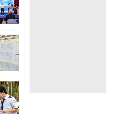
Liên hệ toà soạn
hệ tương lai