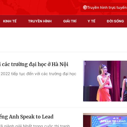
Truyền hình trực tuyến
KINH TẾ
TRUYỀN HÌNH
GIẢI TRÍ
Y TẾ
ĐỜI SỐNG
Pháp luật
Y tế
Truyền hình
Multimedia
 các trường đại học ở Hà Nội
Phim VTV
Video
2022 tiếp tục đến với các trường đại học
Hậu trường
Shorts video
Nhân vật
Podcast
Khán giả
EMagazine
Giải sao mai
Photo
iếng Anh Speak to Lead
Infographic
 giành giải Nhất trong cuộc thi tranh