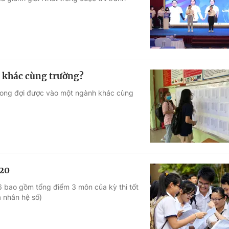
Góc ảnh
Giáo dục
Công nghệ
Tuyển sinh
Hitech Công ng
h khác cùng trường?
Học trực tuyến
Sản phẩm
i mong đợi được vào một ngành khác cùng
g
Thị trường
Tư vấn
020
6 bao gồm tổng điểm 3 môn của kỳ thi tốt
 nhân hệ số)