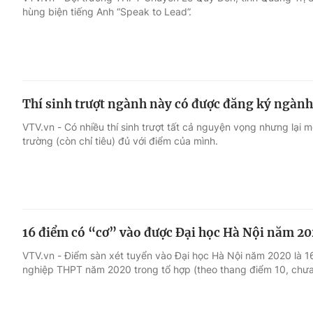
hùng biện tiếng Anh “Speak to Lead”.
Giải trí
Đời sống
Điện ảnh
Du lịch
Thí sinh trượt ngành này có được đăng ký ngàn
Âm nhạc
Làm đẹp
VTV.vn - Có nhiều thí sinh trượt tất cả nguyện vọng nhưng lạ
trường (còn chỉ tiêu) đủ với điểm của mình.
Sao
Chất lượng cuộc sốn
16 điểm có “cơ” vào được Đại học Hà Nội năm 2
VTV.vn - Điểm sàn xét tuyển vào Đại học Hà Nội năm 2020 là 1
nghiệp THPT năm 2020 trong tổ hợp (theo thang điểm 10, chưa