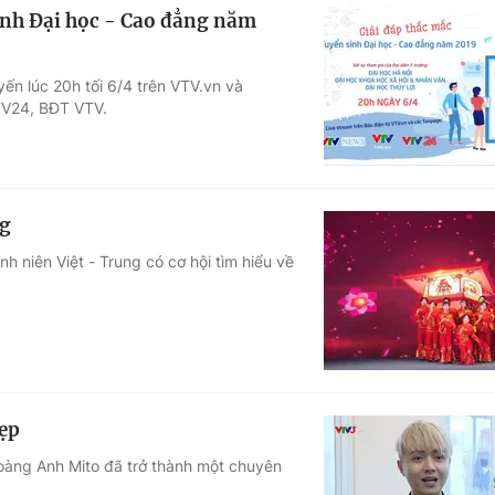
sinh Đại học - Cao đẳng năm
yến lúc 20h tối 6/4 trên VTV.vn và
VTV24, BĐT VTV.
ng
h niên Việt - Trung có cơ hội tìm hiểu về
đẹp
oàng Anh Mito đã trở thành một chuyên