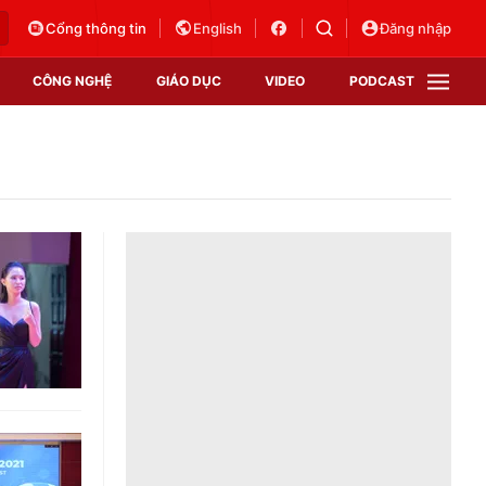
Cổng thông tin
English
Đăng nhập
CÔNG NGHỆ
GIÁO DỤC
VIDEO
PODCAST
VTV Money
VTV Thể thao
VTV Sức khoẻ
Bất động sản
Thị trường 24h
Tấm lòng Việt
Vươn mình bằng AI
VTV4
VTV8
VTV9
Lịch phát sóng
Giao lưu trực tuyến
Sự kiện