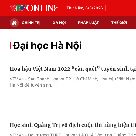
Thứ Năm, 6/8/2026
CHÍNH TRỊ
XÃ HỘI
PHÁP LUẬT
THẾ GIỚI
Chính trị
Xã hội
Đại học Hà Nội
Thế giới
Kinh tế
Hoa hậu Việt Nam 2022 “càn quét” tuyển sinh tại
Tin tức
Tài chính
VTV.vn - Sau Thanh Hóa và TP. Hồ Chí Minh, Hoa hậu Việt Nam 
Hà Nội để tuyển sinh.
Thế giới đó đây
Thị trường
Câu chuyện quốc tế
Góc doanh nghiệp
Dữ liệu và đời sống
Học sinh Quảng Trị vô địch cuộc thi hùng biện t
VTV.vn - Đội trường THPT Chuyên Lê Quý Đôn, tỉnh Quảng Trị đã