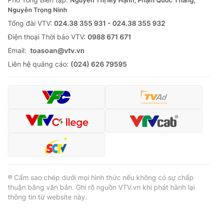
Nguyễn Thị Mỹ Hạnh, Phạm Quốc Thắng,
Thị trường 24h
Tấm lòng Việt
Nguyễn Trọng Ninh
Tổng đài VTV:
024.38 355 931 - 024.38 355 932
VTV4
Vươn mình bằng AI
Ðiện thoại Thời báo VTV:
0988 671 671
Email:
toasoan@vtv.vn
VTV9
VTV8
Liên hệ quảng cáo:
(024) 626 79595
Liên hệ tòa soạn
English
THỜI BÁO VTV
® Cấm sao chép dưới mọi hình thức nếu không có sự chấp
thuận bằng văn bản. Ghi rõ nguồn VTV.vn khi phát hành lại
Theo dõi báo trên
thông tin từ website này.
Cơ quan chủ quản:
Đài Truyền hình Việt Nam