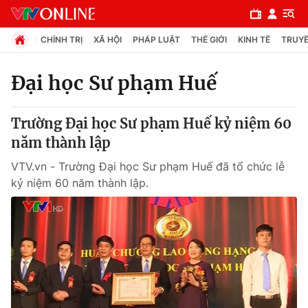
CHÍNH TRỊ
XÃ HỘI
PHÁP LUẬT
THẾ GIỚI
KINH TẾ
TRUYỀ
Đại học Sư phạm Huế
Chuyên mục
Trường Đại học Sư phạm Huế kỷ niệm 60
Chính trị
năm thành lập
VTV.vn - Trường Đại học Sư phạm Huế đã tổ chức lễ
Xã hội
kỷ niệm 60 năm thành lập.
Pháp luật
Y tế
Thế giới