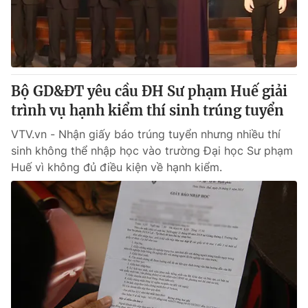
Tin tức
Kinh tế
Thế giới đó đây
Tài chính
Dữ liệu và đời sống
Câu chuyện quốc tế
Thị trường
Bộ GD&ĐT yêu cầu ĐH Sư phạm Huế giải
Truyền hình
trình vụ hạnh kiểm thí sinh trúng tuyển
Góc doanh nghiệp
VTV.vn - Nhận giấy báo trúng tuyển nhưng nhiều thí
Phim VTV
Giải trí
sinh không thể nhập học vào trường Đại học Sư phạm
Hậu trường
Huế vì không đủ điều kiện về hạnh kiểm.
Điện ảnh
Đời sống
Nhân vật
Âm nhạc
Du lịch
Khán giả
Giáo dục
Sao
Làm đẹp
Giải sao mai
Tuyển sinh
Công nghệ
Chất lượng cuộc sống
Học trực tuyến
Hitech Công nghệ tương lai