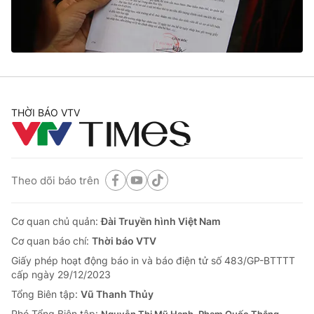
Giao lưu trực tuyến
Sản phẩm
Lịch phát sóng
Thị trường
Tư vấn
Chuyên mục khác
THỜI BÁO VTV
Emagazine
Podcast
Photo
Infographic
Theo dõi báo trên
Video
Shorts video
Cơ quan chủ quản:
Đài Truyền hình Việt Nam
VTV Money
VTV Thể thao
Cơ quan báo chí:
Thời báo VTV
Giấy phép hoạt động báo in và báo điện tử số 483/GP-BTTTT
cấp ngày 29/12/2023
VTV Sức khoẻ
Bất động sản
Tổng Biên tập:
Vũ Thanh Thủy
Phó Tổng Biên tập: