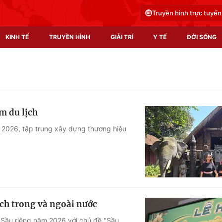
Truyền hình trực tuyến
KINH TẾ
TRUYỀN HÌNH
GIẢI TRÍ
Y TẾ
ĐỜI SỐNG
Pháp luật
Y tế
Truyền hình
Multimedia
m du lịch
Phim VTV
Video
m 2026, tập trung xây dựng thương hiệu
Hậu trường
Shorts video
Nhân vật
Podcast
Khán giả
EMagazine
Giải sao mai
Photo
ách trong và ngoài nước
Infographic
 Sầu riêng năm 2026 với chủ đề "Sầu