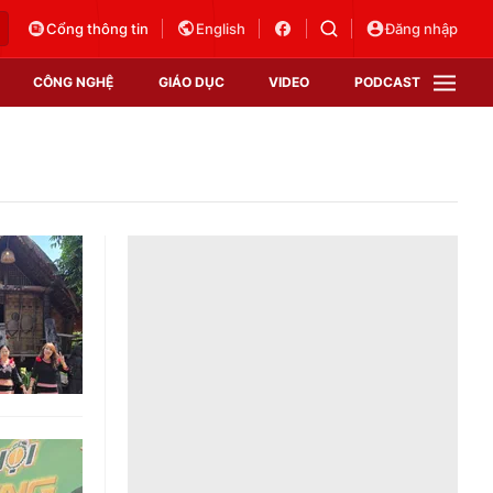
Cổng thông tin
English
Đăng nhập
CÔNG NGHỆ
GIÁO DỤC
VIDEO
PODCAST
VTV Money
VTV Thể thao
VTV Sức khoẻ
Bất động sản
Thị trường 24h
Tấm lòng Việt
Vươn mình bằng AI
VTV4
VTV8
VTV9
Lịch phát sóng
Giao lưu trực tuyến
Sự kiện