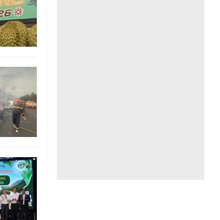
Liên hệ toà soạn
hệ tương lai