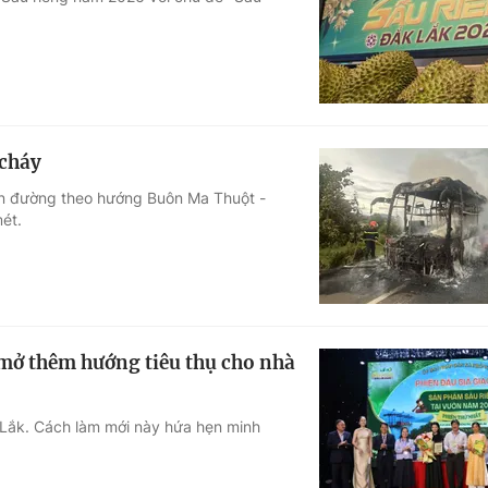
Góc ảnh
Giáo dục
Công nghệ
Tuyển sinh
Hitech Công ng
 cháy
Học trực tuyến
Sản phẩm
ên đường theo hướng Buôn Ma Thuột -
ét.
g
Thị trường
Tư vấn
 mở thêm hướng tiêu thụ cho nhà
k Lắk. Cách làm mới này hứa hẹn minh