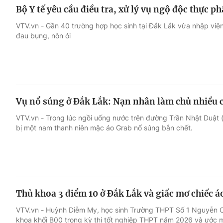
Bộ Y tế yêu cầu điều tra, xử lý vụ ngộ độc thực p
VTV.vn - Gần 40 trường hợp học sinh tại Đắk Lắk vừa nhập viện
đau bụng, nôn ói
Vụ nổ súng ở Đắk Lắk: Nạn nhân làm chủ nhiều 
VTV.vn - Trong lúc ngồi uống nước trên đường Trần Nhật Duật
bị một nam thanh niên mặc áo Grab nổ súng bắn chết.
Thủ khoa 3 điểm 10 ở Đắk Lắk và giấc mơ chiếc á
VTV.vn - Huỳnh Diễm My, học sinh Trường THPT Số 1 Nguyễn C
khoa khối B00 trong kỳ thi tốt nghiệp THPT năm 2026 và ước m