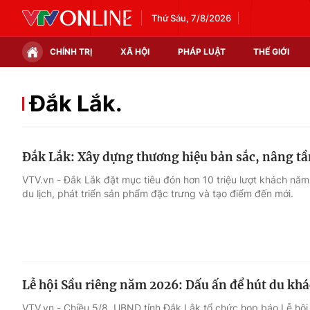
Thứ Sáu, 7/8/2026
CHÍNH TRỊ
XÃ HỘI
PHÁP LUẬT
THẾ GIỚI
Chính trị
Xã hội
Đắk Lắk.
Thế giới
Kinh tế
Đắk Lắk: Xây dựng thương hiệu bản sắc, nâng tầ
Tin tức
Tài chính
VTV.vn - Đắk Lắk đặt mục tiêu đón hơn 10 triệu lượt khách nă
du lịch, phát triển sản phẩm đặc trưng và tạo điểm đến mới.
Thế giới đó đây
Thị trường
Câu chuyện quốc tế
Góc doanh nghiệp
Dữ liệu và đời sống
Lễ hội Sầu riêng năm 2026: Dấu ấn để hút du kh
VTV.vn - Chiều 5/8, UBND tỉnh Đắk Lắk tổ chức họp báo Lễ hội