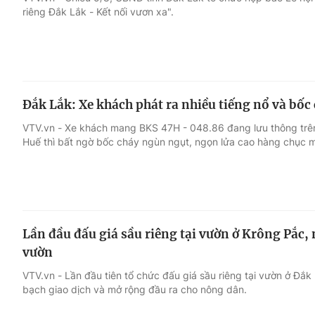
riêng Đắk Lắk - Kết nối vươn xa".
Giải trí
Đời sống
Điện ảnh
Du lịch
Đắk Lắk: Xe khách phát ra nhiều tiếng nổ và bốc
Âm nhạc
Làm đẹp
VTV.vn - Xe khách mang BKS 47H - 048.86 đang lưu thông tr
Huế thì bất ngờ bốc cháy ngùn ngụt, ngọn lửa cao hàng chục m
Sao
Chất lượng cuộc sốn
Lần đầu đấu giá sầu riêng tại vườn ở Krông Pắc,
vườn
VTV.vn - Lần đầu tiên tổ chức đấu giá sầu riêng tại vườn ở Đắ
bạch giao dịch và mở rộng đầu ra cho nông dân.