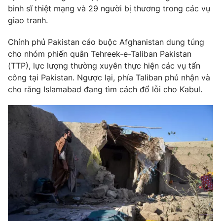
Ðiện thoại Thời báo VTV:
024.66 897 897
binh sĩ thiệt mạng và 29 người bị thương trong các vụ
Email:
toasoan@vtv.vn
giao tranh.
Liên hệ quảng cáo:
024-7300.7108
Chính phủ Pakistan cáo buộc Afghanistan dung túng
cho nhóm phiến quân Tehreek-e-Taliban Pakistan
(TTP), lực lượng thường xuyên thực hiện các vụ tấn
công tại Pakistan. Ngược lại, phía Taliban phủ nhận và
cho rằng Islamabad đang tìm cách đổ lỗi cho Kabul.
® Cấm sao chép dưới mọi hình thức nếu không có sự chấp
thuận bằng văn bản. Ghi rõ nguồn VTV.vn khi phát hành lại
thông tin từ website này.