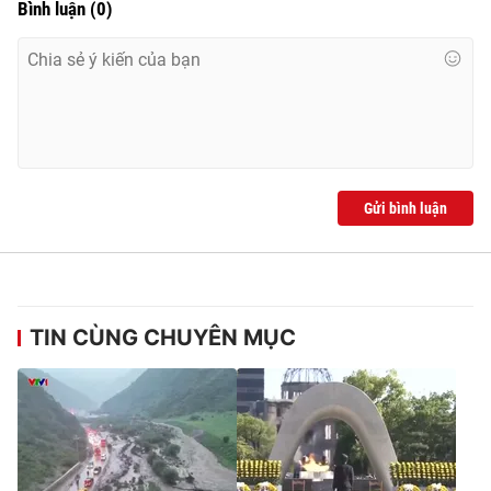
Bình luận
(
0
)
Gửi bình luận
TIN CÙNG CHUYÊN MỤC