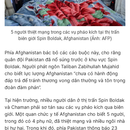
THỜI BÁO VTV
5 người thiệt mạng trong các vụ pháo kích tại thị trấn
biên giới Spin Boldak, Afghanistan (Ảnh: AFP)
Phía Afghanistan bác bỏ các cáo buộc này, cho rằng
Theo dõi báo trên
quân đội Pakistan đã nổ súng trước ở khu vực Spin
Boldak. Người phát ngôn Taliban Zabihullah Mujahid
Cơ quan chủ quản:
Đài Truyền hình Việt Nam
cho biết lực lượng Afghanistan “chưa có hành động
đáp trả để tránh thương vong dân thường và tôn trọng
Cơ quan báo chí:
Thời báo VTV
đoàn đàm phán”.
Giấy phép hoạt động báo in và báo điện tử số 483/GP-BTTTT
cấp ngày 29/12/2023
Tại hiện trường, nhiều người dân ở thị trấn Spin Boldak
Tổng Biên tập:
Vũ Thanh Thủy
và Chaman phải sơ tán sau các vụ pháo kích qua biên
Phó Tổng Biên tập:
Nguyễn Thị Mỹ Hạnh, Phạm Quốc Thắng,
giới. Một quan chức y tế Afghanistan cho biết 5 người,
Nguyễn Trọng Ninh
trong đó có 4 phụ nữ, đã thiệt mạng và nhiều ngôi nhà
Tổng đài VTV:
024.38 355 931 - 024.38 355 932
bị hư hại. Trong khi đó, phía Pakistan thông báo 23