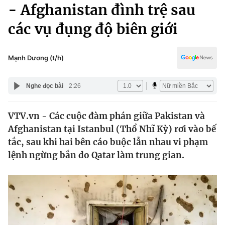
Chính trị
- Afghanistan đình trệ sau
Truyền hình
các vụ đụng độ biên giới
Văn hóa - Giải trí
Xã hội
Y tế
Đời sống
Mạnh Dương (t/h)
Pháp luật
Công nghệ
Giáo dục
Nghe đọc bài
2:26
Y tế
VTV.vn - Các cuộc đàm phán giữa Pakistan và
Thế giới
Afghanistan tại Istanbul (Thổ Nhĩ Kỳ) rơi vào bế
Tin tức
tắc, sau khi hai bên cáo buộc lẫn nhau vi phạm
Kinh tế
lệnh ngừng bắn do Qatar làm trung gian.
Thế giới đó đây
Tài chính
Dữ liệu và đời sống
Câu chuyện quốc tế
Thị trường
Truyền hình
Góc doanh nghiệp