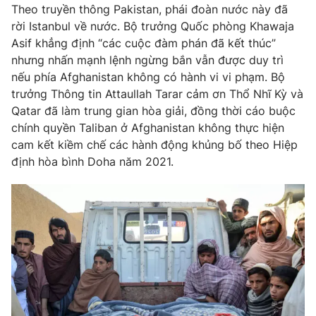
Theo truyền thông Pakistan, phái đoàn nước này đã
Photo
Infographic
rời Istanbul về nước. Bộ trưởng Quốc phòng Khawaja
Asif khẳng định “các cuộc đàm phán đã kết thúc”
nhưng nhấn mạnh lệnh ngừng bắn vẫn được duy trì
Video
Shorts video
nếu phía Afghanistan không có hành vi vi phạm. Bộ
trưởng Thông tin Attaullah Tarar cảm ơn Thổ Nhĩ Kỳ và
VTV Money
VTV Thể thao
Qatar đã làm trung gian hòa giải, đồng thời cáo buộc
chính quyền Taliban ở Afghanistan không thực hiện
cam kết kiềm chế các hành động khủng bố theo Hiệp
VTV Sức khoẻ
Bất động sản
định hòa bình Doha năm 2021.
Thị trường 24h
Tấm lòng Việt
VTV4
Vươn mình bằng AI
VTV9
VTV8
Liên hệ tòa soạn
English