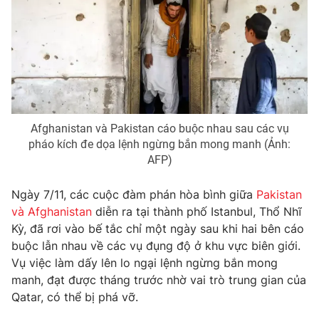
Phim VTV
Giải trí
Hậu trường
Điện ảnh
Đời sống
Nhân vật
Âm nhạc
Du lịch
Khán giả
Giáo dục
Sao
Làm đẹp
Giải sao mai
Tuyển sinh
Afghanistan và Pakistan cáo buộc nhau sau các vụ
Công nghệ
Chất lượng cuộc sống
pháo kích đe dọa lệnh ngừng bắn mong manh (Ảnh:
Học trực tuyến
AFP)
Hitech Công nghệ tương lai
Giao lưu trực tuyến
Ngày 7/11, các cuộc đàm phán hòa bình giữa
Pakistan
Sản phẩm
và Afghanistan
diễn ra tại thành phố Istanbul, Thổ Nhĩ
Lịch phát sóng
Thị trường
Kỳ, đã rơi vào bế tắc chỉ một ngày sau khi hai bên cáo
buộc lẫn nhau về các vụ đụng độ ở khu vực biên giới.
Tư vấn
Vụ việc làm dấy lên lo ngại lệnh ngừng bắn mong
Chuyên mục khác
manh, đạt được tháng trước nhờ vai trò trung gian của
Qatar, có thể bị phá vỡ.
Emagazine
Podcast