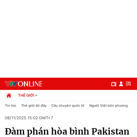
THẾ GIỚI
Chính trị
Tin tức
Thế giới đó đây
Câu chuyện quốc tế
Người Việt bốn phương
Xã hội
08/11/2025 15:02 GMT+7
Pháp luật
Chuyên mục
Kinh tế
Đàm phán hòa bình Pakistan
Thể thao