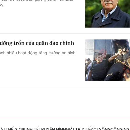
Kỳ.
Góc ảnh
Giáo dục
Công nghệ
Tuyển sinh
Hitech Công ng
ường trốn của quân đảo chính
Học trực tuyến
Sản phẩm
hành nhiều hoạt động tăng cường an ninh
g
Thị trường
Tư vấn
UẬT
THẾ GIỚI
KINH TẾ
TRUYỀN HÌNH
GIẢI TRÍ
Y TẾ
ĐỜI SỐNG
CÔNG NG