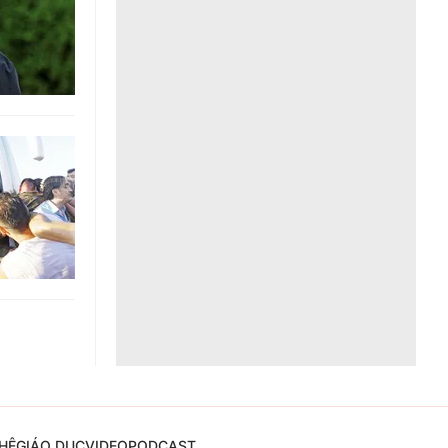
Liên hệ toà soạn
hệ tương lai
HỆ
GIÁO DỤC
VIDEO
PODCAST