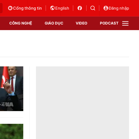
Cổng thông tin
English
Đăng nhập
CÔNG NGHỆ
GIÁO DỤC
VIDEO
PODCAST
VTV Money
VTV Thể thao
VTV Sức khoẻ
Bất động sản
Thị trường 24h
Tấm lòng Việt
Vươn mình bằng AI
VTV4
VTV8
VTV9
Lịch phát sóng
Giao lưu trực tuyến
Sự kiện