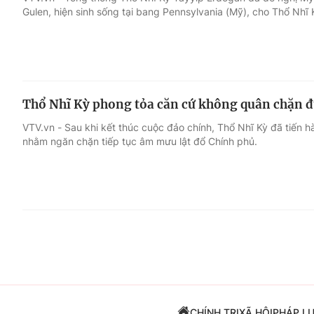
Gulen, hiện sinh sống tại bang Pennsylvania (Mỹ), cho Thổ Nhĩ 
Giải trí
Đời sống
Điện ảnh
Du lịch
Thổ Nhĩ Kỳ phong tỏa căn cứ không quân chặn đ
Âm nhạc
Làm đẹp
VTV.vn - Sau khi kết thúc cuộc đảo chính, Thổ Nhĩ Kỳ đã tiến 
nhằm ngăn chặn tiếp tục âm mưu lật đổ Chính phủ.
Sao
Chất lượng cuộc sốn
CHÍNH TRỊ
XÃ HỘI
PHÁP L