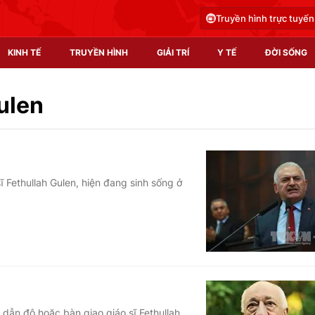
Truyền hình trực tuyến
KINH TẾ
TRUYỀN HÌNH
GIẢI TRÍ
Y TẾ
ĐỜI SỐNG
Pháp luật
Y tế
ulen
Truyền hình
Multimedia
Phim VTV
Video
ĩ Fethullah Gulen, hiện đang sinh sống ở
Hậu trường
Shorts video
Nhân vật
Podcast
Khán giả
EMagazine
Giải sao mai
Photo
Infographic
dẫn độ hoặc bàn giao giáo sĩ Fethullah