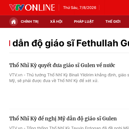
Thứ Sáu, 7/8/2026
CHÍNH TRỊ
XÃ HỘI
PHÁP LUẬT
THẾ GIỚI
Chính trị
Xã hội
dẫn độ giáo sĩ Fethullah G
Thế giới
Kinh tế
Thổ Nhĩ Kỳ quyết đưa giáo sĩ Gulen về nước
Tin tức
Tài chính
VTV.vn - Thủ tướng Thổ Nhĩ Kỳ Binali Yildirim khẳng định, giáo s
Mỹ, sẽ phải được đưa về Thổ Nhĩ Kỳ để xét xử.
Thế giới đó đây
Thị trường
Câu chuyện quốc tế
Góc doanh nghiệp
Dữ liệu và đời sống
Thổ Nhĩ Kỳ đề nghị Mỹ dẫn độ giáo sĩ Gulen
VTV.vn - Tổng thống Thổ Nhĩ Kỳ Tayyip Erdogan đã đề nghị Mỹ 