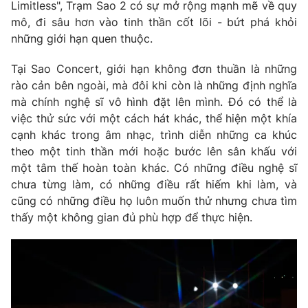
Phim VTV
Limitless", Trạm Sao 2 có sự mở rộng mạnh mẽ về quy
Giải trí
mô, đi sâu hơn vào tinh thần cốt lõi - bứt phá khỏi
Hậu trường
những giới hạn quen thuộc.
Điện ảnh
Đời sống
Nhân vật
Tại Sao Concert, giới hạn không đơn thuần là những
Âm nhạc
Du lịch
rào cản bên ngoài, mà đôi khi còn là những định nghĩa
Khán giả
Giáo dục
Sao
mà chính nghệ sĩ vô hình đặt lên mình. Đó có thể là
Làm đẹp
Giải sao mai
việc thử sức với một cách hát khác, thể hiện một khía
Tuyển sinh
Công nghệ
cạnh khác trong âm nhạc, trình diễn những ca khúc
Chất lượng cuộc sống
Học trực tuyến
theo một tinh thần mới hoặc bước lên sân khấu với
Hitech Công nghệ tương lai
một tâm thế hoàn toàn khác. Có những điều nghệ sĩ
Giao lưu trực tuyến
chưa từng làm, có những điều rất hiếm khi làm, và
Sản phẩm
cũng có những điều họ luôn muốn thử nhưng chưa tìm
Lịch phát sóng
thấy một không gian đủ phù hợp để thực hiện.
Thị trường
Tư vấn
Chuyên mục khác
Emagazine
Podcast