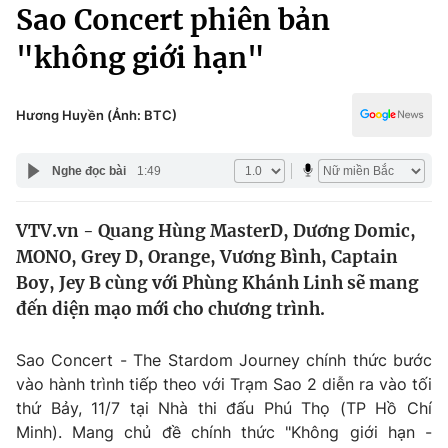
Chính trị
Sao Concert phiên bản
Truyền hình
"không giới hạn"
Văn hóa - Giải trí
Xã hội
Y tế
Đời sống
Hương Huyền (Ảnh: BTC)
Pháp luật
Công nghệ
Giáo dục
Nghe đọc bài
1:49
Y tế
VTV.vn - Quang Hùng MasterD, Dương Domic,
Thế giới
MONO, Grey D, Orange, Vương Bình, Captain
Tin tức
Boy, Jey B cùng với Phùng Khánh Linh sẽ mang
Kinh tế
đến diện mạo mới cho chương trình.
Thế giới đó đây
Tài chính
Dữ liệu và đời sống
Câu chuyện quốc tế
Sao Concert - The Stardom Journey chính thức bước
Thị trường
vào hành trình tiếp theo với Trạm Sao 2 diễn ra vào tối
thứ Bảy, 11/7 tại Nhà thi đấu Phú Thọ (TP Hồ Chí
Truyền hình
Góc doanh nghiệp
Minh). Mang chủ đề chính thức "Không giới hạn -