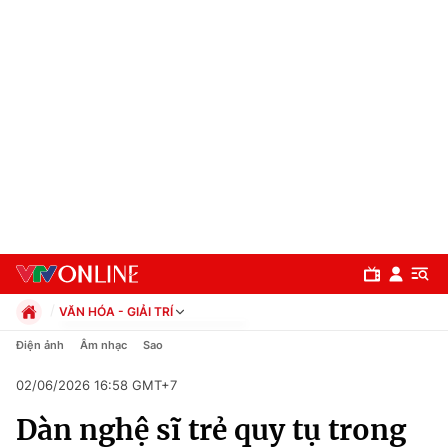
VĂN HÓA - GIẢI TRÍ
Chính trị
Điện ảnh
Âm nhạc
Sao
Xã hội
02/06/2026 16:58 GMT+7
Pháp luật
Chuyên mục
Kinh tế
Dàn nghệ sĩ trẻ quy tụ trong
Thể thao