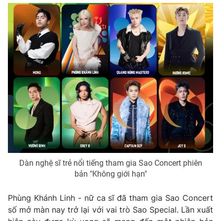
Ðiện thoại Thời báo VTV:
024.66 897 897
Email:
toasoan@vtv.vn
Liên hệ quảng cáo:
024-7300.7108
Dàn nghệ sĩ trẻ nổi tiếng tham gia Sao Concert phiên
® Cấm sao chép dưới mọi hình thức nếu không có sự chấp
bản "Không giới hạn"
thuận bằng văn bản. Ghi rõ nguồn VTV.vn khi phát hành lại
thông tin từ website này.
Phùng Khánh Linh - nữ ca sĩ đã tham gia Sao Concert
số mở màn nay trở lại với vai trò Sao Special. Lần xuất