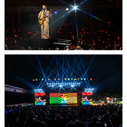
Photo
Infographic
Video
Shorts video
VTV Money
VTV Thể thao
VTV Sức khoẻ
Bất động sản
Thị trường 24h
Tấm lòng Việt
VTV4
Vươn mình bằng AI
VTV9
VTV8
Liên hệ tòa soạn
English