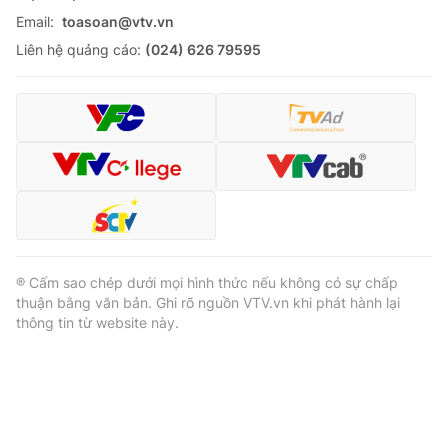
Email:
toasoan@vtv.vn
Liên hệ quảng cáo:
(024) 626 79595
® Cấm sao chép dưới mọi hình thức nếu không có sự chấp
thuận bằng văn bản. Ghi rõ nguồn VTV.vn khi phát hành lại
thông tin từ website này.