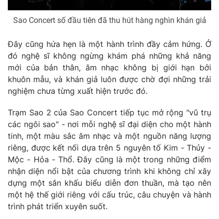
Sao Concert số đầu tiên đã thu hút hàng nghìn khán giả
Đây cũng hứa hẹn là một hành trình đầy cảm hứng. Ở
THỜI BÁO VTV
đó nghệ sĩ không ngừng khám phá những khả năng
mới của bản thân, âm nhạc không bị giới hạn bởi
khuôn mẫu, và khán giả luôn được chờ đợi những trải
nghiệm chưa từng xuất hiện trước đó.
Theo dõi báo trên
Trạm Sao 2 của Sao Concert tiếp tục mở rộng "vũ trụ
Cơ quan chủ quản:
Đài Truyền hình Việt Nam
các ngôi sao" - nơi mỗi nghệ sĩ đại diện cho một hành
tinh, một màu sắc âm nhạc và một nguồn năng lượng
Cơ quan báo chí:
Thời báo VTV
riêng, được kết nối dựa trên 5 nguyên tố Kim - Thủy -
Giấy phép hoạt động báo in và báo điện tử số 483/GP-BTTTT
Mộc - Hỏa - Thổ. Đây cũng là một trong những điểm
cấp ngày 29/12/2023
nhận diện nổi bật của chương trình khi không chỉ xây
Tổng Biên tập:
Vũ Thanh Thủy
dựng một sân khấu biểu diễn đơn thuần, mà tạo nên
Phó Tổng Biên tập:
Nguyễn Thị Mỹ Hạnh, Phạm Quốc Thắng,
một hệ thế giới riêng với cấu trúc, câu chuyện và hành
Nguyễn Trọng Ninh
trình phát triển xuyên suốt.
Tổng đài VTV:
024.38 355 931 - 024.38 355 932