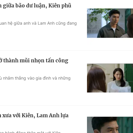
n giữa bão dư luận, Kiên phũ
i quan hệ giữa anh và Lam Anh cũng đang
rở thành mũi nhọn tấn công
hù nhắm thẳng vào gia đình và những
h xưa với Kiên, Lam Anh lựa
ộng hành động thân mật với Kiên.