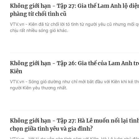
Không giới hạn - Tập 27: Gia thế Lam Anh lộ diệ
phàng từ chối tình cũ
VTV.vn - Kiên đã từ chối lời tỏ tình từ người yêu cũ nhưng mố
chịu rất nhiều sóng gió khác.
Không giới hạn - Tập 26: Gia thế của Lam Anh t
Kiên
VTV.vn - Sóng gió dường như chỉ mới bắt đầu với Kiên khi kẻ t
người Kiên yêu thương nhất.
Không giới hạn - Tập 27: Hà Lê muốn nối lại tìn
chọn giữa tình yêu và gia đình?
VTV.vn - Với lý do vẫn còn tình cảm với Kiên, Hà Lê luôn chủ đ