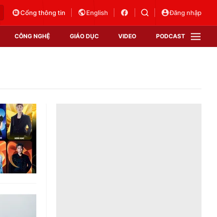
Cổng thông tin
English
Đăng nhập
CÔNG NGHỆ
GIÁO DỤC
VIDEO
PODCAST
VTV Money
VTV Thể thao
VTV Sức khoẻ
Bất động sản
Thị trường 24h
Tấm lòng Việt
Vươn mình bằng AI
VTV4
VTV8
VTV9
Lịch phát sóng
Giao lưu trực tuyến
Sự kiện