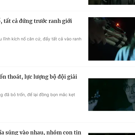
 tất cả đứng trước ranh giới
u lĩnh kích nổ căn cứ, đẩy tất cả vào ranh
n thoát, lực lượng bộ đội giải
g đã bỏ trốn, để lại đồng bọn mắc kẹt
ĩa súng vào nhau, nhóm con tin