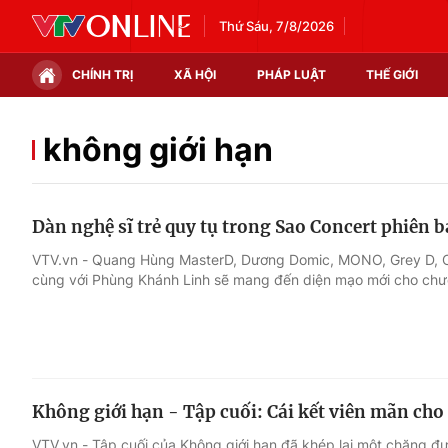
Thứ Sáu, 7/8/2026
CHÍNH TRỊ
XÃ HỘI
PHÁP LUẬT
THẾ GIỚI
Chính trị
Xã hội
không giới hạn
Thế giới
Kinh tế
Dàn nghệ sĩ trẻ quy tụ trong Sao Concert phiên 
Tin tức
Tài chính
VTV.vn - Quang Hùng MasterD, Dương Domic, MONO, Grey D, O
cùng với Phùng Khánh Linh sẽ mang đến diện mạo mới cho chươ
Thế giới đó đây
Thị trường
Câu chuyện quốc tế
Góc doanh nghiệp
Dữ liệu và đời sống
Không giới hạn - Tập cuối: Cái kết viên mãn cho 
VTV.vn - Tập cuối của Không giới hạn đã khép lại một chặng 