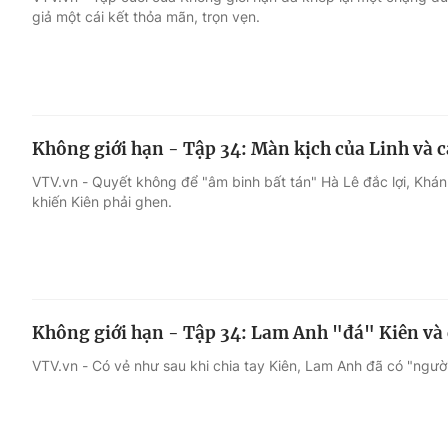
giả một cái kết thỏa mãn, trọn vẹn.
Giải trí
Đời sống
Điện ảnh
Du lịch
Không giới hạn - Tập 34: Màn kịch của Linh và c
Âm nhạc
Làm đẹp
VTV.vn - Quyết không để "âm binh bất tán" Hà Lê đắc lợi, Khánh 
khiến Kiên phải ghen.
Sao
Chất lượng cuộc sốn
Không giới hạn - Tập 34: Lam Anh "đá" Kiên và 
VTV.vn - Có vẻ như sau khi chia tay Kiên, Lam Anh đã có "người