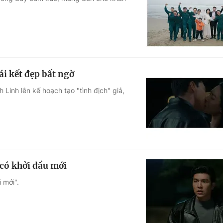
Góc ảnh
Giáo dục
Công nghệ
Tuyển sinh
Hitech Công ng
ái kết đẹp bất ngờ
Học trực tuyến
Sản phẩm
Linh lên kế hoạch tạo "tình địch" giả,
g
Thị trường
Tư vấn
có khởi đầu mới
 mới".