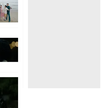
Liên hệ toà soạn
hệ tương lai