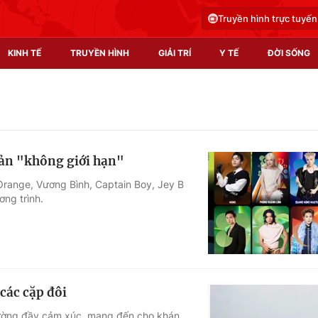
Truyền hình trực tuyến
KINH TẾ
TRUYỀN HÌNH
GIẢI TRÍ
Y TẾ
ĐỜI SỐNG
Pháp luật
Y tế
Truyền hình
Multimedia
bản "không giới hạn"
Phim VTV
Video
range, Vương Bình, Captain Boy, Jey B
ng trình.
Hậu trường
Shorts video
Nhân vật
Podcast
Khán giả
EMagazine
Giải sao mai
Photo
các cặp đôi
Infographic
đường đầy cảm xúc, mang đến cho khán