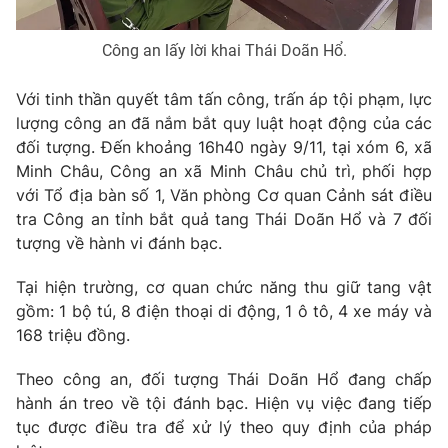
Công an lấy lời khai Thái Doãn Hổ.
THỜI BÁO VTV
Với tinh thần quyết tâm tấn công, trấn áp tội phạm, lực
lượng công an đã nắm bắt quy luật hoạt động của các
đối tượng. Đến khoảng 16h40 ngày 9/11, tại xóm 6, xã
Minh Châu, Công an xã Minh Châu chủ trì, phối hợp
Theo dõi báo trên
với Tổ địa bàn số 1, Văn phòng Cơ quan Cảnh sát điều
tra Công an tỉnh bắt quả tang Thái Doãn Hổ và 7 đối
tượng về hành vi đánh bạc.
Cơ quan chủ quản:
Đài Truyền hình Việt Nam
Cơ quan báo chí:
Thời báo VTV
Tại hiện trường, cơ quan chức năng thu giữ tang vật
Giấy phép hoạt động báo in và báo điện tử số 483/GP-BTTTT
gồm: 1 bộ tú, 8 điện thoại di động, 1 ô tô, 4 xe máy và
cấp ngày 29/12/2023
168 triệu đồng.
Tổng Biên tập:
Vũ Thanh Thủy
Theo công an, đối tượng Thái Doãn Hổ đang chấp
Phó Tổng Biên tập:
Nguyễn Thị Mỹ Hạnh, Phạm Quốc Thắng,
hành án treo về tội đánh bạc. Hiện vụ việc đang tiếp
Nguyễn Trọng Ninh
tục được điều tra để xử lý theo quy định của pháp
Tổng đài VTV:
024.38 355 931 - 024.38 355 932