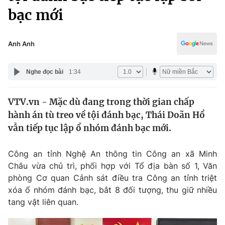
Chính trị
bạc mới
Truyền hình
Văn hóa - Giải trí
Xã hội
Y tế
Anh Anh
Đời sống
Pháp luật
Công nghệ
Nghe đọc bài
1:34
Giáo dục
Y tế
VTV.vn - Mặc dù đang trong thời gian chấp
hành án tù treo về tội đánh bạc, Thái Doãn Hổ
Thế giới
vẫn tiếp tục lập ổ nhóm đánh bạc mới.
Tin tức
Kinh tế
Công an tỉnh Nghệ An thông tin Công an xã Minh
Thế giới đó đây
Châu vừa chủ trì, phối hợp với Tổ địa bàn số 1, Văn
Tài chính
Dữ liệu và đời sống
phòng Cơ quan Cảnh sát điều tra Công an tỉnh triệt
Câu chuyện quốc tế
Thị trường
xóa ổ nhóm đánh bạc, bắt 8 đối tượng, thu giữ nhiều
tang vật liên quan.
Truyền hình
Góc doanh nghiệp