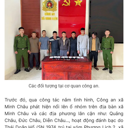
Phim VTV
Giải trí
Hậu trường
Điện ảnh
Đời sống
Nhân vật
Âm nhạc
Du lịch
Khán giả
Giáo dục
Sao
Làm đẹp
Giải sao mai
Tuyển sinh
Công nghệ
Chất lượng cuộc sống
Học trực tuyến
Hitech Công nghệ tương lai
Giao lưu trực tuyến
Sản phẩm
Các đối tượng tại cơ quan công an.
Lịch phát sóng
Thị trường
Trước đó, qua công tác nắm tình hình, Công an xã
Tư vấn
Minh Châu phát hiện nổi lên ổ nhóm trên địa bàn xã
Chuyên mục khác
Minh Châu và các địa phương lân cận như: Quảng
Châu, Đức Châu, Diễn Châu..., hoạt động đánh bạc do
Emagazine
Podcast
Thái Doãn Hổ (SN 1974, trú tại xóm Phượng Lịch 2, xã