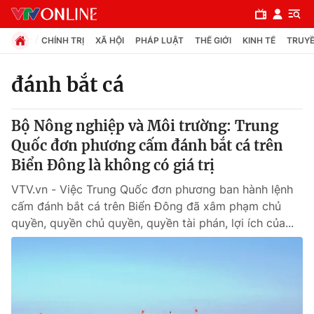
CHÍNH TRỊ
XÃ HỘI
PHÁP LUẬT
THẾ GIỚI
KINH TẾ
TRUYỀ
đánh bắt cá
Chuyên mục
Bộ Nông nghiệp và Môi trường: Trung
Chính trị
Quốc đơn phương cấm đánh bắt cá trên
Biển Đông là không có giá trị
Xã hội
VTV.vn - Việc Trung Quốc đơn phương ban hành lệnh
cấm đánh bắt cá trên Biển Đông đã xâm phạm chủ
Pháp luật
quyền, quyền chủ quyền, quyền tài phán, lợi ích của...
Y tế
Thế giới