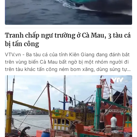
Giấy phép hoạt động báo in và báo điện tử số 483/GP-BTTTT
cấp ngày 29/12/2023
Tổng Biên tập:
Vũ Thanh Thủy
Phó Tổng Biên tập:
Nguyễn Thị Mỹ Hạnh, Phạm Quốc Thắng,
Tranh chấp ngư trường ở Cà Mau, 3 tàu cá
Nguyễn Trọng Ninh
Tổng đài VTV:
bị tấn công
024.38 355 931 - 024.38 355 932
Ðiện thoại Thời báo VTV:
024.66 897 897
VTV.vn - Ba tàu cá của tỉnh Kiên Giang đang đánh bắt
Email:
toasoan@vtv.vn
trên vùng biển Cà Mau bất ngờ bị một nhóm người đi
Liên hệ quảng cáo:
024-7300.7108
trên tàu khác tấn công ném bom xăng, dùng súng tự...