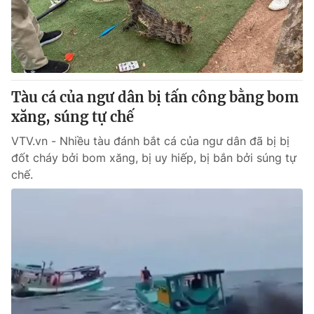
Thị trường 24h
Tấm lòng Việt
VTV4
Vươn mình bằng AI
VTV9
VTV8
Tàu cá của ngư dân bị tấn công bằng bom
xăng, súng tự chế
Liên hệ tòa soạn
English
VTV.vn - Nhiều tàu đánh bắt cá của ngư dân đã bị bị
đốt cháy bởi bom xăng, bị uy hiếp, bị bắn bởi súng tự
chế.
THỜI BÁO VTV
Theo dõi báo trên
Cơ quan chủ quản:
Đài Truyền hình Việt Nam
Cơ quan báo chí:
Thời báo VTV