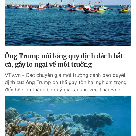
Tin tức
Kinh tế
Thế giới đó đây
Tài chính
Dữ liệu và đời sống
Câu chuyện quốc tế
Thị trường
Truyền hình
Góc doanh nghiệp
Ông Trump nới lỏng quy định đánh bắt
Phim VTV
cá, gây lo ngại về môi trường
Giải trí
Hậu trường
VTV.vn - Các chuyên gia môi trường cảnh báo quyết
Điện ảnh
định của ông Trump có thể gây tổn hại nghiêm trọng
Đời sống
Nhân vật
đến hệ sinh thái biển quý giá tại khu vực Thái Bình...
Âm nhạc
Du lịch
Khán giả
Giáo dục
Sao
Làm đẹp
Giải sao mai
Tuyển sinh
Công nghệ
Chất lượng cuộc sống
Học trực tuyến
Hitech Công nghệ tương lai