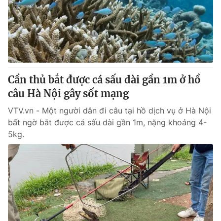
Giao lưu trực tuyến
Sản phẩm
Lịch phát sóng
Thị trường
Tư vấn
Chuyên mục khác
Cần thủ bắt được cá sấu dài gần 1m ở hồ
Emagazine
Podcast
câu Hà Nội gây sốt mạng
VTV.vn - Một người dân đi câu tại hồ dịch vụ ở Hà Nội
Photo
Infographic
bất ngờ bắt được cá sấu dài gần 1m, nặng khoảng 4-
5kg.
Video
Shorts video
VTV Money
VTV Thể thao
VTV Sức khoẻ
Bất động sản