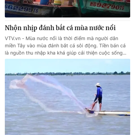
® Cấm sao chép dưới mọi hình thức nếu không có sự chấp
thuận bằng văn bản. Ghi rõ nguồn VTV.vn khi phát hành lại
Nhộn nhịp đánh bắt cá mùa nước nổi
thông tin từ website này.
VTV.vn - Mùa nước nổi là thời điểm mà người dân
miền Tây vào mùa đánh bắt cá sôi động. Tiền bán cá
là nguồn thu nhập kha khá giúp cải thiện cuộc sống...