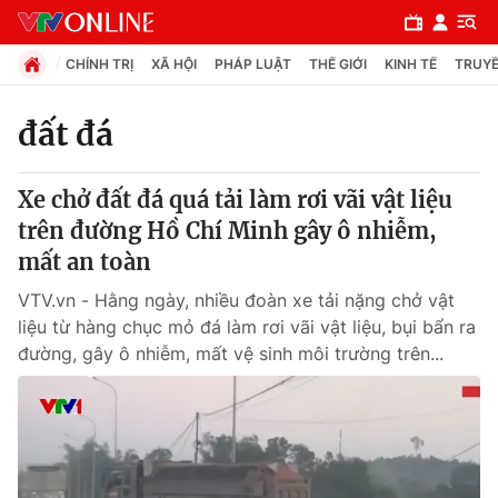
CHÍNH TRỊ
XÃ HỘI
PHÁP LUẬT
THẾ GIỚI
KINH TẾ
TRUYỀ
đất đá
Chuyên mục
Xe chở đất đá quá tải làm rơi vãi vật liệu
Chính trị
trên đường Hồ Chí Minh gây ô nhiễm,
mất an toàn
Xã hội
VTV.vn - Hằng ngày, nhiều đoàn xe tải nặng chở vật
liệu từ hàng chục mỏ đá làm rơi vãi vật liệu, bụi bẩn ra
Pháp luật
đường, gây ô nhiễm, mất vệ sinh môi trường trên...
Y tế
Thế giới