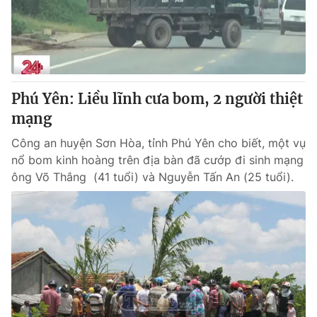
Cơ quan báo chí:
Thời báo VTV
Giấy phép hoạt động báo in và báo điện tử số 483/GP-BTTTT
cấp ngày 29/12/2023
Tổng Biên tập:
Vũ Thanh Thủy
Phó Tổng Biên tập:
Nguyễn Thị Mỹ Hạnh, Phạm Quốc Thắng,
Phú Yên: Liều lĩnh cưa bom, 2 người thiệt
Nguyễn Trọng Ninh
mạng
Tổng đài VTV:
024.38 355 931 - 024.38 355 932
Công an huyện Sơn Hòa, tỉnh Phú Yên cho biết, một vụ
Ðiện thoại Thời báo VTV:
024.66 897 897
nổ bom kinh hoàng trên địa bàn đã cướp đi sinh mạng
Email:
toasoan@vtv.vn
ông Võ Thắng (41 tuổi) và Nguyễn Tấn An (25 tuổi).
Liên hệ quảng cáo:
024-7300.7108