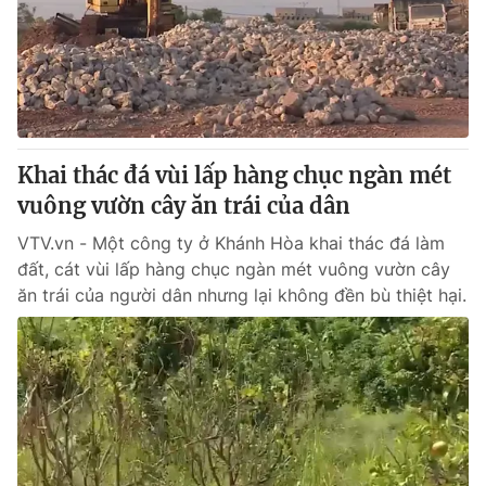
Giao lưu trực tuyến
Sản phẩm
Lịch phát sóng
Thị trường
Tư vấn
Chuyên mục khác
Khai thác đá vùi lấp hàng chục ngàn mét
Emagazine
Podcast
vuông vườn cây ăn trái của dân
VTV.vn - Một công ty ở Khánh Hòa khai thác đá làm
Photo
Infographic
đất, cát vùi lấp hàng chục ngàn mét vuông vườn cây
ăn trái của người dân nhưng lại không đền bù thiệt hại.
Video
Shorts video
VTV Money
VTV Thể thao
VTV Sức khoẻ
Bất động sản