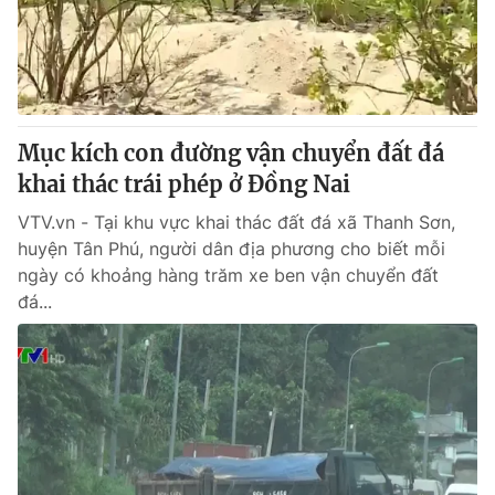
Thị trường 24h
Tấm lòng Việt
VTV4
Vươn mình bằng AI
VTV9
VTV8
Mục kích con đường vận chuyển đất đá
khai thác trái phép ở Đồng Nai
Liên hệ tòa soạn
English
VTV.vn - Tại khu vực khai thác đất đá xã Thanh Sơn,
huyện Tân Phú, người dân địa phương cho biết mỗi
ngày có khoảng hàng trăm xe ben vận chuyển đất
đá...
THỜI BÁO VTV
Theo dõi báo trên
Cơ quan chủ quản:
Đài Truyền hình Việt Nam