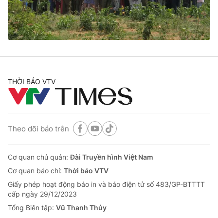
® Cấm sao chép dưới mọi hình thức nếu không có sự chấp
thuận bằng văn bản. Ghi rõ nguồn VTV.vn khi phát hành lại
thông tin từ website này.
THỜI BÁO VTV
Theo dõi báo trên
Cơ quan chủ quản:
Đài Truyền hình Việt Nam
Cơ quan báo chí:
Thời báo VTV
Giấy phép hoạt động báo in và báo điện tử số 483/GP-BTTTT
cấp ngày 29/12/2023
Tổng Biên tập:
Vũ Thanh Thủy