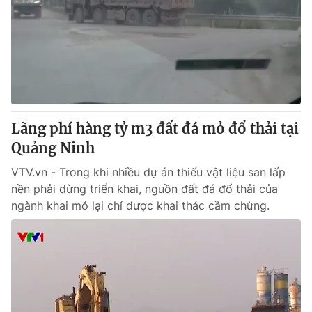
Tin tức
Kinh tế
Thế giới đó đây
Tài chính
Dữ liệu và đời sống
Câu chuyện quốc tế
Thị trường
Truyền hình
Góc doanh nghiệp
Lãng phí hàng tỷ m3 đất đá mỏ đổ thải tại
Phim VTV
Quảng Ninh
Giải trí
Hậu trường
VTV.vn - Trong khi nhiều dự án thiếu vật liệu san lấp
Điện ảnh
nền phải dừng triển khai, nguồn đất đá đổ thải của
Đời sống
Nhân vật
ngành khai mỏ lại chỉ được khai thác cầm chừng.
Âm nhạc
Du lịch
Khán giả
Giáo dục
Sao
Làm đẹp
Giải sao mai
Tuyển sinh
Công nghệ
Chất lượng cuộc sống
Học trực tuyến
Hitech Công nghệ tương lai