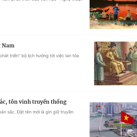
Góc ảnh
Giáo dục
Công nghệ
Tuyển sinh
Hitech Công ng
ệt Nam
Học trực tuyến
Sản phẩm
hát triển” bộ lịch hướng tới việc lan tỏa
g
Thị trường
Tư vấn
sắc, tôn vinh truyền thống
ản sắc. Đặt tên mới là gìn giữ truyền