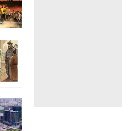
Liên hệ toà soạn
hệ tương lai