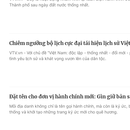
Thành phố sau ngày đất nước thống nhất.
Giải trí
Đời sống
Điện ảnh
Du lịch
Chiêm ngưỡng bộ lịch cực đại tái hiện lịch sử Vi
Âm nhạc
Làm đẹp
VTV.vn - Với chủ đề “Việt Nam: độc lập - thống nhất - đổi mới - p
tình yêu lịch sử và khát vọng vươn lên của dân tộc.
Sao
Chất lượng cuộc sốn
Đặt tên cho đơn vị hành chính mới: Gìn giữ bản 
Mỗi địa danh không chỉ là tên gọi hành chính, mà còn là ký ức, b
thống và khởi tạo những trang ký ức mới cho quê hương.