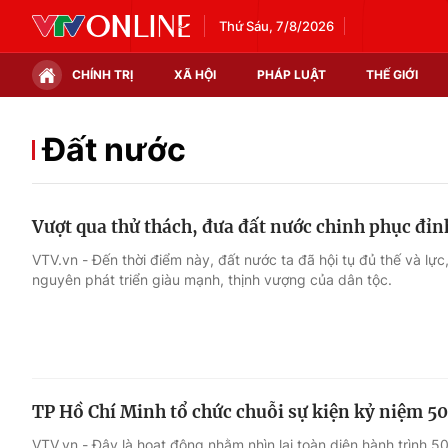
Thứ Sáu, 7/8/2026
CHÍNH TRỊ
XÃ HỘI
PHÁP LUẬT
THẾ GIỚI
Chính trị
Xã hội
Đất nước
Thế giới
Kinh tế
Vượt qua thử thách, đưa đất nước chinh phục đỉn
Tin tức
Tài chính
VTV.vn - Đến thời điểm này, đất nước ta đã hội tụ đủ thế và lự
nguyên phát triển giàu mạnh, thịnh vượng của dân tộc.
Thế giới đó đây
Thị trường
Câu chuyện quốc tế
Góc doanh nghiệp
Dữ liệu và đời sống
TP Hồ Chí Minh tổ chức chuỗi sự kiện kỷ niệm 5
VTV.vn - Đây là hoạt động nhằm nhìn lại toàn diện hành trình 5