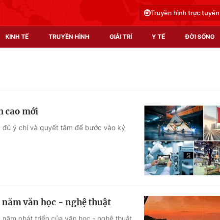
Truyền hình trực tuyến
KINH TẾ
TRUYỀN HÌNH
GIẢI TRÍ
Y TẾ
ĐỜI SỐNG
Pháp luật
Y tế
Truyền hình
Multimedia
h cao mới
Phim VTV
Video
c, đủ ý chí và quyết tâm để bước vào kỷ
Hậu trường
Shorts video
Nhân vật
Podcast
Khán giả
EMagazine
Giải sao mai
Photo
0 năm văn học - nghệ thuật
Infographic
0 năm phát triển của văn học - nghệ thuật