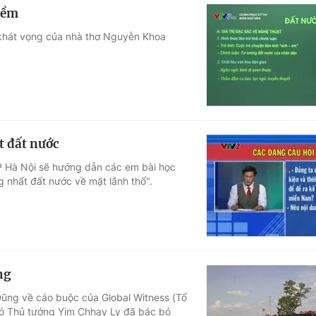
iềm
 khát vọng của nhà thơ Nguyễn Khoa
 đất nước
 Hà Nội sẽ hướng dẫn các em bài học
 nhất đất nước về mặt lãnh thổ".
ng
Dũng về cáo buộc của Global Witness (Tổ
hó Thủ tướng Yim Chhay Ly đã bác bỏ