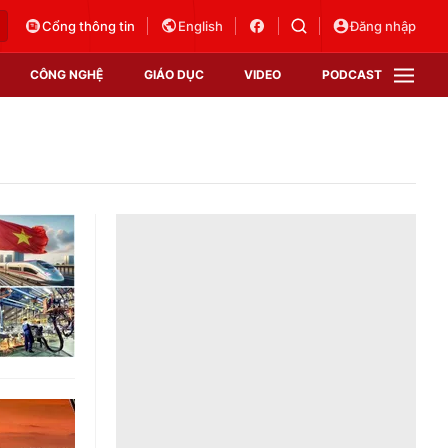
Cổng thông tin
English
Đăng nhập
CÔNG NGHỆ
GIÁO DỤC
VIDEO
PODCAST
VTV Money
VTV Thể thao
VTV Sức khoẻ
Bất động sản
Thị trường 24h
Tấm lòng Việt
Vươn mình bằng AI
VTV4
VTV8
VTV9
Lịch phát sóng
Giao lưu trực tuyến
Sự kiện