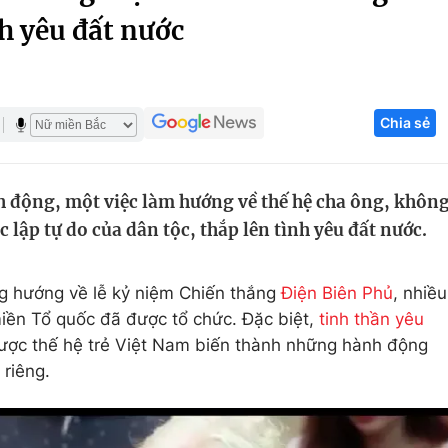
nh yêu đất nước
Góc ảnh
Giáo dục
Công nghệ
Chia sẻ
Tuyển sinh
Hitech Công ng
Học trực tuyến
Sản phẩm
 động, một việc làm hướng về thế hệ cha ông, khôn
g
Thị trường
 lập tự do của dân tộc, thắp lên tình yêu đất nước.
Tư vấn
g hướng về lễ kỷ niệm Chiến thắng
Điện Biên Phủ
, nhiều
iền Tổ quốc đã được tổ chức. Đặc biệt,
tinh thần yêu
 được thế hệ trẻ Việt Nam biến thành những hành động
 riêng.