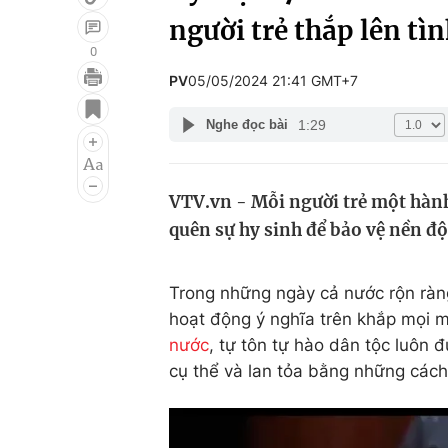
người trẻ thắp lên tì
0
PV
05/05/2024 21:41 GMT+7
Giải trí
Đời sống
1:29
Nghe đọc bài
Điện ảnh
Du lịch
Âm nhạc
Làm đẹp
VTV.vn - Mỗi người trẻ một hành
Sao
Chất lượng cuộc sốn
quên sự hy sinh để bảo vệ nền độc
Trong những ngày cả nước rộn ràn
hoạt động ý nghĩa trên khắp mọi m
nước
, tự tôn tự hào dân tộc luôn
cụ thể và lan tỏa bằng những cách