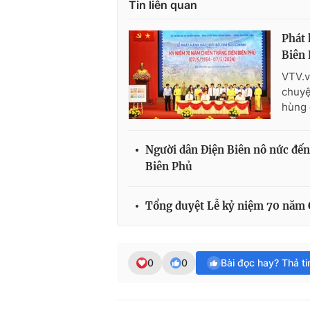
Tin liên quan
Phát 
Biên
VTV.v
chuyệ
hùng 
Người dân Điện Biên nô nức đế
Biên Phủ
Tổng duyệt Lễ kỷ niệm 70 năm 
0
0
Bài đọc hay? Thả t