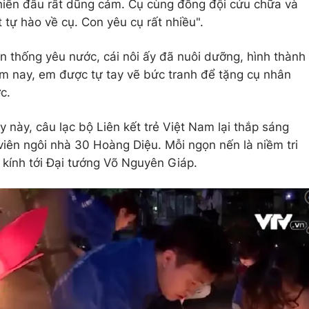
chiến đấu rất dũng cảm. Cụ cùng đồng đội cứu chữa và
tự hào về cụ. Con yêu cụ rất nhiều".
ền thống yêu nước, cái nôi ấy đã nuôi dưỡng, hình thành
 nay, em được tự tay vẽ bức tranh để tặng cụ nhân
c.
y này, câu lạc bộ Liên kết trẻ Việt Nam lại thắp sáng
iên ngôi nhà 30 Hoàng Diệu. Mỗi ngọn nến là niềm tri
 kính tới Đại tướng Võ Nguyên Giáp.