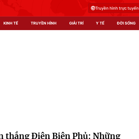
Truyền hình trực tuyến
KINH TẾ
TRUYỀN HÌNH
GIẢI TRÍ
Y TẾ
ĐỜI SỐNG
Pháp luật
Y tế
Truyền hình
Multimedia
Phim VTV
Video
Hậu trường
Shorts video
Nhân vật
Podcast
Khán giả
EMagazine
Giải sao mai
Photo
n thắng Điện Biên Phủ: Những
Infographic