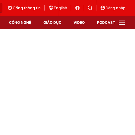
Cổng thông tin
English
Đăng nhập
CÔNG NGHỆ
GIÁO DỤC
VIDEO
PODCAST
VTV Money
VTV Thể thao
VTV Sức khoẻ
Bất động sản
Thị trường 24h
Tấm lòng Việt
Vươn mình bằng AI
VTV4
VTV8
VTV9
Lịch phát sóng
Giao lưu trực tuyến
Sự kiện