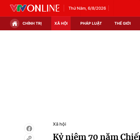
Thứ Năm, 6/8/2026
CHÍNH TRỊ
XÃ HỘI
PHÁP LUẬT
THẾ GIỚI
Chính trị
Xã hội
Thế giới
Kinh tế
Tin tức
Tài chính
Thế giới đó đây
Thị trường
Câu chuyện quốc tế
Góc doanh nghiệp
Dữ liệu và đời sống
Xã hội
Kỷ niệm 70 năm Chiế