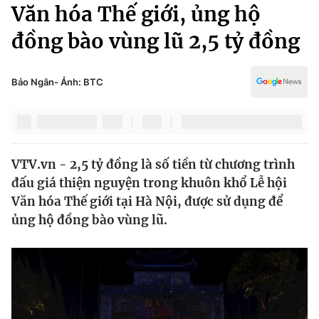
Chính trị
Văn hóa Thế giới, ủng hộ
Truyền hình
đồng bào vùng lũ 2,5 tỷ đồng
Văn hóa - Giải trí
Xã hội
Y tế
Đời sống
Bảo Ngân- Ảnh: BTC
Pháp luật
Công nghệ
Giáo dục
Y tế
VTV.vn - 2,5 tỷ đồng là số tiền từ chương trình
Thế giới
đấu giá thiện nguyện trong khuôn khổ Lễ hội
Tin tức
Văn hóa Thế giới tại Hà Nội, được sử dụng để
Kinh tế
ủng hộ đồng bào vùng lũ.
Thế giới đó đây
Tài chính
Dữ liệu và đời sống
Câu chuyện quốc tế
Thị trường
Truyền hình
Góc doanh nghiệp