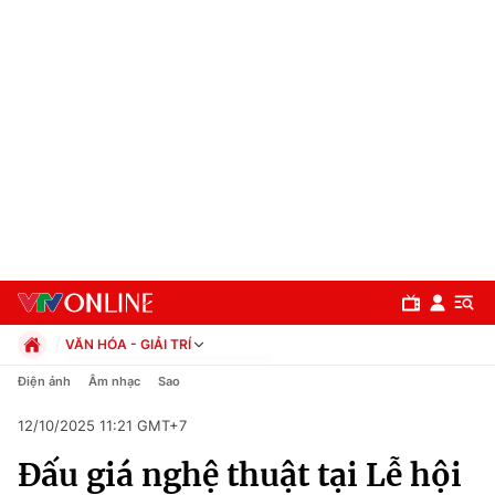
VĂN HÓA - GIẢI TRÍ
Chính trị
Điện ảnh
Âm nhạc
Sao
Xã hội
12/10/2025 11:21 GMT+7
Pháp luật
Chuyên mục
Kinh tế
Đấu giá nghệ thuật tại Lễ hội
Thể thao