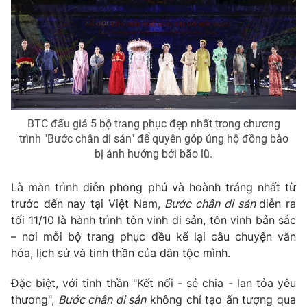
Phim VTV
Giải trí
Hậu trường
Điện ảnh
Đời sống
Nhân vật
Âm nhạc
Du lịch
Khán giả
Giáo dục
Sao
Làm đẹp
Giải sao mai
Tuyển sinh
BTC đấu giá 5 bộ trang phục đẹp nhất trong chương
Công nghệ
Chất lượng cuộc sống
trình "Bước chân di sản" để quyên góp ủng hộ đồng bào
Học trực tuyến
bị ảnh hưởng bởi bão lũ.
Hitech Công nghệ tương lai
Giao lưu trực tuyến
Là màn trình diễn phong phú và hoành tráng nhất từ
Sản phẩm
trước đến nay tại Việt Nam,
Bước chân di sản
diễn ra
Lịch phát sóng
Thị trường
tối 11/10 là hành trình tôn vinh di sản, tôn vinh bản sắc
– nơi mỗi bộ trang phục đều kể lại câu chuyện văn
Tư vấn
hóa, lịch sử và tinh thần của dân tộc mình.
Chuyên mục khác
Đặc biệt, với tinh thần "Kết nối - sẻ chia - lan tỏa yêu
Emagazine
Podcast
thương",
Bước chân di sản
không chỉ tạo ấn tượng qua