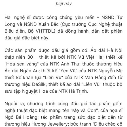
biệt này
Hai nghệ sĩ được công chúng yêu mến – NSND Tự
Long và NSND Xuân Bắc (Cục trưởng Cục Nghệ thuật
THỜI BÁO VTV
Biểu diễn, Bộ VHTTDL) đã đồng hành, dẫn dắt phiên
đấu giá đặc biệt này.
Theo dõi báo trên
Các sản phẩm được đấu giá gồm có: Áo dài Hà Nội
thập niên 30 – thiết kế bởi NTK Vũ Việt Hà; thiết kế
Cơ quan chủ quản:
Đài Truyền hình Việt Nam
"Hoa sen vàng" của NTK Anh Thư, thuộc thương hiệu
Cơ quan báo chí:
Thời báo VTV
Áo dài Ngân An; thiết kế "Yên Vũ" của NTK Nguyễn Mị;
Giấy phép hoạt động báo in và báo điện tử số 483/GP-BTTTT
thiết kế khăn lụa "Liên Vũ" của NTK Văn Hằng đến từ
cấp ngày 29/12/2023
thương hiệu DeSilk; thiết kế áo dài "Liên Vũ" thuộc bộ
Tổng Biên tập:
Vũ Thanh Thủy
sưu tập Nguyệt Hoa của NTK Hà Trịnh.
Phó Tổng Biên tập:
Nguyễn Thị Mỹ Hạnh, Phạm Quốc Thắng,
Ngoài ra, chương trình cũng đấu giá tác phẩm gốm
Nguyễn Trọng Ninh
nghệ thuật đặc biệt mang tên "Mẹ và Con", của họa sĩ
Tổng đài VTV:
024.38 355 931 - 024.38 355 932
Ngô Bá Hoàng; tác phẩm trang sức đặc biệt đến từ
Ðiện thoại Thời báo VTV:
024.66 897 897
thương hiệu Hương Jewellery; bức tranh "Điệu chèo cổ