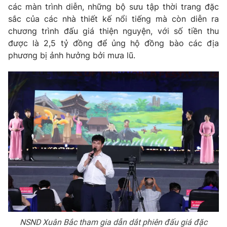
các màn trình diễn, những bộ sưu tập thời trang đặc
Photo
Infographic
sắc của các nhà thiết kế nổi tiếng mà còn diễn ra
chương trình đấu giá thiện nguyện, với số tiền thu
được là 2,5 tỷ đồng để ủng hộ đồng bào các địa
Video
Shorts video
phương bị ảnh hưởng bởi mưa lũ.
VTV Money
VTV Thể thao
VTV Sức khoẻ
Bất động sản
Thị trường 24h
Tấm lòng Việt
VTV4
Vươn mình bằng AI
VTV9
VTV8
Liên hệ tòa soạn
English
NSND Xuân Bắc tham gia dẫn dắt phiên đấu giá đặc