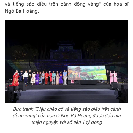
Email:
toasoan@vtv.vn
và tiếng sáo diều trên cánh đồng vàng" của họa sĩ
Liên hệ quảng cáo:
024-7300.7108
Ngô Bá Hoàng.
® Cấm sao chép dưới mọi hình thức nếu không có sự chấp
thuận bằng văn bản. Ghi rõ nguồn VTV.vn khi phát hành lại
thông tin từ website này.
Bức tranh "Điệu chèo cổ và tiếng sáo diều trên cánh
đồng vàng" của họa sĩ Ngô Bá Hoàng được đấu giá
thiện nguyện với số tiền 1 tỷ đồng