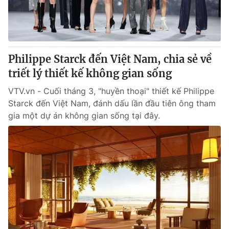
Giấy phép hoạt động báo in và báo điện tử số 483/GP-BTTTT
cấp ngày 29/12/2023
Tổng Biên tập:
Vũ Thanh Thủy
Phó Tổng Biên tập:
Nguyễn Thị Mỹ Hạnh, Phạm Quốc Thắng,
Philippe Starck đến Việt Nam, chia sẻ về
Nguyễn Trọng Ninh
Tổng đài VTV:
triết lý thiết kế không gian sống
024.38 355 931 - 024.38 355 932
Ðiện thoại Thời báo VTV:
024.66 897 897
VTV.vn - Cuối tháng 3, "huyền thoại" thiết kế Philippe
Email:
toasoan@vtv.vn
Starck đến Việt Nam, đánh dấu lần đầu tiên ông tham
Liên hệ quảng cáo:
024-7300.7108
gia một dự án không gian sống tại đây.