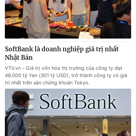
Giao lưu trực tuyến
Sản phẩm
Lịch phát sóng
Thị trường
Tư vấn
Chuyên mục khác
SoftBank là doanh nghiệp giá trị nhất
Emagazine
Podcast
Nhật Bản
VTV.vn - Giá trị vốn hóa thị trường của công ty đạt
Photo
Infographic
48.000 tỷ Yen (301 tỷ USD), trở thành công ty có giá
trị nhất trên sàn chứng khoán Tokyo.
Video
Shorts video
VTV Money
VTV Thể thao
VTV Sức khoẻ
Bất động sản