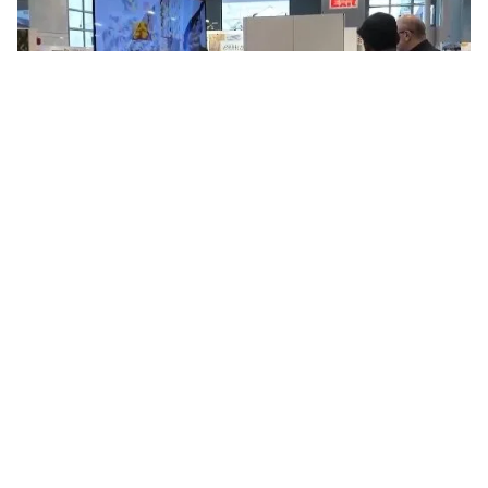
Tin mới
Video
Live
Emagazine
Trang chủ
Việt Nam khẳng định vị thế tại sân chơi
kiến trúc châu Á
VTV.vn - Lễ trao Giải thưởng Kiến trúc Châu Á 2025
vừa được Tổ chức Giải thưởng Châu Á tổ chức tại The
Shilla Seoul.