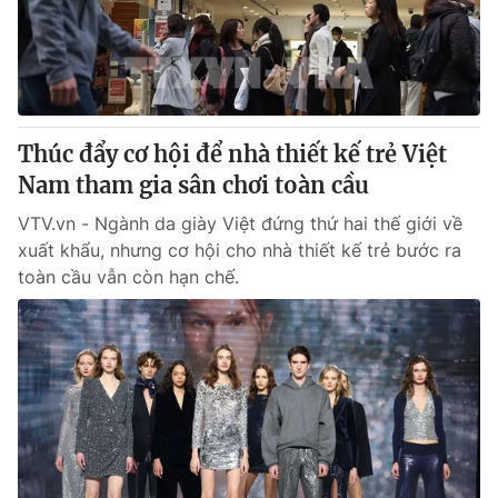
Thị trường 24h
Tấm lòng Việt
VTV4
Vươn mình bằng AI
VTV9
VTV8
Thúc đẩy cơ hội để nhà thiết kế trẻ Việt
Nam tham gia sân chơi toàn cầu
Liên hệ tòa soạn
English
VTV.vn - Ngành da giày Việt đứng thứ hai thế giới về
xuất khẩu, nhưng cơ hội cho nhà thiết kế trẻ bước ra
toàn cầu vẫn còn hạn chế.
THỜI BÁO VTV
Theo dõi báo trên
Cơ quan chủ quản:
Đài Truyền hình Việt Nam
Cơ quan báo chí:
Thời báo VTV