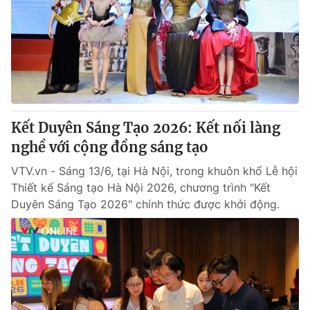
Tin tức
Kinh tế
Thế giới đó đây
Tài chính
Dữ liệu và đời sống
Câu chuyện quốc tế
Thị trường
Truyền hình
Góc doanh nghiệp
Kết Duyên Sáng Tạo 2026: Kết nối làng
Phim VTV
nghề với cộng đồng sáng tạo
Giải trí
Hậu trường
VTV.vn - Sáng 13/6, tại Hà Nội, trong khuôn khổ Lễ hội
Điện ảnh
Thiết kế Sáng tạo Hà Nội 2026, chương trình "Kết
Đời sống
Nhân vật
Duyên Sáng Tạo 2026" chính thức được khởi động.
Âm nhạc
Du lịch
Khán giả
Giáo dục
Sao
Làm đẹp
Giải sao mai
Tuyển sinh
Công nghệ
Chất lượng cuộc sống
Học trực tuyến
Hitech Công nghệ tương lai