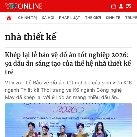
CHÍNH TRỊ
XÃ HỘI
PHÁP LUẬT
THẾ GIỚI
KINH TẾ
TRUYỀ
nhà thiết kế
Chuyên mục
Khép lại lễ bảo vệ đồ án tốt nghiệp 2026:
Chính trị
91 dấu ấn sáng tạo của thế hệ nhà thiết kế
trẻ
Xã hội
VTV.vn - Lễ Bảo vệ Đồ án Tốt nghiệp của sinh viên K16
ngành Thiết kế Thời trang và K6 ngành Công nghệ
Pháp luật
May đã khép lại với 91 đồ án mang nhiều dấu ấn...
Y tế
Thế giới