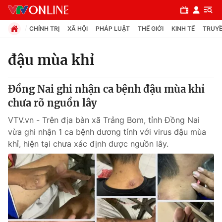
CHÍNH TRỊ
XÃ HỘI
PHÁP LUẬT
THẾ GIỚI
KINH TẾ
TRUYỀ
đậu mùa khỉ
Chuyên mục
Đồng Nai ghi nhận ca bệnh đậu mùa khỉ
Chính trị
chưa rõ nguồn lây
VTV.vn - Trên địa bàn xã Trảng Bom, tỉnh Đồng Nai
Xã hội
vừa ghi nhận 1 ca bệnh dương tính với virus đậu mùa
khỉ, hiện tại chưa xác định được nguồn lây.
Pháp luật
Y tế
Thế giới