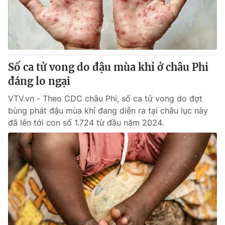
Giao lưu trực tuyến
Sản phẩm
Lịch phát sóng
Thị trường
Tư vấn
Số ca tử vong do đậu mùa khỉ ở châu Phi
Chuyên mục khác
đáng lo ngại
Emagazine
Podcast
VTV.vn - Theo CDC châu Phi, số ca tử vong do đợt
bùng phát đậu mùa khỉ đang diễn ra tại châu lục này
Photo
Infographic
đã lên tới con số 1.724 từ đầu năm 2024.
Video
Shorts video
VTV Money
VTV Thể thao
VTV Sức khoẻ
Bất động sản