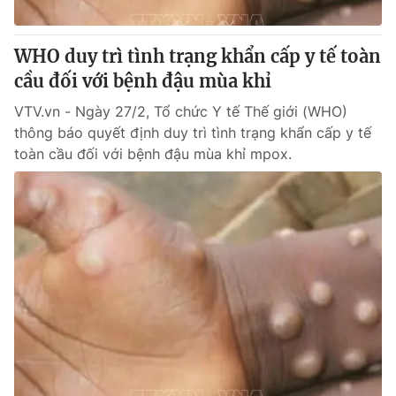
Giấy phép hoạt động báo in và báo điện tử số 483/GP-BTTTT
cấp ngày 29/12/2023
WHO duy trì tình trạng khẩn cấp y tế toàn
Tổng Biên tập:
Vũ Thanh Thủy
cầu đối với bệnh đậu mùa khỉ
Phó Tổng Biên tập:
Nguyễn Thị Mỹ Hạnh, Phạm Quốc Thắng,
Nguyễn Trọng Ninh
VTV.vn - Ngày 27/2, Tổ chức Y tế Thế giới (WHO)
Tổng đài VTV:
024.38 355 931 - 024.38 355 932
thông báo quyết định duy trì tình trạng khẩn cấp y tế
Ðiện thoại Thời báo VTV:
024.66 897 897
toàn cầu đối với bệnh đậu mùa khỉ mpox.
Email:
toasoan@vtv.vn
Liên hệ quảng cáo:
024-7300.7108