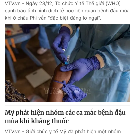
VTV.vn - Ngày 23/12, Tổ chức Y tế Thế giới (WHO)
cảnh báo tình hình dịch tễ học liên quan bệnh đậu mùa
khỉ ở châu Phi vẫn "đặc biệt đáng lo ngại".
Mỹ phát hiện nhóm các ca mắc bệnh đậu
mùa khỉ kháng thuốc
VTV.vn - Giới chức y tế Mỹ đã phát hiện một nhóm