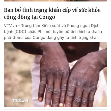
Ban bố tình trạng khẩn cấp về sức khỏe
® Cấm sao chép dưới mọi hình thức nếu không có sự chấp
cộng đồng tại Congo
thuận bằng văn bản. Ghi rõ nguồn VTV.vn khi phát hành lại
thông tin từ website này.
VTV.vn - Trung tâm Kiểm soát và Phòng ngừa Dịch
bệnh (CDC) châu Phi mới tuyên bố tình hình ở thành
phố Goma của Congo đang gây ra tình trạng khẩn...