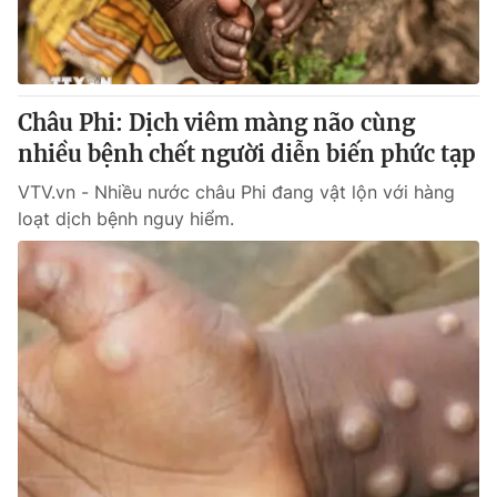
Thị trường 24h
Tấm lòng Việt
VTV4
Vươn mình bằng AI
Châu Phi: Dịch viêm màng não cùng
VTV9
VTV8
nhiều bệnh chết người diễn biến phức tạp
VTV.vn - Nhiều nước châu Phi đang vật lộn với hàng
Liên hệ tòa soạn
English
loạt dịch bệnh nguy hiểm.
THỜI BÁO VTV
Theo dõi báo trên
Cơ quan chủ quản:
Đài Truyền hình Việt Nam
Cơ quan báo chí:
Thời báo VTV