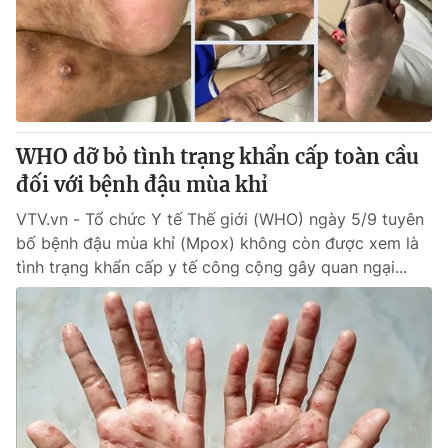
Tin tức
Kinh tế
Thế giới đó đây
Tài chính
Dữ liệu và đời sống
Câu chuyện quốc tế
Thị trường
WHO dỡ bỏ tình trạng khẩn cấp toàn cầu
Truyền hình
Góc doanh nghiệp
đối với bệnh đậu mùa khỉ
Phim VTV
Giải trí
VTV.vn - Tổ chức Y tế Thế giới (WHO) ngày 5/9 tuyên
Hậu trường
bố bệnh đậu mùa khỉ (Mpox) không còn được xem là
Điện ảnh
tình trạng khẩn cấp y tế công cộng gây quan ngại...
Đời sống
Nhân vật
Âm nhạc
Du lịch
Khán giả
Giáo dục
Sao
Làm đẹp
Giải sao mai
Tuyển sinh
Công nghệ
Chất lượng cuộc sống
Học trực tuyến
Hitech Công nghệ tương lai