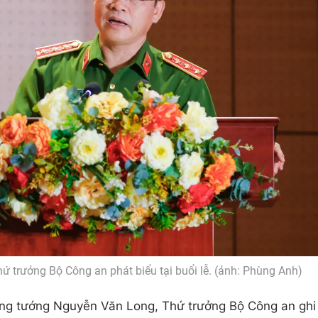
 trưởng Bộ Công an phát biểu tại buổi lễ. (ảnh: Phùng Anh)
ượng tướng Nguyễn Văn Long, Thứ trưởng Bộ Công an ghi