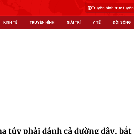
Truyền hình trực tuyến
KINH TẾ
TRUYỀN HÌNH
GIẢI TRÍ
Y TẾ
ĐỜI SỐNG
Pháp luật
Y tế
Truyền hình
Multimedia
Phim VTV
Video
Hậu trường
Shorts video
Nhân vật
Podcast
Khán giả
EMagazine
Giải sao mai
Photo
a túy phải đánh cả đường dây, bắt
Infographic