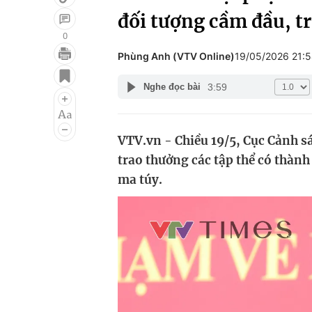
đối tượng cầm đầu, tr
0
Phùng Anh (VTV Online)
19/05/2026 21:
Giải trí
Đời sống
3:59
Nghe đọc bài
Điện ảnh
Du lịch
Âm nhạc
Làm đẹp
VTV.vn - Chiều 19/5, Cục Cảnh sá
Sao
Chất lượng cuộc sốn
trao thưởng các tập thể có thành
ma túy.