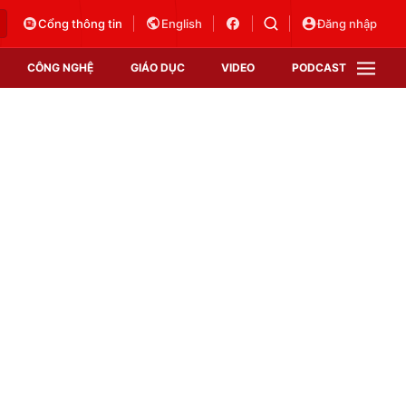
Cổng thông tin
English
Đăng nhập
CÔNG NGHỆ
GIÁO DỤC
VIDEO
PODCAST
VTV Money
VTV Thể thao
VTV Sức khoẻ
Bất động sản
Thị trường 24h
Tấm lòng Việt
Vươn mình bằng AI
VTV4
VTV8
VTV9
Lịch phát sóng
Giao lưu trực tuyến
Sự kiện