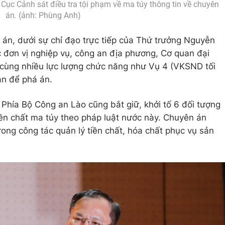
Cục Cảnh sát điều tra tội phạm về ma túy thông tin về chuyên
án. (ảnh: Phùng Anh)
án, dưới sự chỉ đạo trực tiếp của Thứ trưởng Nguyễn
 đơn vị nghiệp vụ, công an địa phương, Cơ quan đại
 cùng nhiều lực lượng chức năng như Vụ 4 (VKSND tối
an để phá án.
 Phía Bộ Công an Lào cũng bắt giữ, khởi tố 6 đối tượng
ền chất ma túy theo pháp luật nước này. Chuyên án
ong công tác quản lý tiền chất, hóa chất phục vụ sản