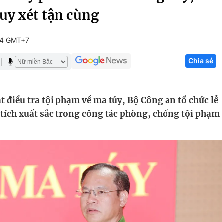
uy xét tận cùng
Góc ảnh
54 GMT+7
Giáo dục
Công nghệ
Chia sẻ
Tuyển sinh
Hitech Công ng
Học trực tuyến
Sản phẩm
t điều tra tội phạm về ma túy, Bộ Công an tổ chức lễ
g
Thị trường
 tích xuất sắc trong công tác phòng, chống tội phạm
Tư vấn