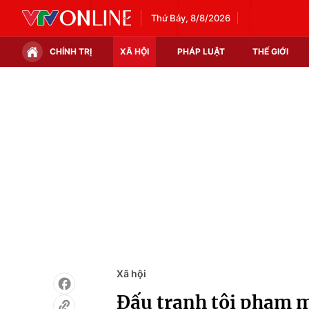
Thứ Bảy, 8/8/2026
CHÍNH TRỊ
XÃ HỘI
PHÁP LUẬT
THẾ GIỚI
Chính trị
Xã hội
Thế giới
Kinh tế
Tin tức
Tài chính
Thế giới đó đây
Thị trường
Câu chuyện quốc tế
Góc doanh nghiệp
Dữ liệu và đời sống
Xã hội
Đấu tranh tội phạm m