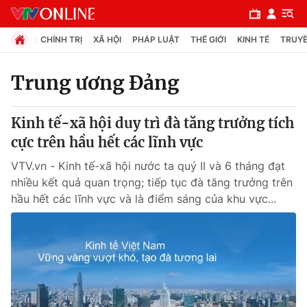
CHÍNH TRỊ
XÃ HỘI
PHÁP LUẬT
THẾ GIỚI
KINH TẾ
TRUYỀ
Trung ương Đảng
Chuyên mục
Kinh tế-xã hội duy trì đà tăng trưởng tích
Chính trị
cực trên hầu hết các lĩnh vực
VTV.vn - Kinh tế-xã hội nước ta quý II và 6 tháng đạt
Xã hội
nhiều kết quả quan trọng; tiếp tục đà tăng trưởng trên
hầu hết các lĩnh vực và là điểm sáng của khu vực...
Pháp luật
Y tế
Thế giới