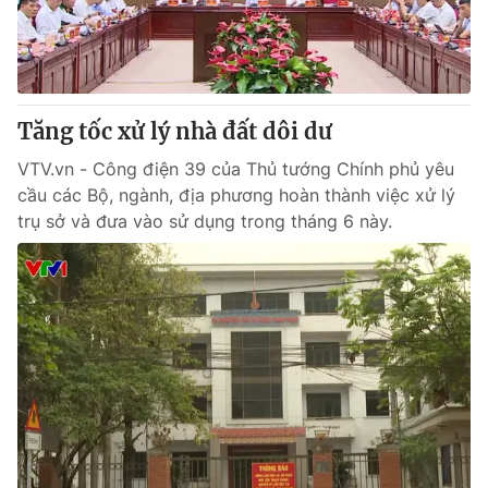
® Cấm sao chép dưới mọi hình thức nếu không có sự chấp
thuận bằng văn bản. Ghi rõ nguồn VTV.vn khi phát hành lại
thông tin từ website này.
Tăng tốc xử lý nhà đất dôi dư
VTV.vn - Công điện 39 của Thủ tướng Chính phủ yêu
cầu các Bộ, ngành, địa phương hoàn thành việc xử lý
trụ sở và đưa vào sử dụng trong tháng 6 này.