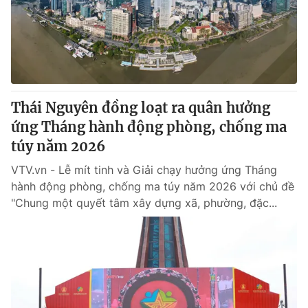
Tin tức
Kinh tế
Thế giới đó đây
Tài chính
Dữ liệu và đời sống
Câu chuyện quốc tế
Thị trường
Thái Nguyên đồng loạt ra quân hưởng
Truyền hình
Góc doanh nghiệp
ứng Tháng hành động phòng, chống ma
Phim VTV
túy năm 2026
Giải trí
Hậu trường
VTV.vn - Lễ mít tinh và Giải chạy hưởng ứng Tháng
Điện ảnh
hành động phòng, chống ma túy năm 2026 với chủ đề
Đời sống
Nhân vật
"Chung một quyết tâm xây dựng xã, phường, đặc...
Âm nhạc
Du lịch
Khán giả
Giáo dục
Sao
Làm đẹp
Giải sao mai
Tuyển sinh
Công nghệ
Chất lượng cuộc sống
Học trực tuyến
Hitech Công nghệ tương lai