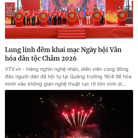
Giao lưu trực tuyến
Sản phẩm
Lịch phát sóng
Thị trường
Tư vấn
Chuyên mục khác
Lung linh đêm khai mạc Ngày hội Văn
Emagazine
Podcast
hóa dân tộc Chăm 2026
VTV.vn - Hàng nghìn nghệ nhân, diễn viên cùng đông
Photo
Infographic
đảo người dân đã hội tụ tại Quảng trường 16/4 để hòa
mình vào không gian nghệ thuật rực rỡ tôn vinh di...
Video
Shorts video
VTV Money
VTV Thể thao
VTV Sức khoẻ
Bất động sản