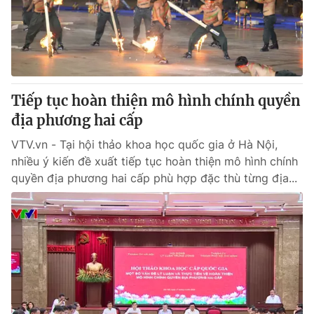
Giấy phép hoạt động báo in và báo điện tử số 483/GP-BTTTT
cấp ngày 29/12/2023
Tổng Biên tập:
Vũ Thanh Thủy
Phó Tổng Biên tập:
Nguyễn Thị Mỹ Hạnh, Phạm Quốc Thắng,
Nguyễn Trọng Ninh
Tổng đài VTV:
Tiếp tục hoàn thiện mô hình chính quyền
024.38 355 931 - 024.38 355 932
Ðiện thoại Thời báo VTV:
địa phương hai cấp
024.66 897 897
Email:
toasoan@vtv.vn
VTV.vn - Tại hội thảo khoa học quốc gia ở Hà Nội,
Liên hệ quảng cáo:
024-7300.7108
nhiều ý kiến đề xuất tiếp tục hoàn thiện mô hình chính
quyền địa phương hai cấp phù hợp đặc thù từng địa...