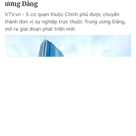
ương Đảng
VTV.vn - 5 cơ quan thuộc Chính phủ được chuyển
thành đơn vị sự nghiệp trực thuộc Trung ương Đảng,
mở ra giai đoạn phát triển mới.
Tin mới
Video
Live
Emagazine
Trang chủ
“Làm sạch” dữ liệu đất đai: Hơn 80 triệu
thửa đất cần tiếp tục hoàn thiện