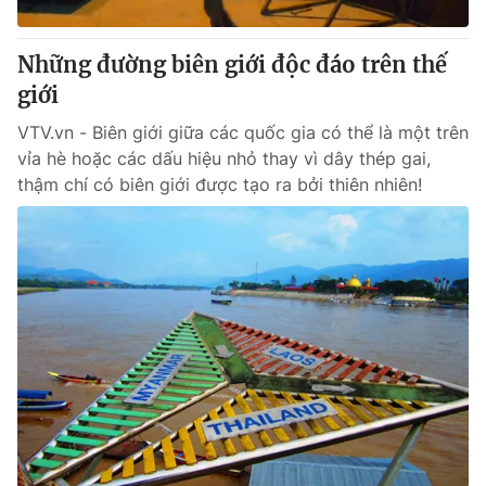
Cơ quan báo chí:
Thời báo VTV
Giấy phép hoạt động báo in và báo điện tử số 483/GP-BTTTT
Những đường biên giới độc đáo trên thế
cấp ngày 29/12/2023
giới
Tổng Biên tập:
Vũ Thanh Thủy
VTV.vn - Biên giới giữa các quốc gia có thể là một trên
Phó Tổng Biên tập:
Nguyễn Thị Mỹ Hạnh, Phạm Quốc Thắng,
vỉa hè hoặc các dấu hiệu nhỏ thay vì dây thép gai,
Nguyễn Trọng Ninh
thậm chí có biên giới được tạo ra bởi thiên nhiên!
Tổng đài VTV:
024.38 355 931 - 024.38 355 932
Ðiện thoại Thời báo VTV:
024.66 897 897
Email:
toasoan@vtv.vn
Liên hệ quảng cáo:
024-7300.7108