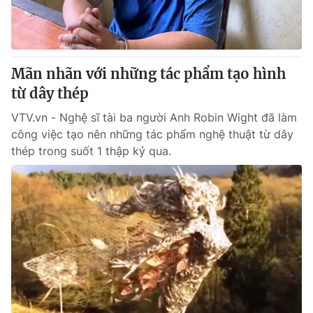
Giao lưu trực tuyến
Sản phẩm
Lịch phát sóng
Thị trường
Tư vấn
Mãn nhãn với những tác phẩm tạo hình
từ dây thép
Chuyên mục khác
Emagazine
VTV.vn - Nghệ sĩ tài ba người Anh Robin Wight đã làm
Podcast
công việc tạo nên những tác phẩm nghệ thuật từ dây
thép trong suốt 1 thập kỷ qua.
Photo
Infographic
Video
Shorts video
VTV Money
VTV Thể thao
VTV Sức khoẻ
Bất động sản