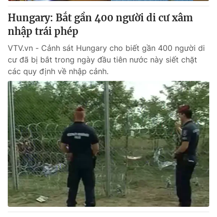
Hungary: Bắt gần 400 người di cư xâm
nhập trái phép
® Cấm sao chép dưới mọi hình thức nếu không có sự chấp
VTV.vn - Cảnh sát Hungary cho biết gần 400 người di
thuận bằng văn bản. Ghi rõ nguồn VTV.vn khi phát hành lại
cư đã bị bắt trong ngày đầu tiên nước này siết chặt
thông tin từ website này.
các quy định về nhập cảnh.