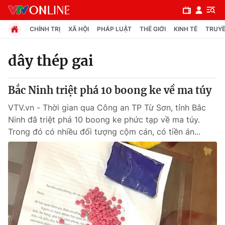
CHÍNH TRỊ
XÃ HỘI
PHÁP LUẬT
THẾ GIỚI
KINH TẾ
TRUYỀ
dây thép gai
Chuyên mục
Bắc Ninh triệt phá 10 boong ke về ma túy
Chính trị
VTV.vn - Thời gian qua Công an TP Từ Sơn, tỉnh Bắc
Ninh đã triệt phá 10 boong ke phức tạp về ma túy.
Xã hội
Trong đó có nhiều đối tượng cộm cán, có tiền án...
Pháp luật
Y tế
Thế giới