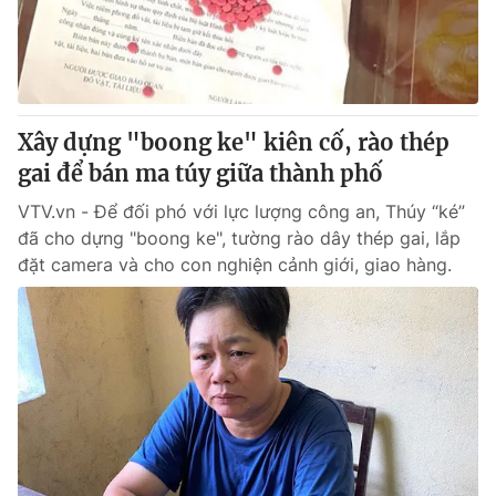
Tin tức
Kinh tế
Thế giới đó đây
Tài chính
Dữ liệu và đời sống
Câu chuyện quốc tế
Thị trường
Xây dựng "boong ke" kiên cố, rào thép
gai để bán ma túy giữa thành phố
Truyền hình
Góc doanh nghiệp
VTV.vn - Để đối phó với lực lượng công an, Thúy “ké”
Phim VTV
Giải trí
đã cho dựng "boong ke", tường rào dây thép gai, lắp
Hậu trường
đặt camera và cho con nghiện cảnh giới, giao hàng.
Điện ảnh
Đời sống
Nhân vật
Âm nhạc
Du lịch
Khán giả
Giáo dục
Sao
Làm đẹp
Giải sao mai
Tuyển sinh
Công nghệ
Chất lượng cuộc sống
Học trực tuyến
Hitech Công nghệ tương lai