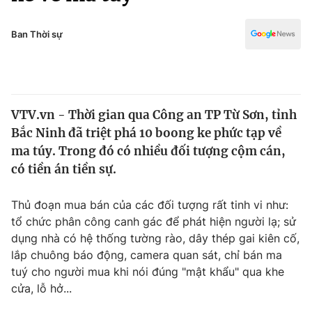
Chính trị
Truyền hình
Văn hóa - Giải trí
Ban Thời sự
Xã hội
Y tế
Đời sống
Pháp luật
Công nghệ
Giáo dục
VTV.vn - Thời gian qua Công an TP Từ Sơn, tỉnh
Y tế
Bắc Ninh đã triệt phá 10 boong ke phức tạp về
ma túy. Trong đó có nhiều đối tượng cộm cán,
Thế giới
có tiền án tiền sự.
Tin tức
Thủ đoạn mua bán của các đối tượng rất tinh vi như:
Kinh tế
tổ chức phân công canh gác để phát hiện người lạ; sử
Thế giới đó đây
Tài chính
dụng nhà có hệ thống tường rào, dây thép gai kiên cố,
Dữ liệu và đời sống
Câu chuyện quốc tế
lắp chuông báo động, camera quan sát, chỉ bán ma
Thị trường
tuý cho người mua khi nói đúng "mật khẩu" qua khe
Truyền hình
cửa, lỗ hở...
Góc doanh nghiệp