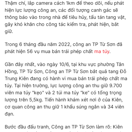
Phim VTV
Thậm chí, lắp camera cách 1km để theo dõi, nếu phát
Giải trí
hiện lực lượng công an, các đối tượng canh gác sẽ
Hậu trường
thông báo vào trong nhà để tiêu hủy, tẩu tán tang vật,
Điện ảnh
Đời sống
gây khó khăn cho công tác kiểm tra, phát hiện, bắt
Nhân vật
Âm nhạc
giữ.
Du lịch
Khán giả
Giáo dục
Sao
Trong 6 tháng đầu năm 2022, công an TP Từ Sơn đã
Làm đẹp
Giải sao mai
phát hiện 56 vụ mua bán trái phép chất
ma túy
.
Tuyển sinh
Công nghệ
Chất lượng cuộc sống
Gần đây nhất, vào ngày 10/6, tại khu vực phường Tân
Học trực tuyến
Hitech Công nghệ tương lai
Hồng, TP Từ Sơn, Công an TP Từ Sơn bắt quả tang Đỗ
Giao lưu trực tuyến
Trung Kiên đang có hành vi mua bán trái phép chất ma
Sản phẩm
túy. Tại hiện trường, lực lượng công an thu giữ 9.700
Lịch phát sóng
viên ma túy "kẹo" và 2 túi ma túy "ke" có tổng trọng
Thị trường
lượng trên 5,5kg. Tiến hành khám xét nơi ở của Kiên,
Tư vấn
cơ quan công an thu giữ 1 khẩu súng ngắn và 34 viên
Chuyên mục khác
đạn.
Emagazine
Podcast
Bước đầu đấu tranh, Công an TP Từ Sơn làm rõ: Kiên