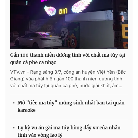
THỜI BÁO VTV
Gần 100 thanh niên dương tính với chất ma túy tại
Theo dõi báo trên
quán cà phê ca nhạc
VTV.vn - Rạng sáng 3/7, công an huyện Việt Yên (Bắc
Cơ quan chủ quản:
Đài Truyền hình Việt Nam
Giang) vừa phát hiện gần 100 thanh niên dương tính
với chất ma túy tại quán cà phê, nước giải khát, âm...
Cơ quan báo chí:
Thời báo VTV
Giấy phép hoạt động báo in và báo điện tử số 483/GP-BTTTT
cấp ngày 29/12/2023
Mở "tiệc ma túy" mừng sinh nhật bạn tại quán
Tổng Biên tập:
Vũ Thanh Thủy
karaoke
Phó Tổng Biên tập:
Nguyễn Thị Mỹ Hạnh, Phạm Quốc Thắng,
Nguyễn Trọng Ninh
Ly kỳ vụ án gài ma túy hòng đẩy vợ của nhân
Tổng đài VTV:
024.38 355 931 - 024.38 355 932
tình vào vòng lao lý