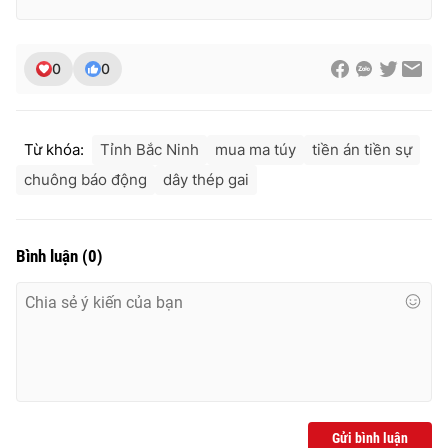
Ðiện thoại Thời báo VTV:
024.66 897 897
Email:
toasoan@vtv.vn
Liên hệ quảng cáo:
024-7300.7108
0
0
Từ khóa:
Tỉnh Bắc Ninh
mua ma túy
tiền án tiền sự
chuông báo động
dây thép gai
Bình luận
(
0
)
® Cấm sao chép dưới mọi hình thức nếu không có sự chấp
thuận bằng văn bản. Ghi rõ nguồn VTV.vn khi phát hành lại
thông tin từ website này.
Gửi bình luận