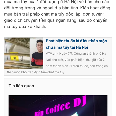
mua ma túy của 1 đối tượng ở Hà Nội về bán cho các
đối tượng trong và ngoài địa bàn tỉnh. Kiên hoạt động
Photo
Infographic
mua bán trái phép chất ma túy độc lập, đơn tuyến;
giao dịch chuyển tiền qua ngân hàng, sau đó chuyển
Video
Shorts video
ma túy qua xe khách.
VTV Money
VTV Thể thao
Phát hiện thuốc lá điếu thảo mộc
chứa ma túy tại Hà Nội
VTV Sức khoẻ
Bất động sản
VTV.vn - Ngày 7/7, Công an thành phố Hà
Nội cho biết, vừa phát hiện, thu giữ của 2
nam thanh niên 11 điếu thuốc, bên trong có
Thị trường 24h
Tấm lòng Việt
thảo mộc khô, xác định tẩm chất ma túy.
VTV4
Vươn mình bằng AI
Tin liên quan
VTV9
VTV8
Liên hệ tòa soạn
English