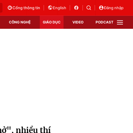
Cổng thông tin
English
Đăng nhập
CÔNG NGHỆ
GIÁO DỤC
VIDEO
PODCAST
VTV Money
VTV Thể thao
VTV Sức khoẻ
Bất động sản
Thị trường 24h
Tấm lòng Việt
Vươn mình bằng AI
VTV4
VTV8
VTV9
Lịch phát sóng
Giao lưu trực tuyến
ở", nhiều thí
Sự kiện