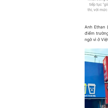
tiếp tục "
thi, với mứ
Anh Ethan (
điểm trường
ngờ vì ở Vi