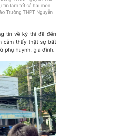
ự tin làm tốt cả hai môn
 vào Trường THPT Nguyễn
g tin về kỳ thi đã đến
h cảm thấy thật sự bất
từ phụ huynh, gia đình.