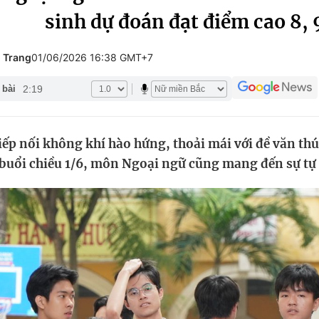
sinh dự đoán đạt điểm cao 8, 
Góc ảnh
 Trang
01/06/2026 16:38 GMT+7
Giáo dục
Công nghệ
2:19
 bài
Tuyển sinh
Hitech Công ng
Học trực tuyến
Sản phẩm
ếp nối không khí hào hứng, thoải mái với đề văn thú
g
Thị trường
buổi chiều 1/6, môn Ngoại ngữ cũng mang đến sự tự t
Tư vấn