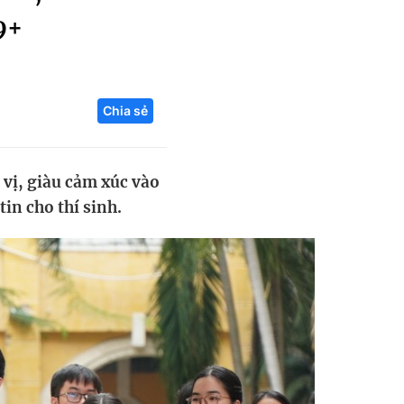
9+
Liên hệ toà soạn
Chia sẻ
hệ tương lai
 vị, giàu cảm xúc vào
in cho thí sinh.