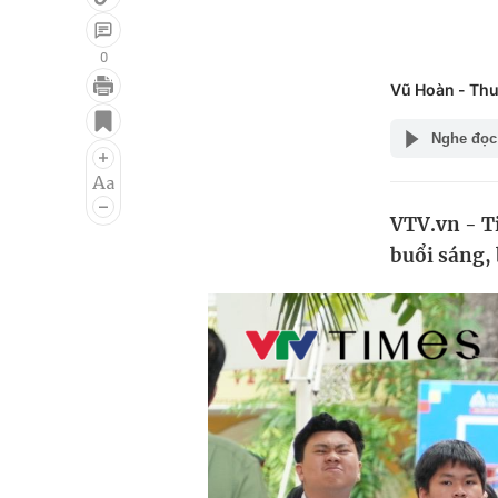
0
Vũ Hoàn - Thu
Giải trí
Đời sống
Nghe đọc
Điện ảnh
Du lịch
Âm nhạc
Làm đẹp
VTV.vn - Ti
Sao
Chất lượng cuộc sốn
buổi sáng, 