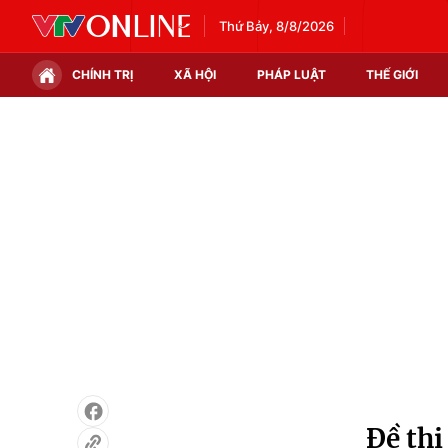
Thứ Bảy, 8/8/2026
CHÍNH TRỊ
XÃ HỘI
PHÁP LUẬT
THẾ GIỚI
Chính trị
Xã hội
Thế giới
Kinh tế
Tin tức
Tài chính
Thế giới đó đây
Thị trường
Câu chuyện quốc tế
Góc doanh nghiệp
Dữ liệu và đời sống
Đề thi