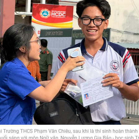
hi Trường THCS Phạm Văn Chiêu, sau khi là thí sinh hoàn thành 
buổi sáng với môn Ngữ văn, Nguyễn Lương Gia Bảo - học sinh 