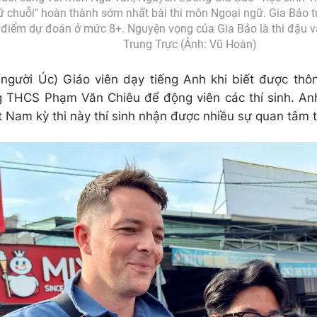
giữ chuỗi" hoàn thành sớm nhất bài thi môn Ngoại ngữ. Gia Bảo t
c điểm dự đoán ở mức 8+. Nguyện vọng của Gia Bảo là thi đậu
Trung Trực (Ảnh: Vũ Hoàn)
người Úc) Giáo viên dạy tiếng Anh khi biết được thôn
 THCS Phạm Văn Chiêu để động viên các thí sinh. An
ệt Nam kỳ thi này thí sinh nhận được nhiều sự quan tâm 