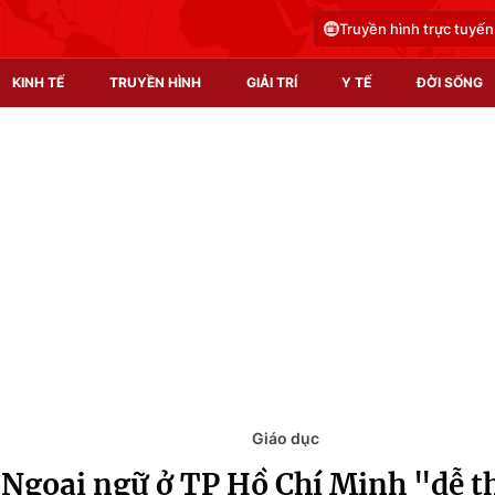
Truyền hình trực tuyến
KINH TẾ
TRUYỀN HÌNH
GIẢI TRÍ
Y TẾ
ĐỜI SỐNG
Pháp luật
Y tế
Truyền hình
Multimedia
Phim VTV
Video
Hậu trường
Shorts video
Nhân vật
Podcast
Khán giả
EMagazine
Giải sao mai
Photo
Giáo dục
 Ngoại ngữ ở TP Hồ Chí Minh "dễ th
Infographic