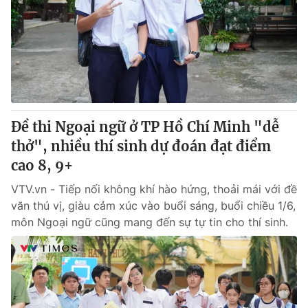
Tin tức
Kinh tế
Thế giới đó đây
Tài chính
Dữ liệu và đời sống
Câu chuyện quốc tế
Thị trường
Truyền hình
Góc doanh nghiệp
Đề thi Ngoại ngữ ở TP Hồ Chí Minh "dễ
Phim VTV
thở", nhiều thí sinh dự đoán đạt điểm
Giải trí
cao 8, 9+
Hậu trường
Điện ảnh
Đời sống
VTV.vn - Tiếp nối không khí hào hứng, thoải mái với đề
Nhân vật
Âm nhạc
văn thú vị, giàu cảm xúc vào buổi sáng, buổi chiều 1/6,
Du lịch
Khán giả
môn Ngoại ngữ cũng mang đến sự tự tin cho thí sinh.
Giáo dục
Sao
Làm đẹp
Giải sao mai
Tuyển sinh
Công nghệ
Chất lượng cuộc sống
Học trực tuyến
Hitech Công nghệ tương lai