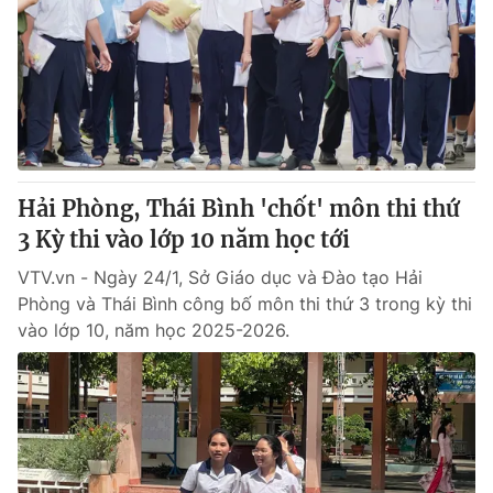
Giao lưu trực tuyến
Sản phẩm
Lịch phát sóng
Thị trường
Tư vấn
Chuyên mục khác
Emagazine
Podcast
Hải Phòng, Thái Bình 'chốt' môn thi thứ
3 Kỳ thi vào lớp 10 năm học tới
Photo
Infographic
VTV.vn - Ngày 24/1, Sở Giáo dục và Đào tạo Hải
Phòng và Thái Bình công bố môn thi thứ 3 trong kỳ thi
Video
Shorts video
vào lớp 10, năm học 2025-2026.
VTV Money
VTV Thể thao
VTV Sức khoẻ
Bất động sản