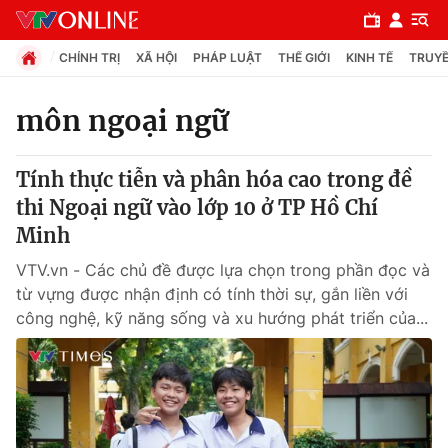
CHÍNH TRỊ
XÃ HỘI
PHÁP LUẬT
THẾ GIỚI
KINH TẾ
TRUYỀ
môn ngoại ngữ
Chuyên mục
Tính thực tiễn và phân hóa cao trong đề
Chính trị
thi Ngoại ngữ vào lớp 10 ở TP Hồ Chí
Minh
Xã hội
VTV.vn - Các chủ đề được lựa chọn trong phần đọc và
từ vựng được nhận định có tính thời sự, gắn liền với
Pháp luật
công nghệ, kỹ năng sống và xu hướng phát triển của...
Y tế
Thế giới