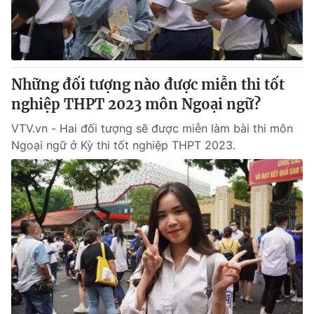
® Cấm sao chép dưới mọi hình thức nếu không có sự chấp
thuận bằng văn bản. Ghi rõ nguồn VTV.vn khi phát hành lại
thông tin từ website này.
Những đối tượng nào được miễn thi tốt
nghiệp THPT 2023 môn Ngoại ngữ?
VTV.vn - Hai đối tượng sẽ được miễn làm bài thi môn
Ngoại ngữ ở Kỳ thi tốt nghiệp THPT 2023.