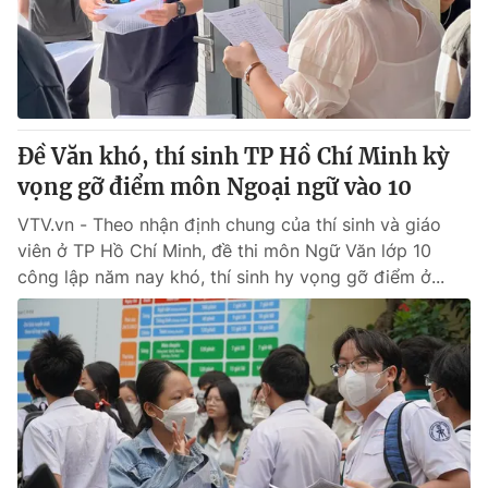
Giấy phép hoạt động báo in và báo điện tử số 483/GP-BTTTT
cấp ngày 29/12/2023
Tổng Biên tập:
Vũ Thanh Thủy
Phó Tổng Biên tập:
Nguyễn Thị Mỹ Hạnh, Phạm Quốc Thắng,
Nguyễn Trọng Ninh
Tổng đài VTV:
Đề Văn khó, thí sinh TP Hồ Chí Minh kỳ
024.38 355 931 - 024.38 355 932
Ðiện thoại Thời báo VTV:
vọng gỡ điểm môn Ngoại ngữ vào 10
024.66 897 897
Email:
toasoan@vtv.vn
VTV.vn - Theo nhận định chung của thí sinh và giáo
Liên hệ quảng cáo:
024-7300.7108
viên ở TP Hồ Chí Minh, đề thi môn Ngữ Văn lớp 10
công lập năm nay khó, thí sinh hy vọng gỡ điểm ở...