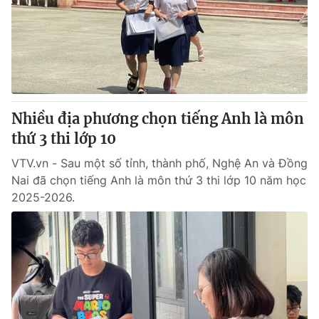
Thị trường 24h
Tấm lòng Việt
VTV4
Vươn mình bằng AI
VTV9
VTV8
Nhiều địa phương chọn tiếng Anh là môn
Liên hệ tòa soạn
English
thứ 3 thi lớp 10
VTV.vn - Sau một số tỉnh, thành phố, Nghệ An và Đồng
Nai đã chọn tiếng Anh là môn thứ 3 thi lớp 10 năm học
2025-2026.
THỜI BÁO VTV
Theo dõi báo trên
Cơ quan chủ quản:
Đài Truyền hình Việt Nam
Cơ quan báo chí:
Thời báo VTV