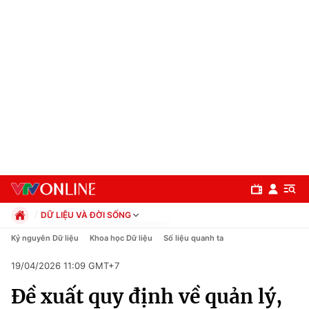
DỮ LIỆU VÀ ĐỜI SỐNG
Chính trị
Kỷ nguyên Dữ liệu
Khoa học Dữ liệu
Số liệu quanh ta
Xã hội
19/04/2026 11:09 GMT+7
Pháp luật
Chuyên mục
Kinh tế
Đề xuất quy định về quản lý,
Thể thao