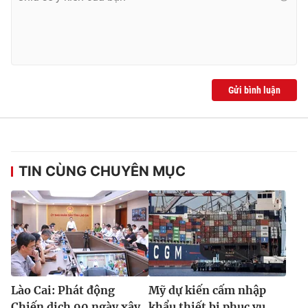
Gửi bình luận
TIN CÙNG CHUYÊN MỤC
Lào Cai: Phát động
Mỹ dự kiến cấm nhập
Chiến dịch 90 ngày xây
khẩu thiết bị phục vụ