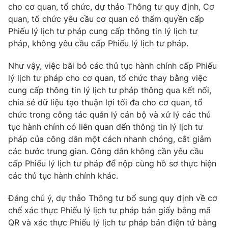
cho cơ quan, tổ chức, dự thảo Thông tư quy định, Cơ
quan, tổ chức yêu cầu cơ quan có thẩm quyền cấp
Phiếu lý lịch tư pháp cung cấp thông tin lý lịch tư
pháp, không yêu cầu cấp Phiếu lý lịch tư pháp.
THỜI BÁO VTV
Như vậy, việc bãi bỏ các thủ tục hành chính cấp Phiếu
lý lịch tư pháp cho cơ quan, tổ chức thay bằng việc
cung cấp thông tin lý lịch tư pháp thông qua kết nối,
Theo dõi báo trên
chia sẻ dữ liệu tạo thuận lợi tối đa cho cơ quan, tổ
chức trong công tác quản lý cán bộ và xử lý các thủ
tục hành chính có liên quan đến thông tin lý lịch tư
Cơ quan chủ quản:
Đài Truyền hình Việt Nam
pháp của công dân một cách nhanh chóng, cắt giảm
Cơ quan báo chí:
Thời báo VTV
các bước trung gian. Công dân không cần yêu cầu
Giấy phép hoạt động báo in và báo điện tử số 483/GP-BTTTT
cấp Phiếu lý lịch tư pháp để nộp cùng hồ sơ thực hiện
cấp ngày 29/12/2023
các thủ tục hành chính khác.
Tổng Biên tập:
Vũ Thanh Thủy
Phó Tổng Biên tập:
Nguyễn Thị Mỹ Hạnh, Phạm Quốc Thắng,
Đáng chú ý, dự thảo Thông tư bổ sung quy định về cơ
Nguyễn Trọng Ninh
chế xác thực Phiếu lý lịch tư pháp bản giấy bằng mã
Tổng đài VTV:
024.38 355 931 - 024.38 355 932
QR và xác thực Phiếu lý lịch tư pháp bản điện tử bằng