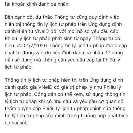
Ðiện thoại Thời báo VTV:
024.66 897 897
tài khoản định danh cá nhân.
Email:
toasoan@vtv.vn
Bên cạnh đó, dự thảo Thông tư cũng quy định việc
Liên hệ quảng cáo:
024-7300.7108
hiển thị thông tin lý lịch tư pháp trên Ứng dụng định
danh điện tử VNeID đối với mỗi hồ sơ yêu cầu cấp
Phiếu lý lịch tư pháp phát sinh từ ngày Thông tư có
hiệu lực 01/7/2026. Thông tin lý lịch tư pháp được cập
nhật tự động vào dữ liệu định danh cá nhân để công
dân sử dụng mà không cần yêu cầu cấp lại Phiếu lý
lịch tư pháp.
Thông tin lý lịch tư pháp hiển thị trên Ứng dụng định
danh quốc gia VNeID có giá trị pháp lý như Phiếu lý
lịch tư pháp. Công dân có thể xem, sử dụng thông tin
lý lịch tư pháp khi có nhu cầu và yêu cầu cơ quan có
® Cấm sao chép dưới mọi hình thức nếu không có sự chấp
thẩm quyền cấp Phiếu lý lịch tư pháp chỉnh sửa thông
thuận bằng văn bản. Ghi rõ nguồn VTV.vn khi phát hành lại
tin lý lịch tư pháp của mình trong trường hợp phát hiện
thông tin từ website này.
có sai sót.