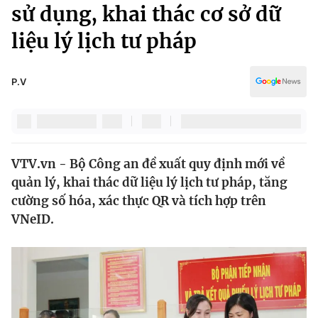
Chính trị
sử dụng, khai thác cơ sở dữ
Truyền hình
liệu lý lịch tư pháp
Văn hóa - Giải trí
Xã hội
Y tế
Đời sống
P.V
Pháp luật
Công nghệ
Giáo dục
Y tế
VTV.vn - Bộ Công an đề xuất quy định mới về
Thế giới
quản lý, khai thác dữ liệu lý lịch tư pháp, tăng
Tin tức
cường số hóa, xác thực QR và tích hợp trên
Kinh tế
VNeID.
Thế giới đó đây
Tài chính
Dữ liệu và đời sống
Câu chuyện quốc tế
Thị trường
Truyền hình
Góc doanh nghiệp