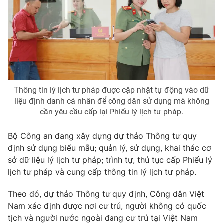
Phim VTV
Giải trí
Hậu trường
Điện ảnh
Đời sống
Nhân vật
Âm nhạc
Du lịch
Khán giả
Giáo dục
Sao
Làm đẹp
Giải sao mai
Tuyển sinh
Thông tin lý lịch tư pháp được cập nhật tự động vào dữ
Công nghệ
Chất lượng cuộc sống
liệu định danh cá nhân để công dân sử dụng mà không
Học trực tuyến
cần yêu cầu cấp lại Phiếu lý lịch tư pháp.
Hitech Công nghệ tương lai
Giao lưu trực tuyến
Bộ Công an đang xây dựng dự thảo Thông tư quy
Sản phẩm
định sử dụng biểu mẫu; quản lý, sử dụng, khai thác cơ
Lịch phát sóng
Thị trường
sở dữ liệu lý lịch tư pháp; trình tự, thủ tục cấp Phiếu lý
lịch tư pháp và cung cấp thông tin lý lịch tư pháp.
Tư vấn
Chuyên mục khác
Theo đó, dự thảo Thông tư quy định, Công dân Việt
Nam xác định được nơi cư trú, người không có quốc
Emagazine
Podcast
tịch và người nước ngoài đang cư trú tại Việt Nam