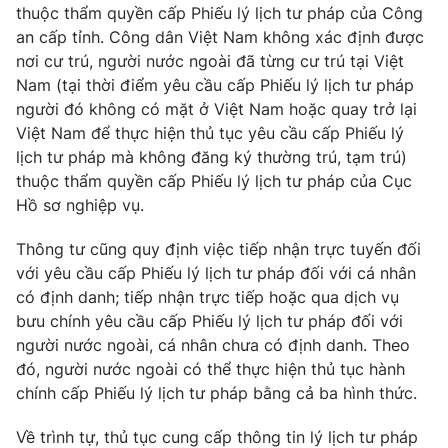
thuộc thẩm quyền cấp Phiếu lý lịch tư pháp của Công
Photo
Infographic
an cấp tỉnh. Công dân Việt Nam không xác định được
nơi cư trú, người nước ngoài đã từng cư trú tại Việt
Nam (tại thời điểm yêu cầu cấp Phiếu lý lịch tư pháp
Video
Shorts video
người đó không có mặt ở Việt Nam hoặc quay trở lại
Việt Nam để thực hiện thủ tục yêu cầu cấp Phiếu lý
VTV Money
VTV Thể thao
lịch tư pháp mà không đăng ký thường trú, tạm trú)
thuộc thẩm quyền cấp Phiếu lý lịch tư pháp của Cục
Hồ sơ nghiệp vụ.
VTV Sức khoẻ
Bất động sản
Thông tư cũng quy định việc tiếp nhận trực tuyến đối
Thị trường 24h
Tấm lòng Việt
với yêu cầu cấp Phiếu lý lịch tư pháp đối với cá nhân
có định danh; tiếp nhận trực tiếp hoặc qua dịch vụ
bưu chính yêu cầu cấp Phiếu lý lịch tư pháp đối với
VTV4
Vươn mình bằng AI
người nước ngoài, cá nhân chưa có định danh. Theo
đó, người nước ngoài có thể thực hiện thủ tục hành
VTV9
VTV8
chính cấp Phiếu lý lịch tư pháp bằng cả ba hình thức.
Về trình tự, thủ tục cung cấp thông tin lý lịch tư pháp
Liên hệ tòa soạn
English