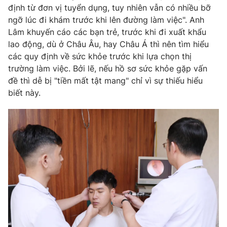
định từ đơn vị tuyển dụng, tuy nhiên vẫn có nhiều bỡ
ngỡ lúc đi khám trước khi lên đường làm việc". Anh
Lâm khuyến cáo các bạn trẻ, trước khi đi xuất khẩu
lao động, dù ở Châu Âu, hay Châu Á thì nên tìm hiểu
THỜI BÁO VTV
các quy định về sức khỏe trước khi lựa chọn thị
trường làm việc. Bởi lẽ, nếu hồ sơ sức khỏe gặp vấn
đề thì dễ bị "tiền mất tật mang" chỉ vì sự thiếu hiểu
biết này.
Theo dõi báo trên
Cơ quan chủ quản:
Đài Truyền hình Việt Nam
Cơ quan báo chí:
Thời báo VTV
Giấy phép hoạt động báo in và báo điện tử số 483/GP-BTTTT
cấp ngày 29/12/2023
Tổng Biên tập:
Vũ Thanh Thủy
Phó Tổng Biên tập:
Nguyễn Thị Mỹ Hạnh, Phạm Quốc Thắng,
Nguyễn Trọng Ninh
Tổng đài VTV:
024.38 355 931 - 024.38 355 932