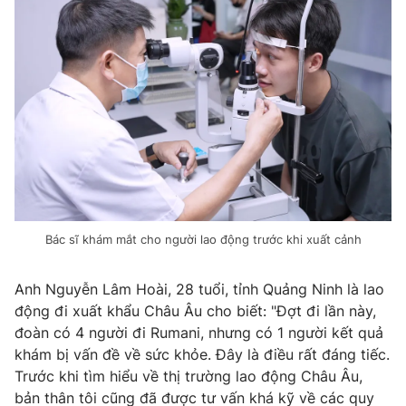
Photo
Infographic
Video
Shorts video
VTV Money
VTV Thể thao
VTV Sức khoẻ
Bất động sản
Thị trường 24h
Tấm lòng Việt
Bác sĩ khám mắt cho người lao động trước khi xuất cảnh
Anh Nguyễn Lâm Hoài, 28 tuổi, tỉnh Quảng Ninh là lao
VTV4
Vươn mình bằng AI
động đi xuất khẩu Châu Âu cho biết: "Đợt đi lần này,
đoàn có 4 người đi Rumani, nhưng có 1 người kết quả
VTV9
VTV8
khám bị vấn đề về sức khỏe. Đây là điều rất đáng tiếc.
Trước khi tìm hiểu về thị trường lao động Châu Âu,
Liên hệ tòa soạn
English
bản thân tôi cũng đã được tư vấn khá kỹ về các quy