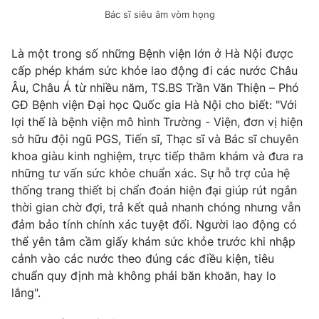
Bác sĩ siêu âm vòm họng
Là một trong số những Bệnh viện lớn ở Hà Nội được
cấp phép khám sức khỏe lao động đi các nước Châu
Âu, Châu Á từ nhiều năm, TS.BS Trần Văn Thiện – Phó
GĐ Bệnh viện Đại học Quốc gia Hà Nội cho biết: "Với
lợi thế là bệnh viện mô hình Trường - Viện, đơn vị hiện
sở hữu đội ngũ PGS, Tiến sĩ, Thạc sĩ và Bác sĩ chuyên
khoa giàu kinh nghiệm, trực tiếp thăm khám và đưa ra
những tư vấn sức khỏe chuẩn xác. Sự hỗ trợ của hệ
thống trang thiết bị chẩn đoán hiện đại giúp rút ngắn
thời gian chờ đợi, trả kết quả nhanh chóng nhưng vẫn
đảm bảo tính chính xác tuyệt đối. Người lao động có
thể yên tâm cầm giấy khám sức khỏe trước khi nhập
cảnh vào các nước theo đúng các điều kiện, tiêu
chuẩn quy định mà không phải băn khoăn, hay lo
lắng".