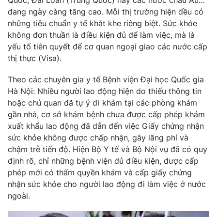
Quốc, Đài Loan (Trung Quốc) hay các nước châu Âu…
Phim VTV
Giải trí
đang ngày càng tăng cao. Mỗi thị trường hiện đều có
Hậu trường
những tiêu chuẩn y tế khắt khe riêng biệt. Sức khỏe
Điện ảnh
không đơn thuần là điều kiện đủ để làm việc, mà là
Đời sống
Nhân vật
yếu tố tiên quyết để cơ quan ngoại giao các nước cấp
Âm nhạc
thị thực (Visa).
Du lịch
Khán giả
Giáo dục
Sao
Làm đẹp
Theo các chuyên gia y tế Bệnh viện Đại học Quốc gia
Giải sao mai
Tuyển sinh
Hà Nội: Nhiều người lao động hiện do thiếu thông tin
Công nghệ
Chất lượng cuộc sống
hoặc chủ quan đã tự ý đi khám tại các phòng khám
Học trực tuyến
gần nhà, cơ sở khám bệnh chưa được cấp phép khám
Hitech Công nghệ tương lai
Giao lưu trực tuyến
xuất khẩu lao động đã dẫn đến việc Giấy chứng nhận
Sản phẩm
sức khỏe không được chấp nhận, gây lãng phí và
chậm trễ tiến độ. Hiện Bộ Y tế và Bộ Nội vụ đã có quy
Lịch phát sóng
Thị trường
định rõ, chỉ những bệnh viện đủ điều kiện, được cấp
phép mới có thẩm quyền khám và cấp giấy chứng
Tư vấn
nhận sức khỏe cho người lao động đi làm việc ở nước
Chuyên mục khác
ngoài.
Emagazine
Podcast