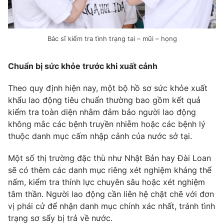
Ðiện thoại Thời báo VTV:
024.66 897 897
Email:
toasoan@vtv.vn
Liên hệ quảng cáo:
024-7300.7108
Bác sĩ kiểm tra tình trạng tai – mũi – họng
Chuẩn bị sức khỏe trước khi xuất cảnh
Theo quy định hiện nay, một bộ hồ sơ sức khỏe xuất
khẩu lao động tiêu chuẩn thường bao gồm kết quả
kiểm tra toàn diện nhằm đảm bảo người lao động
không mắc các bệnh truyền nhiễm hoặc các bệnh lý
thuộc danh mục cấm nhập cảnh của nước sở tại.
Một số thị trường đặc thù như Nhật Bản hay Đài Loan
sẽ có thêm các danh mục riêng xét nghiệm kháng thể
® Cấm sao chép dưới mọi hình thức nếu không có sự chấp
nấm, kiểm tra thính lực chuyên sâu hoặc xét nghiệm
thuận bằng văn bản. Ghi rõ nguồn VTV.vn khi phát hành lại
tâm thần. Người lao động cần liên hệ chặt chẽ với đơn
thông tin từ website này.
vị phái cử để nhận danh mục chính xác nhất, tránh tình
trạng sơ sẩy bị trả về nước.