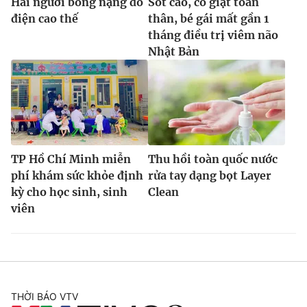
Hai người bỏng nặng do
Sốt cao, co giật toàn
điện cao thế
thân, bé gái mất gần 1
tháng điều trị viêm não
Nhật Bản
TP Hồ Chí Minh miễn
Thu hồi toàn quốc nước
phí khám sức khỏe định
rửa tay dạng bọt Layer
kỳ cho học sinh, sinh
Clean
viên
THỜI BÁO VTV