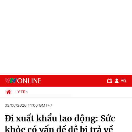
Y TẾ
Chính trị
03/06/2026 14:00 GMT+7
Xã hội
Đi xuất khẩu lao động: Sức
Pháp luật
Chuyên mục
Kinh tế
khỏe có vấn đề dễ bị trả về
Thể thao