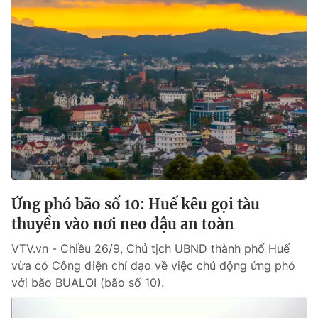
Ứng phó bão số 10: Huế kêu gọi tàu
thuyền vào nơi neo đậu an toàn
VTV.vn - Chiều 26/9, Chủ tịch UBND thành phố Huế
vừa có Công điện chỉ đạo về việc chủ động ứng phó
với bão BUALOI (bão số 10).