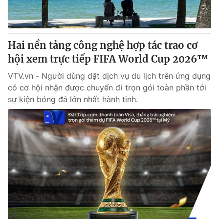
® Cấm sao chép dưới mọi hình thức nếu không có sự chấp
thuận bằng văn bản. Ghi rõ nguồn VTV.vn khi phát hành lại
Hai nền tảng công nghệ hợp tác trao cơ
thông tin từ website này.
hội xem trực tiếp FIFA World Cup 2026™
VTV.vn - Người dùng đặt dịch vụ du lịch trên ứng dụng
có cơ hội nhận được chuyến đi trọn gói toàn phần tới
sự kiện bóng đá lớn nhất hành tinh.