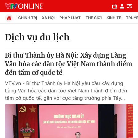
CHÍNH TRỊ
XÃ HỘI
PHÁP LUẬT
THẾ GIỚI
KINH TẾ
TRUYỀ
Dịch vụ du lịch
Chuyên mục
Bí thư Thành ủy Hà Nội: Xây dựng Làng
Chính trị
Văn hóa các dân tộc Việt Nam thành điểm
đến tầm cỡ quốc tế
Xã hội
VTV.vn - Bí thư Thành ủy Hà Nội yêu cầu xây dựng
Làng Văn hóa các dân tộc Việt Nam thành điểm đến
Pháp luật
tầm cỡ quốc tế, gắn với cực tăng trưởng phía Tây...
Y tế
Thế giới