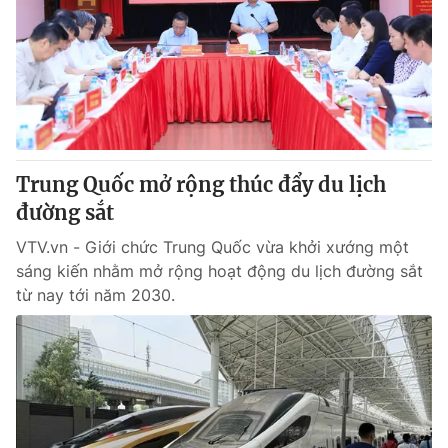
Tin tức
Kinh tế
Thế giới đó đây
Tài chính
Dữ liệu và đời sống
Câu chuyện quốc tế
Thị trường
Truyền hình
Góc doanh nghiệp
Trung Quốc mở rộng thúc đẩy du lịch
Phim VTV
đường sắt
Giải trí
Hậu trường
VTV.vn - Giới chức Trung Quốc vừa khởi xướng một
Điện ảnh
sáng kiến nhằm mở rộng hoạt động du lịch đường sắt
Đời sống
Nhân vật
từ nay tới năm 2030.
Âm nhạc
Du lịch
Khán giả
Giáo dục
Sao
Làm đẹp
Giải sao mai
Tuyển sinh
Công nghệ
Chất lượng cuộc sống
Học trực tuyến
Hitech Công nghệ tương lai