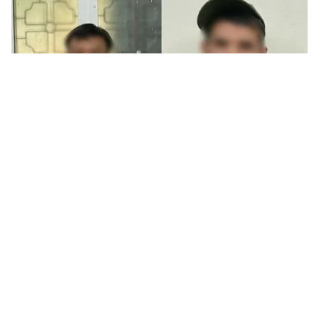
Tin mới
Video
Live
Emagazine
Trang chủ
Cẩn trọng với "ưu đãi sốc" khi đặt dịch
vụ du lịch trực tuyến
VTV.vn - Ủy ban Cạnh tranh Quốc gia cảnh báo người
dân cẩn trọng với tour giá rẻ, combo nghỉ dưỡng “ưu
đãi sốc” trên mạng xã hội do nhiều vụ lừa đảo du...