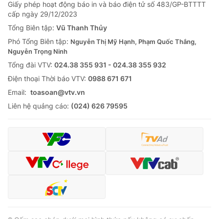
Giao lưu trực tuyến
Giấy phép hoạt động báo in và báo điện tử số 483/GP-BTTTT
Sản phẩm
cấp ngày 29/12/2023
Lịch phát sóng
Tổng Biên tập:
Vũ Thanh Thủy
Thị trường
Phó Tổng Biên tập:
Nguyễn Thị Mỹ Hạnh, Phạm Quốc Thắng,
Tư vấn
Nguyễn Trọng Ninh
Chuyên mục khác
Tổng đài VTV:
024.38 355 931 - 024.38 355 932
Ðiện thoại Thời báo VTV:
0988 671 671
Emagazine
Podcast
Email:
toasoan@vtv.vn
Liên hệ quảng cáo:
(024) 626 79595
Photo
Infographic
Video
Shorts video
VTV Money
VTV Thể thao
VTV Sức khoẻ
Bất động sản