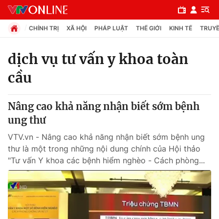
CHÍNH TRỊ
XÃ HỘI
PHÁP LUẬT
THẾ GIỚI
KINH TẾ
TRUYỀ
dịch vụ tư vấn y khoa toàn
cầu
Chuyên mục
Chính trị
Nâng cao khả năng nhận biết sớm bệnh
ung thư
Xã hội
VTV.vn - Nâng cao khả năng nhận biết sớm bệnh ung
thư là một trong những nội dung chính của Hội thảo
Pháp luật
"Tư vấn Y khoa các bệnh hiểm nghèo - Cách phòng...
Y tế
Thế giới