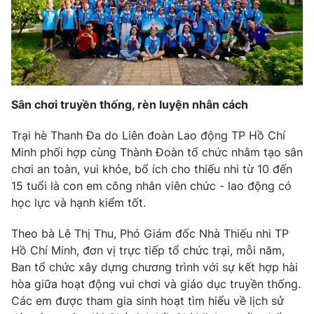
Phim VTV
Giải trí
Hậu trường
Điện ảnh
Đời sống
Nhân vật
Âm nhạc
Du lịch
Khán giả
Giáo dục
Sao
Sân chơi truyền thống, rèn luyện nhân cách
Làm đẹp
Giải sao mai
Tuyển sinh
Trại hè Thanh Đa do Liên đoàn Lao động TP Hồ Chí
Công nghệ
Chất lượng cuộc sống
Minh phối hợp cùng Thành Đoàn tổ chức nhằm tạo sân
Học trực tuyến
Hitech Công nghệ tương lai
chơi an toàn, vui khỏe, bổ ích cho thiếu nhi từ 10 đến
Giao lưu trực tuyến
15 tuổi là con em công nhân viên chức - lao động có
Sản phẩm
học lực và hạnh kiểm tốt.
Lịch phát sóng
Thị trường
Theo bà Lê Thị Thu, Phó Giám đốc Nhà Thiếu nhi TP
Hồ Chí Minh, đơn vị trực tiếp tổ chức trại, mỗi năm,
Tư vấn
Ban tổ chức xây dựng chương trình với sự kết hợp hài
Chuyên mục khác
hòa giữa hoạt động vui chơi và giáo dục truyền thống.
Emagazine
Podcast
Các em được tham gia sinh hoạt tìm hiểu về lịch sử