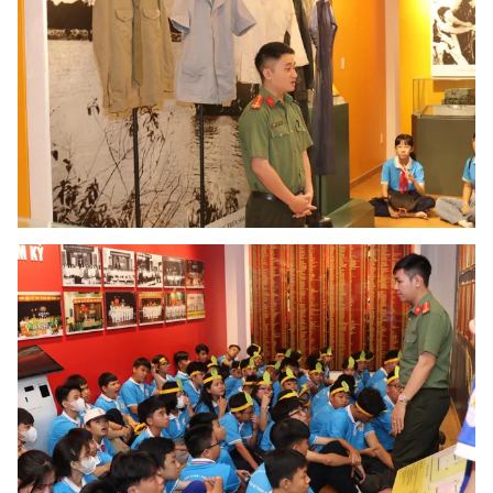
THỜI BÁO VTV
Theo dõi báo trên
Cơ quan chủ quản:
Đài Truyền hình Việt Nam
Cơ quan báo chí:
Thời báo VTV
Giấy phép hoạt động báo in và báo điện tử số 483/GP-BTTTT
cấp ngày 29/12/2023
Tổng Biên tập:
Vũ Thanh Thủy
Phó Tổng Biên tập:
Nguyễn Thị Mỹ Hạnh, Phạm Quốc Thắng,
Nguyễn Trọng Ninh
Tổng đài VTV:
024.38 355 931 - 024.38 355 932
Ðiện thoại Thời báo VTV:
024.66 897 897