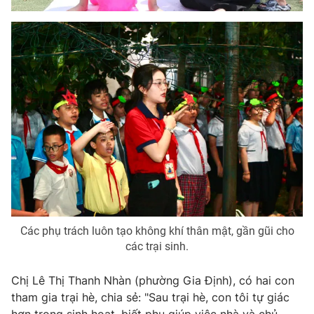
Các phụ trách luôn tạo không khí thân mật, gần gũi cho
các trại sinh.
Chị Lê Thị Thanh Nhàn (phường Gia Định), có hai con
tham gia trại hè, chia sẻ: "Sau trại hè, con tôi tự giác
hơn trong sinh hoạt, biết phụ giúp việc nhà và chủ