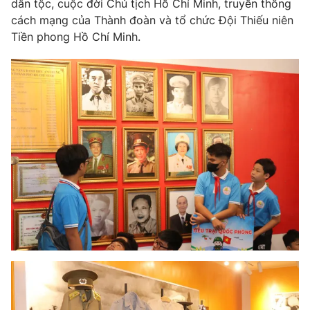
dân tộc, cuộc đời Chủ tịch Hồ Chí Minh, truyền thống
cách mạng của Thành đoàn và tổ chức Đội Thiếu niên
Photo
Infographic
Tiền phong Hồ Chí Minh.
Video
Shorts video
VTV Money
VTV Thể thao
VTV Sức khoẻ
Bất động sản
Thị trường 24h
Tấm lòng Việt
VTV4
Vươn mình bằng AI
VTV9
VTV8
Liên hệ tòa soạn
English