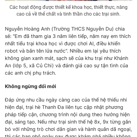
Các hoạt động được thiết kế khoa học, thiết thực, nâng
cao cả về thể chất và tinh thần cho các trại sinh.
Nguyễn Hoàng Anh (Trường THCS Nguyễn Du) chia
sẻ: "Em đã tham gia 3 năm liên tiếp, năm nay em thích
nhất tiểu trại khoa học vì được chơi AI, điều khiển
robot và bắn tên lửa nước". Nhiều em lại yêu thích
không gian xanh mát, sạch sẽ của khu trại như Khánh
An (lớp 5, xã Củ Chi) và đánh giá cao sự tận tình của
các anh chị phụ trách.
Không ngừng đổi mới
Đáp ứng nhu cầu ngày càng cao của thế hệ thiếu nhi
hiện đại, trại hè Thanh Đa liên tục cập nhật phương
pháp tiếp cận, chương trình nội dung theo hướng hiện
đại, sáng tạo. Nếu như trại sinh thế hệ 8x, 9x từng gắn
bó với những trò chơi dân gian và hành quân dã ngoại,
thì các bạn nhỏ ngày nay được khám phá nhiều không