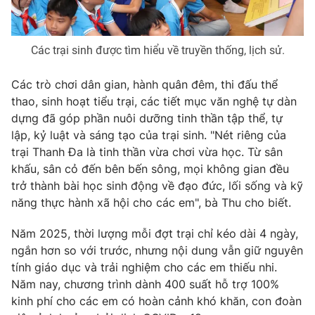
Email:
toasoan@vtv.vn
Liên hệ quảng cáo:
024-7300.7108
Các trại sinh được tìm hiểu về truyền thống, lịch sử.
Các trò chơi dân gian, hành quân đêm, thi đấu thể
thao, sinh hoạt tiểu trại, các tiết mục văn nghệ tự dàn
dựng đã góp phần nuôi dưỡng tinh thần tập thể, tự
lập, kỷ luật và sáng tạo của trại sinh. "Nét riêng của
trại Thanh Đa là tinh thần vừa chơi vừa học. Từ sân
khấu, sân cỏ đến bên bến sông, mọi không gian đều
trở thành bài học sinh động về đạo đức, lối sống và kỹ
năng thực hành xã hội cho các em", bà Thu cho biết.
® Cấm sao chép dưới mọi hình thức nếu không có sự chấp
Năm 2025, thời lượng mỗi đợt trại chỉ kéo dài 4 ngày,
thuận bằng văn bản. Ghi rõ nguồn VTV.vn khi phát hành lại
thông tin từ website này.
ngắn hơn so với trước, nhưng nội dung vẫn giữ nguyên
tính giáo dục và trải nghiệm cho các em thiếu nhi.
Năm nay, chương trình dành 400 suất hỗ trợ 100%
kinh phí cho các em có hoàn cảnh khó khăn, con đoàn