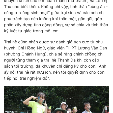
khuyến khích các em hoàn thành thử thách", Bà Lê Thị
Thu cho biết thêm. Không chỉ vậy, tinh thần "cùng ăn -
cùng ở -cùng sinh hoạt" giữa trại sinh và các anh chị
phụ trách tạo nên không khí thân mật, gần gũi, góp
phần xây dựng tính cộng đồng, sự sẻ chia và tinh thần
kỷ luật tự giác trong mỗi em.
Trại hè cũng nhận được sự đánh giá tích cực từ phụ
huynh. Chị Hồng Ngữ, giáo viên THPT Lương Văn Can
(phường Chánh Hưng), chia sẻ rằng chính chồng chị,
người từng tham gia trại hè Thanh Đa khi còn cắp
sách tới trường, đã khuyên chị đăng ký cho con: "Anh
ấy nói trại hè rất hữu ích, nên tôi quyết định cho con
tiếp nối trải nghiệm đó".