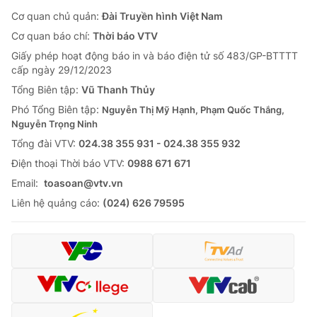
Cơ quan chủ quản:
Đài Truyền hình Việt Nam
Cơ quan báo chí:
Thời báo VTV
Giấy phép hoạt động báo in và báo điện tử số 483/GP-BTTTT
cấp ngày 29/12/2023
Tổng Biên tập:
Vũ Thanh Thủy
Phó Tổng Biên tập:
Nguyễn Thị Mỹ Hạnh, Phạm Quốc Thắng,
Nguyễn Trọng Ninh
Tổng đài VTV:
024.38 355 931 - 024.38 355 932
Ðiện thoại Thời báo VTV:
0988 671 671
Email:
toasoan@vtv.vn
Liên hệ quảng cáo:
(024) 626 79595