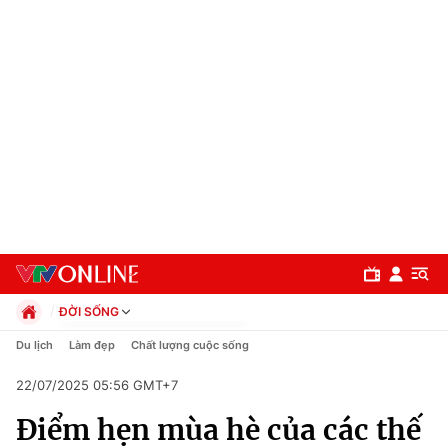
ĐỜI SỐNG
Chính trị
Du lịch
Làm đẹp
Chất lượng cuộc sống
Xã hội
22/07/2025 05:56 GMT+7
Pháp luật
Chuyên mục
Kinh tế
Điểm hẹn mùa hè của các thế
Thể thao