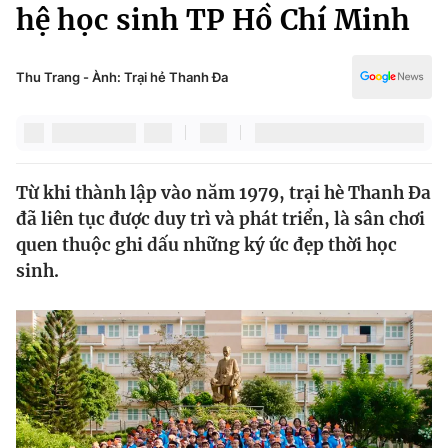
Chính trị
hệ học sinh TP Hồ Chí Minh
Truyền hình
Văn hóa - Giải trí
Xã hội
Y tế
Thu Trang - Ành: Trại hẻ Thanh Đa
Đời sống
Pháp luật
Công nghệ
Giáo dục
Y tế
Từ khi thành lập vào năm 1979, trại hè Thanh Đa
đã liên tục được duy trì và phát triển, là sân chơi
Thế giới
quen thuộc ghi dấu những ký ức đẹp thời học
sinh.
Tin tức
Kinh tế
Thế giới đó đây
Tài chính
Dữ liệu và đời sống
Câu chuyện quốc tế
Thị trường
Truyền hình
Góc doanh nghiệp