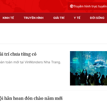
Truyền hình trực tuyến
KINH TẾ
TRUYỀN HÌNH
GIẢI TRÍ
Y TẾ
ĐỜI SỐNG
Pháp luật
Y tế
Truyền hình
Multimedia
i trí chưa từng có
Phim VTV
Video
hoàn toàn mới tại VinWonders Nha Trang.
Hậu trường
Shorts video
Nhân vật
Podcast
Khán giả
EMagazine
Giải sao mai
Photo
Nội hân hoan đón chào năm mới
Infographic