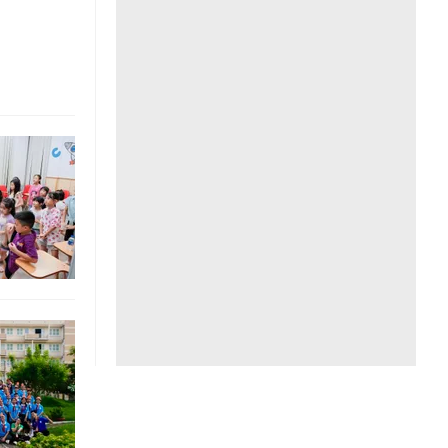
Liên hệ toà soạn
hệ tương lai