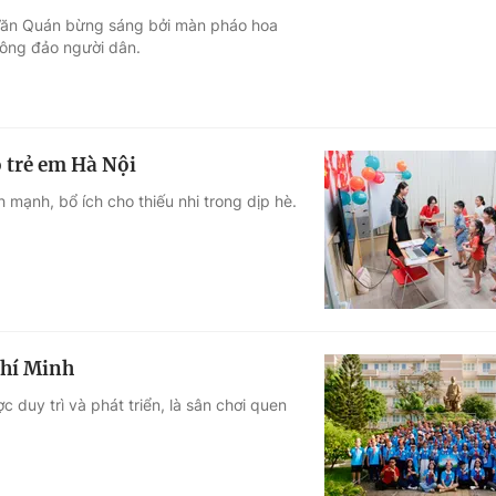
 Văn Quán bừng sáng bởi màn pháo hoa
Góc ảnh
đông đảo người dân.
Giáo dục
Công nghệ
Tuyển sinh
Hitech Công ng
 trẻ em Hà Nội
Học trực tuyến
Sản phẩm
h mạnh, bổ ích cho thiếu nhi trong dịp hè.
g
Thị trường
Tư vấn
Chí Minh
 duy trì và phát triển, là sân chơi quen