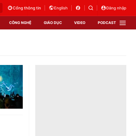
Cổng thông tin
English
Đăng nhập
CÔNG NGHỆ
GIÁO DỤC
VIDEO
PODCAST
VTV Money
VTV Thể thao
VTV Sức khoẻ
Bất động sản
Thị trường 24h
Tấm lòng Việt
Vươn mình bằng AI
VTV4
VTV8
VTV9
Lịch phát sóng
Giao lưu trực tuyến
Sự kiện