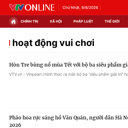
Chủ Nhật, 9/8/2026
CHÍNH TRỊ
XÃ HỘI
PHÁP LUẬT
THẾ GIỚI
Chính trị
Xã hội
hoạt động vui chơi
Thế giới
Kinh tế
Hòn Tre bùng nổ mùa Tết với bộ ba siêu phẩm giả
Tin tức
Tài chính
VTV.vn - Vinpearl chính thức ra mắt bộ ba “siêu phẩm giải trí” 
Thế giới đó đây
Thị trường
Câu chuyện quốc tế
Góc doanh nghiệp
Dữ liệu và đời sống
Pháo hoa rực sáng hồ Văn Quán, người dân Hà 
2026