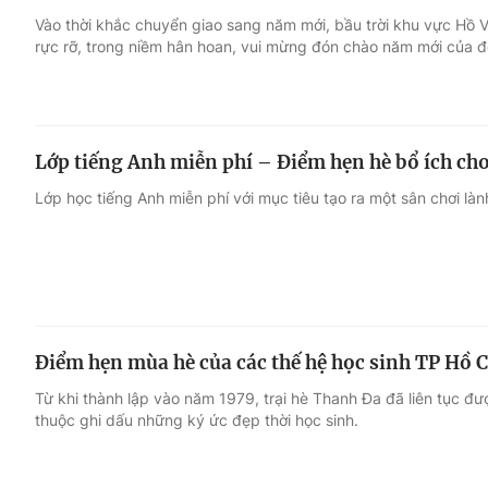
Vào thời khắc chuyển giao sang năm mới, bầu trời khu vực Hồ
rực rỡ, trong niềm hân hoan, vui mừng đón chào năm mới của 
Giải trí
Đời sống
Điện ảnh
Du lịch
Lớp tiếng Anh miễn phí – Điểm hẹn hè bổ ích cho
Âm nhạc
Làm đẹp
Lớp học tiếng Anh miễn phí với mục tiêu tạo ra một sân chơi làn
Sao
Chất lượng cuộc sốn
Điểm hẹn mùa hè của các thế hệ học sinh TP Hồ 
Từ khi thành lập vào năm 1979, trại hè Thanh Đa đã liên tục được
thuộc ghi dấu những ký ức đẹp thời học sinh.