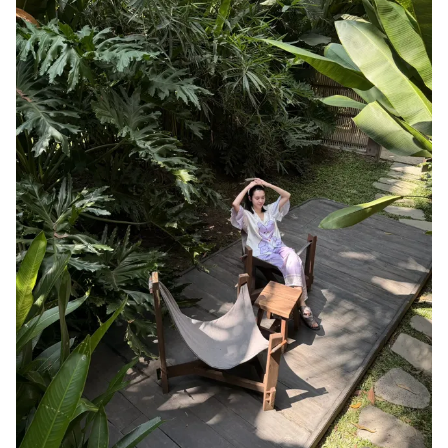
THỜI BÁO VTV
Theo dõi báo trên
Cơ quan chủ quản:
Đài Truyền hình Việt Nam
Cơ quan báo chí:
Thời báo VTV
Giấy phép hoạt động báo in và báo điện tử số 483/GP-BTTTT
cấp ngày 29/12/2023
Tổng Biên tập:
Vũ Thanh Thủy
Phó Tổng Biên tập:
Nguyễn Thị Mỹ Hạnh, Phạm Quốc Thắng,
Nguyễn Trọng Ninh
Tổng đài VTV:
024.38 355 931 - 024.38 355 932