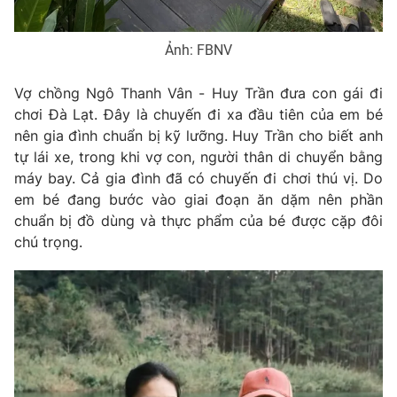
Ðiện thoại Thời báo VTV:
024.66 897 897
Email:
toasoan@vtv.vn
Ảnh: FBNV
Liên hệ quảng cáo:
024-7300.7108
Vợ chồng Ngô Thanh Vân - Huy Trần đưa con gái đi
chơi Đà Lạt. Đây là chuyến đi xa đầu tiên của em bé
nên gia đình chuẩn bị kỹ lưỡng. Huy Trần cho biết anh
tự lái xe, trong khi vợ con, người thân di chuyển bằng
máy bay. Cả gia đình đã có chuyến đi chơi thú vị. Do
em bé đang bước vào giai đoạn ăn dặm nên phần
chuẩn bị đồ dùng và thực phẩm của bé được cặp đôi
chú trọng.
® Cấm sao chép dưới mọi hình thức nếu không có sự chấp
thuận bằng văn bản. Ghi rõ nguồn VTV.vn khi phát hành lại
thông tin từ website này.