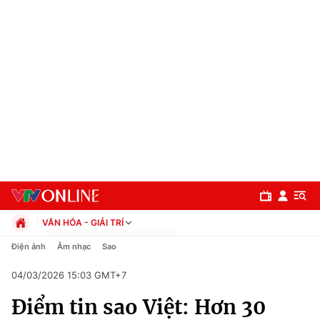
VĂN HÓA - GIẢI TRÍ
Chính trị
Điện ảnh
Âm nhạc
Sao
Xã hội
04/03/2026 15:03 GMT+7
Pháp luật
Chuyên mục
Kinh tế
Điểm tin sao Việt: Hơn 30
Thể thao