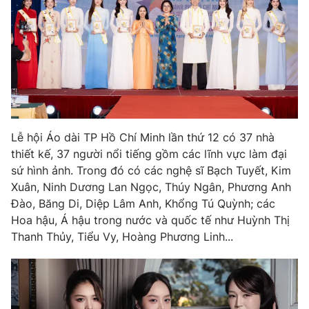
Phim VTV
Giải trí
Hậu trường
Điện ảnh
Đời sống
Nhân vật
Âm nhạc
Du lịch
Khán giả
Giáo dục
Sao
Làm đẹp
Giải sao mai
Tuyển sinh
Công nghệ
Lễ hội Áo dài TP Hồ Chí Minh lần thứ 12 có 37 nhà
Chất lượng cuộc sống
Học trực tuyến
thiết kế, 37 người nổi tiếng gồm các lĩnh vực làm đại
Hitech Công nghệ tương lai
sứ hình ảnh. Trong đó có các nghệ sĩ Bạch Tuyết, Kim
Giao lưu trực tuyến
Xuân, Ninh Dương Lan Ngọc, Thúy Ngân, Phương Anh
Sản phẩm
Đào, Băng Di, Diệp Lâm Anh, Khổng Tú Quỳnh; các
Lịch phát sóng
Thị trường
Hoa hậu, Á hậu trong nước và quốc tế như Huỳnh Thị
Thanh Thủy, Tiểu Vy, Hoàng Phương Linh...
Tư vấn
Chuyên mục khác
Emagazine
Podcast