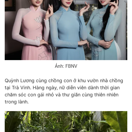
Photo
Infographic
Video
Shorts video
VTV Money
VTV Thể thao
VTV Sức khoẻ
Bất động sản
Ảnh: FBNV
Thị trường 24h
Tấm lòng Việt
Quỳnh Lương cùng chồng con ở khu vườn nhà chồng
tại Trà Vinh. Hàng ngày, nữ diễn viên dành thời gian
chăm sóc con gái nhỏ và thư giãn cùng thiên nhiên
VTV4
Vươn mình bằng AI
trong lành.
VTV9
VTV8
Liên hệ tòa soạn
English