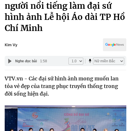
Chính trị
người nổi tiếng làm đại sứ
Truyền hình
hình ảnh Lễ hội Áo dài TP Hồ
Văn hóa - Giải trí
Xã hội
Y tế
Chí Minh
Đời sống
Pháp luật
Công nghệ
Giáo dục
Kim Vy
Y tế
Nghe đọc bài
1:58
Thế giới
VTV.vn - Các đại sứ hình ảnh mong muốn lan
Tin tức
tỏa vẻ đẹp của trang phục truyền thống trong
Kinh tế
Thế giới đó đây
đời sống hiện đại.
Tài chính
Dữ liệu và đời sống
Câu chuyện quốc tế
Thị trường
Truyền hình
Góc doanh nghiệp