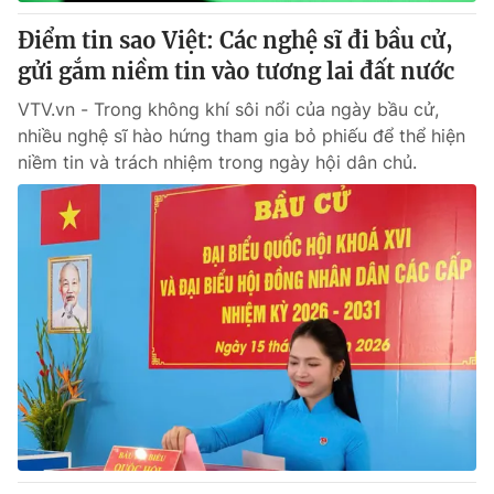
Điểm tin sao Việt: Các nghệ sĩ đi bầu cử,
® Cấm sao chép dưới mọi hình thức nếu không có sự chấp
gửi gắm niềm tin vào tương lai đất nước
thuận bằng văn bản. Ghi rõ nguồn VTV.vn khi phát hành lại
thông tin từ website này.
VTV.vn - Trong không khí sôi nổi của ngày bầu cử,
nhiều nghệ sĩ hào hứng tham gia bỏ phiếu để thể hiện
niềm tin và trách nhiệm trong ngày hội dân chủ.