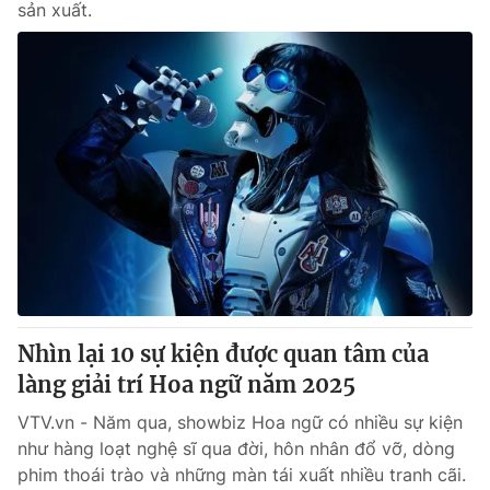
sản xuất.
Nhìn lại 10 sự kiện được quan tâm của
làng giải trí Hoa ngữ năm 2025
VTV.vn - Năm qua, showbiz Hoa ngữ có nhiều sự kiện
như hàng loạt nghệ sĩ qua đời, hôn nhân đổ vỡ, dòng
phim thoái trào và những màn tái xuất nhiều tranh cãi.