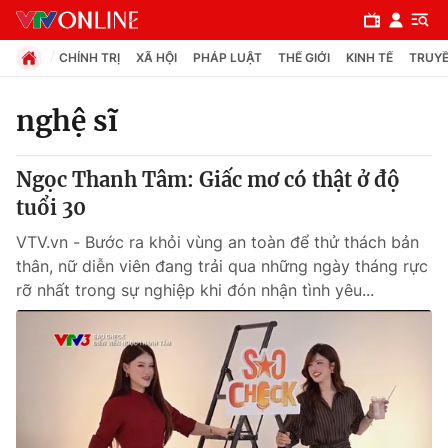
CHÍNH TRỊ
XÃ HỘI
PHÁP LUẬT
THẾ GIỚI
KINH TẾ
TRUYỀ
nghệ sĩ
Chuyên mục
Ngọc Thanh Tâm: Giấc mơ có thật ở độ
Chính trị
tuổi 30
VTV.vn - Bước ra khỏi vùng an toàn để thử thách bản
Xã hội
thân, nữ diễn viên đang trải qua những ngày tháng rực
rỡ nhất trong sự nghiệp khi đón nhận tình yêu...
Pháp luật
Y tế
Thế giới