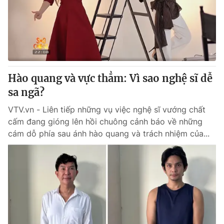
Tin tức
Kinh tế
Thế giới đó đây
Tài chính
Dữ liệu và đời sống
Câu chuyện quốc tế
Thị trường
Hào quang và vực thẳm: Vì sao nghệ sĩ dễ
Truyền hình
Góc doanh nghiệp
sa ngã?
Phim VTV
Giải trí
VTV.vn - Liên tiếp những vụ việc nghệ sĩ vướng chất
Hậu trường
cấm đang gióng lên hồi chuông cảnh báo về những
Điện ảnh
cám dỗ phía sau ánh hào quang và trách nhiệm của...
Đời sống
Nhân vật
Âm nhạc
Du lịch
Khán giả
Giáo dục
Sao
Làm đẹp
Giải sao mai
Tuyển sinh
Công nghệ
Chất lượng cuộc sống
Học trực tuyến
Hitech Công nghệ tương lai