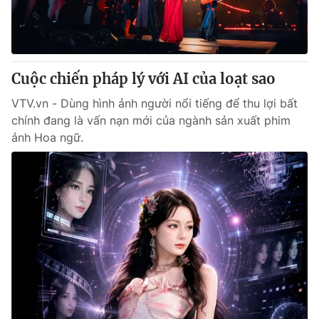
Thị trường 24h
Tấm lòng Việt
VTV4
Vươn mình bằng AI
Cuộc chiến pháp lý với AI của loạt sao
VTV9
VTV8
VTV.vn - Dùng hình ảnh người nổi tiếng để thu lợi bất
chính đang là vấn nạn mới của ngành sản xuất phim
Liên hệ tòa soạn
English
ảnh Hoa ngữ.
THỜI BÁO VTV
Theo dõi báo trên
Cơ quan chủ quản:
Đài Truyền hình Việt Nam
Cơ quan báo chí:
Thời báo VTV