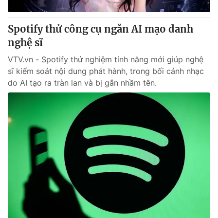
Giấy phép hoạt động báo in và báo điện tử số 483/GP-BTTTT
cấp ngày 29/12/2023
Spotify thử công cụ ngăn AI mạo danh
Tổng Biên tập:
Vũ Thanh Thủy
nghệ sĩ
Phó Tổng Biên tập:
Nguyễn Thị Mỹ Hạnh, Phạm Quốc Thắng,
Nguyễn Trọng Ninh
VTV.vn - Spotify thử nghiệm tính năng mới giúp nghệ
Tổng đài VTV:
024.38 355 931 - 024.38 355 932
sĩ kiểm soát nội dung phát hành, trong bối cảnh nhạc
Ðiện thoại Thời báo VTV:
024.66 897 897
do AI tạo ra tràn lan và bị gắn nhầm tên.
Email:
toasoan@vtv.vn
Liên hệ quảng cáo:
024-7300.7108