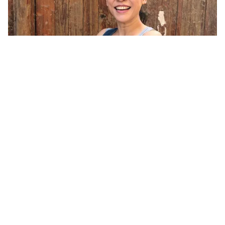
Tin mới
Video
Live
Emagazine
Trang chủ
Huy động nghệ nhân, nghệ sĩ, vận động
viên tham gia giáo dục trong nhà trường
VTV.vn - Đây là một trong những nội dung được nhấn
mạnh tại công văn hướng dẫn thực hiện nhiệm vụ giáo
dục phổ thông năm học 2025 - 2026 của Bộ GD&ĐT...