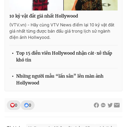
Photo
Infographic
10 kỷ vật đắt giá nhất Hollywood
(VTV.vn) - Hãy cùng VTV News điểm lại 10 kỷ vật đắt
Video
Shorts video
giá nhất từng được bán đấu giá trong lịch sử ngành
điện ảnh Hollwyood.
VTV Money
VTV Thể thao
Top 15 diễn viên Hollywood nhận cát-xê thấp
VTV Sức khoẻ
Bất động sản
khó tin
Thị trường 24h
Tấm lòng Việt
Những người mẫu “lấn sân” lên màn ảnh
Hollywood
VTV4
Vươn mình bằng AI
0
0
VTV9
VTV8
Liên hệ tòa soạn
English