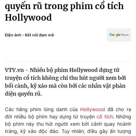
Chính trị
quyến rũ trong phim cổ tích
Truyền hình
Hollywood
Văn hóa - Giải trí
Xã hội
Y tế
Đời sống
Điện ảnh - Kết nối đam mê
Pháp luật
Công nghệ
Giáo dục
Y tế
VTV.vn - Nhiều bộ phim Hollywood dựng từ
Thế giới
truyện cổ tích không chỉ thu hút người xem bởi
Tin tức
bối cảnh, kỹ xảo mà còn bởi các nhân vật phản
Kinh tế
diện quyến rũ.
Thế giới đó đây
Tài chính
Dữ liệu và đời sống
Câu chuyện quốc tế
Các hãng phim lừng danh của
Hollywood
đã cho ra
Thị trường
đời nhiều bộ phim hay dựng từ truyện
cổ tích
. Những
bộ phim này thu hút người xem bởi cảnh quay hoành
Truyền hình
Góc doanh nghiệp
tráng, kỹ xảo độc đáo. Tuy nhiên, điều gây ấn tượng