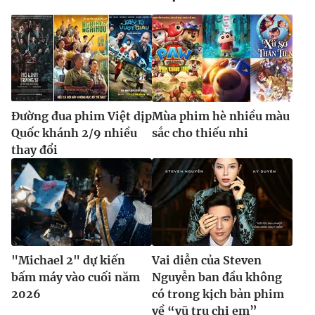
Ðiện thoại Thời báo VTV:
024.66 897 897
Email:
toasoan@vtv.vn
Liên hệ quảng cáo:
024-7300.7108
Đường đua phim Việt dịp
Mùa phim hè nhiều màu
Quốc khánh 2/9 nhiều
sắc cho thiếu nhi
thay đổi
® Cấm sao chép dưới mọi hình thức nếu không có sự chấp
"Michael 2" dự kiến
Vai diễn của Steven
thuận bằng văn bản. Ghi rõ nguồn VTV.vn khi phát hành lại
thông tin từ website này.
bấm máy vào cuối năm
Nguyễn ban đầu không
2026
có trong kịch bản phim
về “vũ trụ chị em”