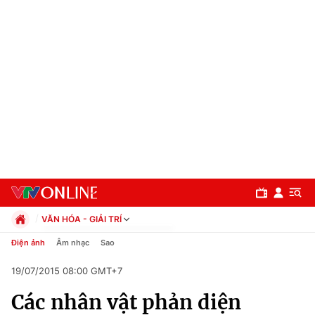
VĂN HÓA - GIẢI TRÍ
Chính trị
Điện ảnh
Âm nhạc
Sao
Xã hội
19/07/2015 08:00 GMT+7
Pháp luật
Chuyên mục
Kinh tế
Các nhân vật phản diện
Thể thao