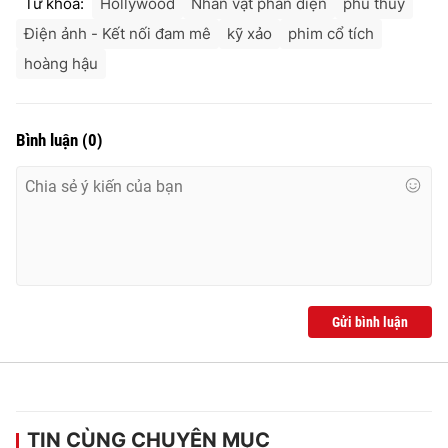
Từ khóa:
Hollywood
Nhân vật phản diện
phù thủy
Điện ảnh - Kết nối đam mê
kỹ xảo
phim cổ tích
hoàng hậu
THỜI BÁO VTV
Bình luận
(
0
)
Theo dõi báo trên
Cơ quan chủ quản:
Đài Truyền hình Việt Nam
Cơ quan báo chí:
Thời báo VTV
Giấy phép hoạt động báo in và báo điện tử số 483/GP-BTTTT
Gửi bình luận
cấp ngày 29/12/2023
Tổng Biên tập:
Vũ Thanh Thủy
Phó Tổng Biên tập:
Nguyễn Thị Mỹ Hạnh, Phạm Quốc Thắng,
Nguyễn Trọng Ninh
Tổng đài VTV:
024.38 355 931 - 024.38 355 932
TIN CÙNG CHUYÊN MỤC