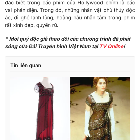
Phim VTV
đặc biệt trong các phim của Hollywood chính là các
Giải trí
vai phản diện. Trong đó, những nhân vật phù thủy độc
Hậu trường
ác, dì ghẻ lạnh lùng, hoàng hậu nhẫn tâm trong phim
Điện ảnh
Đời sống
rất xinh đẹp, quyến rũ.
Nhân vật
Âm nhạc
Du lịch
* Mời quý độc giả theo dõi các chương trình đã phát
Khán giả
Giáo dục
Sao
sóng của Đài Truyền hình Việt Nam tại
TV Online
!
Làm đẹp
Giải sao mai
Tuyển sinh
Công nghệ
Chất lượng cuộc sống
Tin liên quan
Học trực tuyến
Hitech Công nghệ tương lai
Giao lưu trực tuyến
Sản phẩm
Lịch phát sóng
Thị trường
Tư vấn
Chuyên mục khác
Emagazine
Podcast