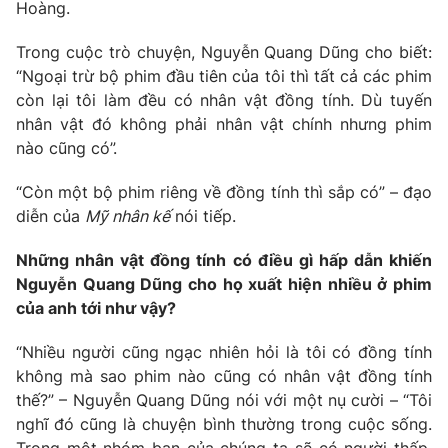
Phim VTV
Hoàng.
Giải trí
Hậu trường
Trong cuộc trò chuyện, Nguyễn Quang Dũng cho biết:
Điện ảnh
“Ngoại trừ bộ phim đầu tiên của tôi thì tất cả các phim
Đời sống
Nhân vật
còn lại tôi làm đều có nhân vật đồng tính. Dù tuyến
Âm nhạc
Du lịch
nhân vật đó không phải nhân vật chính nhưng phim
Khán giả
Giáo dục
Sao
nào cũng có”.
Làm đẹp
Giải sao mai
Tuyển sinh
“Còn một bộ phim riêng về đồng tính thì sắp có” – đạo
Công nghệ
Chất lượng cuộc sống
diễn của
Mỹ nhân kế
nói tiếp.
Học trực tuyến
Hitech Công nghệ tương lai
Giao lưu trực tuyến
Những nhân vật đồng tính có điều gì hấp dẫn khiến
Sản phẩm
Nguyễn Quang Dũng cho họ xuất hiện nhiều ở phim
của anh tới như vậy?
Lịch phát sóng
Thị trường
“Nhiều người cũng ngạc nhiên hỏi là tôi có đồng tính
Tư vấn
không mà sao phim nào cũng có nhân vật đồng tính
Chuyên mục khác
thế?” – Nguyễn Quang Dũng nói với một nụ cười – “Tôi
Emagazine
Podcast
nghĩ đó cũng là chuyện bình thường trong cuộc sống.