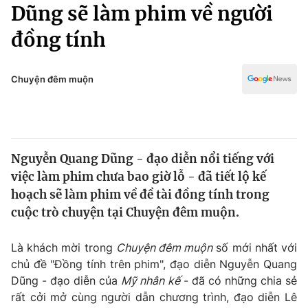
Chính trị
Dũng sẽ làm phim về người
Truyền hình
đồng tính
Văn hóa - Giải trí
Xã hội
Y tế
Đời sống
Chuyện đêm muộn
Pháp luật
Công nghệ
Giáo dục
Y tế
Nguyễn Quang Dũng - đạo diễn nổi tiếng với
Thế giới
việc làm phim chưa bao giờ lỗ - đã tiết lộ kế
Tin tức
hoạch sẽ làm phim về đề tài đồng tính trong
Kinh tế
cuộc trò chuyện tại Chuyện đêm muộn.
Thế giới đó đây
Tài chính
Dữ liệu và đời sống
Câu chuyện quốc tế
Là khách mời trong
Chuyện đêm muộn
số mới nhất với
Thị trường
chủ đề "Đồng tính trên phim", đạo diễn Nguyễn Quang
Dũng - đạo diễn của
Mỹ nhân kế
- đã có những chia sẻ
Truyền hình
Góc doanh nghiệp
rất cởi mở cùng người dẫn chương trình, đạo diễn Lê