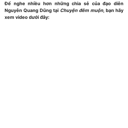
Ðiện thoại Thời báo VTV:
Để nghe nhiều hơn những chia sẻ của đạo diễn
024.66 897 897
Nguyễn Quang Dũng tại
Chuyện đêm muộn
, bạn hãy
Email:
toasoan@vtv.vn
xem video dưới đây:
Liên hệ quảng cáo:
024-7300.7108
® Cấm sao chép dưới mọi hình thức nếu không có sự chấp
thuận bằng văn bản. Ghi rõ nguồn VTV.vn khi phát hành lại
thông tin từ website này.