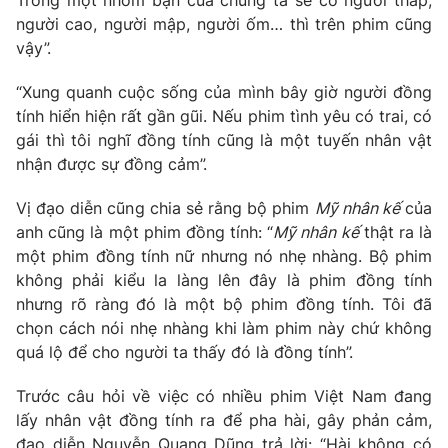
Trong một nhóm bạn của chúng ta sẽ có người thấp,
người cao, người mập, người ốm… thì trên phim cũng
Photo
Infographic
vậy”.
Video
Shorts video
“Xung quanh cuộc sống của mình bây giờ người đồng
tính hiển hiện rất gần gũi. Nếu phim tình yêu có trai, có
gái thì tôi nghĩ đồng tính cũng là một tuyến nhân vật
VTV Money
VTV Thể thao
nhận được sự đồng cảm”.
VTV Sức khoẻ
Bất động sản
Vị đạo diễn cũng chia sẻ rằng bộ phim
Mỹ nhân kế
của
anh cũng là một phim đồng tính: “
Mỹ nhân kế
thật ra là
một phim đồng tính nữ nhưng nó nhẹ nhàng. Bộ phim
Thị trường 24h
Tấm lòng Việt
không phải kiểu la làng lên đây là phim đồng tính
nhưng rõ ràng đó là một bộ phim đồng tính. Tôi đã
VTV4
Vươn mình bằng AI
chọn cách nói nhẹ nhàng khi làm phim này chứ không
quá lộ để cho người ta thấy đó là đồng tính”.
VTV9
VTV8
Trước câu hỏi về việc có nhiều phim Việt Nam đang
lấy nhân vật đồng tính ra để pha hài, gây phản cảm,
Liên hệ tòa soạn
English
đạo diễn Nguyễn Quang Dũng trả lời: “Hài không có