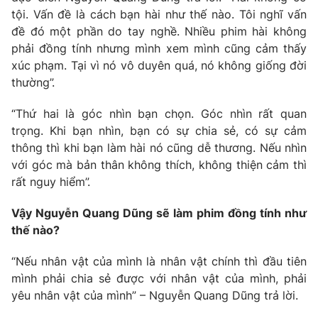
tội. Vấn đề là cách bạn hài như thế nào. Tôi nghĩ vấn
đề đó một phần do tay nghề. Nhiều phim hài không
phải đồng tính nhưng mình xem mình cũng cảm thấy
xúc phạm. Tại vì nó vô duyên quá, nó không giống đời
THỜI BÁO VTV
thường”.
“Thứ hai là góc nhìn bạn chọn. Góc nhìn rất quan
trọng. Khi bạn nhìn, bạn có sự chia sẻ, có sự cảm
Theo dõi báo trên
thông thì khi bạn làm hài nó cũng dễ thương. Nếu nhìn
với góc mà bản thân không thích, không thiện cảm thì
Cơ quan chủ quản:
Đài Truyền hình Việt Nam
rất nguy hiểm”.
Cơ quan báo chí:
Thời báo VTV
Vậy Nguyễn Quang Dũng sẽ làm phim đồng tính như
Giấy phép hoạt động báo in và báo điện tử số 483/GP-BTTTT
thế nào?
cấp ngày 29/12/2023
Tổng Biên tập:
Vũ Thanh Thủy
“Nếu nhân vật của mình là nhân vật chính thì đầu tiên
Phó Tổng Biên tập:
Nguyễn Thị Mỹ Hạnh, Phạm Quốc Thắng,
mình phải chia sẻ được với nhân vật của mình, phải
Nguyễn Trọng Ninh
yêu nhân vật của mình” – Nguyễn Quang Dũng trả lời.
Tổng đài VTV:
024.38 355 931 - 024.38 355 932