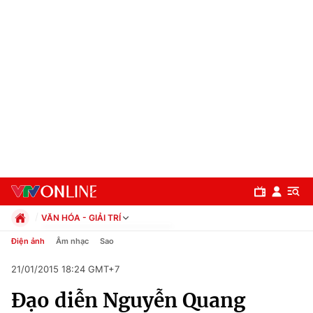
VĂN HÓA - GIẢI TRÍ
Chính trị
Điện ảnh
Âm nhạc
Sao
Xã hội
21/01/2015 18:24 GMT+7
Pháp luật
Chuyên mục
Kinh tế
Đạo diễn Nguyễn Quang
Thể thao