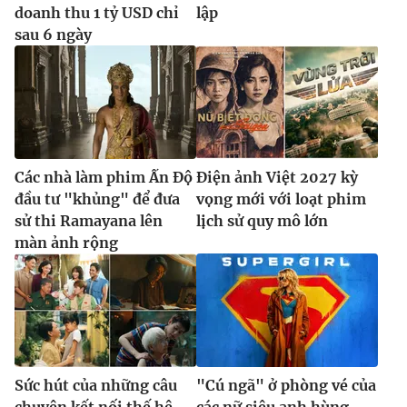
doanh thu 1 tỷ USD chỉ
lập
sau 6 ngày
Các nhà làm phim Ấn Độ
Điện ảnh Việt 2027 kỳ
đầu tư "khủng" để đưa
vọng mới với loạt phim
sử thi Ramayana lên
lịch sử quy mô lớn
màn ảnh rộng
Sức hút của những câu
"Cú ngã" ở phòng vé của
chuyện kết nối thế hệ
các nữ siêu anh hùng