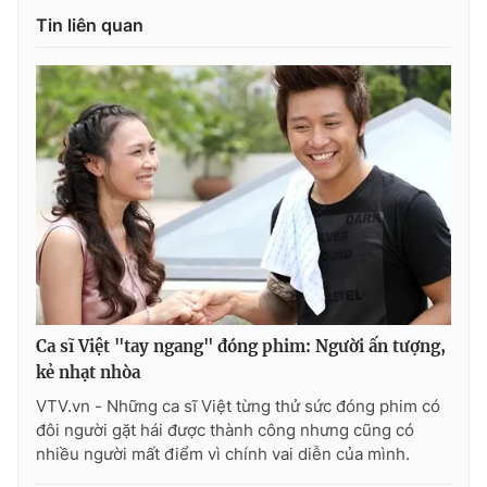
Tin liên quan
Photo
Infographic
Video
Shorts video
VTV Money
VTV Thể thao
VTV Sức khoẻ
Bất động sản
Thị trường 24h
Tấm lòng Việt
Ca sĩ Việt "tay ngang" đóng phim: Người ấn tượng,
VTV4
Vươn mình bằng AI
kẻ nhạt nhòa
VTV.vn - Những ca sĩ Việt từng thử sức đóng phim có
VTV9
VTV8
đôi người gặt hái được thành công nhưng cũng có
nhiều người mất điểm vì chính vai diễn của mình.
Liên hệ tòa soạn
English