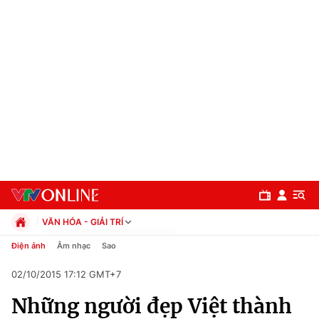
VĂN HÓA - GIẢI TRÍ
Chính trị
Điện ảnh
Âm nhạc
Sao
Xã hội
02/10/2015 17:12 GMT+7
Pháp luật
Chuyên mục
Kinh tế
Những người đẹp Việt thành
Thể thao