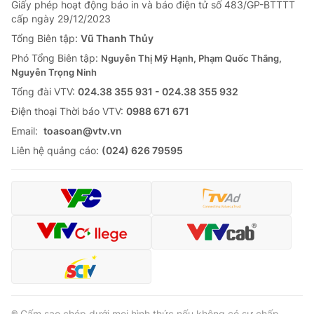
Giấy phép hoạt động báo in và báo điện tử số 483/GP-BTTTT
cấp ngày 29/12/2023
Tổng Biên tập:
Vũ Thanh Thủy
Phó Tổng Biên tập:
Nguyễn Thị Mỹ Hạnh, Phạm Quốc Thắng,
Nguyễn Trọng Ninh
Tổng đài VTV:
024.38 355 931 - 024.38 355 932
Ðiện thoại Thời báo VTV:
0988 671 671
Email:
toasoan@vtv.vn
Liên hệ quảng cáo:
(024) 626 79595
® Cấm sao chép dưới mọi hình thức nếu không có sự chấp