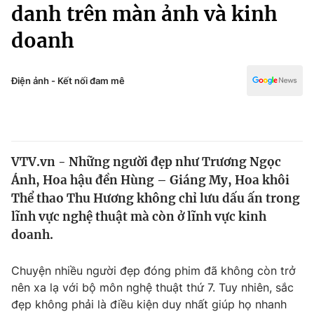
Chính trị
danh trên màn ảnh và kinh
Truyền hình
doanh
Văn hóa - Giải trí
Xã hội
Y tế
Đời sống
Điện ảnh - Kết nối đam mê
Pháp luật
Công nghệ
Giáo dục
Y tế
VTV.vn - Những người đẹp như Trương Ngọc
Thế giới
Ánh, Hoa hậu đền Hùng – Giáng My, Hoa khôi
Tin tức
Thể thao Thu Hương không chỉ lưu dấu ấn trong
Kinh tế
lĩnh vực nghệ thuật mà còn ở lĩnh vực kinh
Thế giới đó đây
doanh.
Tài chính
Dữ liệu và đời sống
Câu chuyện quốc tế
Thị trường
Chuyện nhiều người đẹp đóng phim đã không còn trở
nên xa lạ với bộ môn nghệ thuật thứ 7. Tuy nhiên, sắc
Truyền hình
Góc doanh nghiệp
đẹp không phải là điều kiện duy nhất giúp họ nhanh