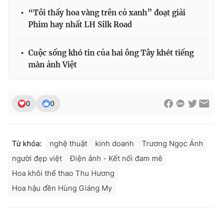
“Tôi thấy hoa vàng trên cỏ xanh” đoạt giải
Phim hay nhất LH Silk Road
THỜI BÁO VTV
Cuộc sống khó tin của hai ông Tây khét tiếng
màn ảnh Việt
Theo dõi báo trên
0
0
Cơ quan chủ quản:
Đài Truyền hình Việt Nam
Cơ quan báo chí:
Thời báo VTV
Từ khóa:
nghệ thuật
kinh doanh
Trương Ngọc Ánh
Giấy phép hoạt động báo in và báo điện tử số 483/GP-BTTTT
người đẹp việt
Điện ảnh - Kết nối đam mê
cấp ngày 29/12/2023
Hoa khôi thể thao Thu Hương
Tổng Biên tập:
Vũ Thanh Thủy
Hoa hậu đền Hùng Giáng My
Phó Tổng Biên tập:
Nguyễn Thị Mỹ Hạnh, Phạm Quốc Thắng,
Nguyễn Trọng Ninh
Tổng đài VTV:
024.38 355 931 - 024.38 355 932