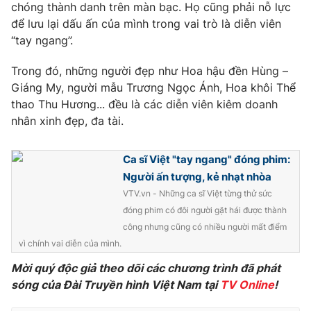
Phim VTV
chóng thành danh trên màn bạc. Họ cũng phải nỗ lực
Giải trí
để lưu lại dấu ấn của mình trong vai trò là diễn viên
Hậu trường
“tay ngang”.
Điện ảnh
Đời sống
Nhân vật
Trong đó, những người đẹp như Hoa hậu đền Hùng –
Âm nhạc
Du lịch
Khán giả
Giáng My, người mẫu Trương Ngọc Ánh, Hoa khôi Thể
Giáo dục
Sao
thao Thu Hương... đều là các diễn viên kiêm doanh
Làm đẹp
Giải sao mai
nhân xinh đẹp, đa tài.
Tuyển sinh
Công nghệ
Chất lượng cuộc sống
Học trực tuyến
Ca sĩ Việt "tay ngang" đóng phim:
Hitech Công nghệ tương lai
Giao lưu trực tuyến
Người ấn tượng, kẻ nhạt nhòa
Sản phẩm
VTV.vn - Những ca sĩ Việt từng thử sức
đóng phim có đôi người gặt hái được thành
Lịch phát sóng
Thị trường
công nhưng cũng có nhiều người mất điểm
vì chính vai diễn của mình.
Tư vấn
Chuyên mục khác
Mời quý độc giả theo dõi các chương trình đã phát
sóng của Đài Truyền hình Việt Nam tại
TV Online
!
Emagazine
Podcast