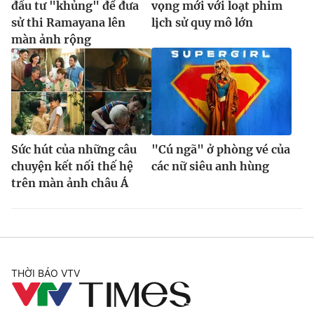
đầu tư "khủng" để đưa
vọng mới với loạt phim
sử thi Ramayana lên
lịch sử quy mô lớn
màn ảnh rộng
Sức hút của những câu
"Cú ngã" ở phòng vé của
chuyện kết nối thế hệ
các nữ siêu anh hùng
trên màn ảnh châu Á
THỜI BÁO VTV