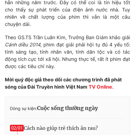
Phim VTV
hẳn những năm trước. Đây có thể coi là tín hiệu tốt
Giải trí
cho thấy sự phát triển của điện ảnh nước nhà. Tuy
Hậu trường
nhiên về chất lượng của phim thì vẫn là một câu
Điện ảnh
Đời sống
chuyện dài.
Nhân vật
Âm nhạc
Du lịch
Theo GS.TS Trần Luân Kim, Trưởng Ban Giám khảo giải
Khán giả
Giáo dục
Sao
Cánh diều 2014
, phim đạt giải phải hội tụ đủ 4 yếu tố:
Làm đẹp
Giải sao mai
tính sáng tạo, tính nhân văn, tính dân tộc và có tác
Tuyển sinh
Công nghệ
động tích cực tới xã hội. Nhưng thực tế, rất ít phim đạt
Chất lượng cuộc sống
Học trực tuyến
được các tiêu chí này.
Hitech Công nghệ tương lai
Giao lưu trực tuyến
Mời quý độc giả theo dõi các chương trình đã phát
Sản phẩm
sóng của Đài Truyền hình Việt Nam
TV Online.
Lịch phát sóng
Thị trường
Tư vấn
Cuộc sống thường ngày
Dòng sự kiện:
Chuyên mục khác
Emagazine
Podcast
Cách nào giúp trẻ thích ăn rau?
02/01