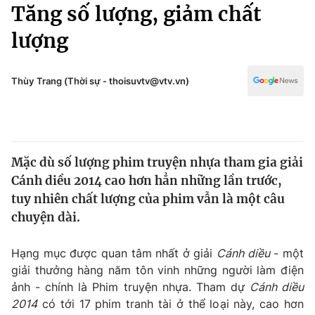
Chính trị
Tăng số lượng, giảm chất
Truyền hình
lượng
Văn hóa - Giải trí
Xã hội
Y tế
Đời sống
Thùy Trang (Thời sự - thoisuvtv@vtv.vn)
Pháp luật
Công nghệ
Giáo dục
Y tế
Mặc dù số lượng phim truyện nhựa tham gia giải
Thế giới
Cánh diều 2014 cao hơn hẳn những lần trước,
Tin tức
tuy nhiên chất lượng của phim vẫn là một câu
Kinh tế
chuyện dài.
Thế giới đó đây
Tài chính
Dữ liệu và đời sống
Câu chuyện quốc tế
Hạng mục được quan tâm nhất ở giải
Cánh diều
- một
Thị trường
giải thưởng hàng năm tôn vinh những người làm điện
ảnh - chính là Phim truyện nhựa. Tham dự
Cánh diều
Truyền hình
Góc doanh nghiệp
2014
có tới 17 phim tranh tài ở thể loại này, cao hơn