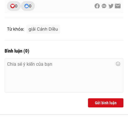
Ðiện thoại Thời báo VTV:
024.66 897 897
0
0
Email:
toasoan@vtv.vn
Liên hệ quảng cáo:
024-7300.7108
Từ khóa:
giải Cánh Diều
Bình luận
(
0
)
® Cấm sao chép dưới mọi hình thức nếu không có sự chấp
Gửi bình luận
thuận bằng văn bản. Ghi rõ nguồn VTV.vn khi phát hành lại
thông tin từ website này.