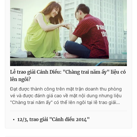
THỜI BÁO VTV
Theo dõi báo trên
Lễ trao giải Cánh Diều: "Chàng trai năm ấy" liệu có
Cơ quan chủ quản:
Đài Truyền hình Việt Nam
lên ngôi?
Cơ quan báo chí:
Thời báo VTV
Đạt được thành công trên mặt trận doanh thu phòng
Giấy phép hoạt động báo in và báo điện tử số 483/GP-BTTTT
vé và được đánh giá cao về mặt nội dung nhưng liệu
cấp ngày 29/12/2023
"Chàng trai năm ấy" có thể lên ngôi tại lễ trao giải...
Tổng Biên tập:
Vũ Thanh Thủy
Phó Tổng Biên tập:
Nguyễn Thị Mỹ Hạnh, Phạm Quốc Thắng,
12/3, trao giải "Cánh diều 2014"
Nguyễn Trọng Ninh
Tổng đài VTV:
024.38 355 931 - 024.38 355 932