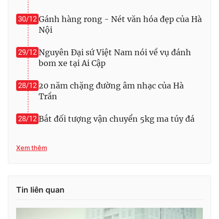
Photo
Infographic
Gánh hàng rong - Nét văn hóa đẹp của Hà
30/12
Nội
Video
Shorts video
Nguyên Đại sứ Việt Nam nói về vụ đánh
29/12
bom xe tại Ai Cập
VTV Money
VTV Thể thao
20 năm chặng đường âm nhạc của Hà
28/12
Trần
VTV Sức khoẻ
Bất động sản
Bắt đối tượng vận chuyển 5kg ma túy đá
28/12
Thị trường 24h
Tấm lòng Việt
Xem thêm
VTV4
Vươn mình bằng AI
VTV9
VTV8
Tin liên quan
Liên hệ tòa soạn
English