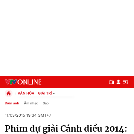
VĂN HÓA - GIẢI TRÍ
Chính trị
Điện ảnh
Âm nhạc
Sao
Xã hội
11/03/2015 19:34 GMT+7
Pháp luật
Chuyên mục
Kinh tế
Phim dự giải Cánh diều 2014:
Thể thao