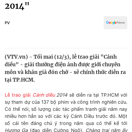
Chính trị
2014"
Truyền hình
Văn hóa - Giải trí
Xã hội
Y tế
PV
Đời sống
Pháp luật
Công nghệ
Giáo dục
Y tế
(VTV.vn) - Tối mai (12/3), lễ trao giải "Cánh
diều" - giải thưởng điện ảnh được giới chuyên
Thế giới
môn và khán giả đón chờ - sẽ chính thức diễn ra
tại TP.HCM.
Tin tức
Kinh tế
Thế giới đó đây
Lễ trao giải
Cánh diều
2014
sẽ diễn ra tại TP.HCM với
Tài chính
sự tham dự của 137 bộ phim và công trình nghiên cứu.
Dữ liệu và đời sống
Câu chuyện quốc tế
Có thể nói, số lượng các tác phẩm tranh giải năm nay
Thị trường
nhiều hơn hẳn so với các kỳ Cánh Diều trước đó. Một
Truyền hình
Góc doanh nghiệp
số cái tên đáng chú ý trong năm qua có thể kể tới
Hương Ga
(đạo diễn Cường Ngô),
Chàng trai năm ấy