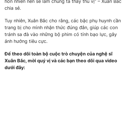
hồn nhiên nên sẽ làm chúng ta thấy thú vị” – Xuân Bắc
chia sẻ.
Photo
Infographic
Tuy nhiên, Xuân Bắc cho rằng, các bậc phụ huynh cần
Video
Shorts video
trang bị cho mình nhận thức đúng đắn, giúp các con
tránh sa đà vào những bộ phim có tính bạo lực, gây
ảnh hưởng tiêu cực.
VTV Money
VTV Thể thao
Để theo dõi toàn bộ cuộc trò chuyện của nghệ sĩ
VTV Sức khoẻ
Bất động sản
Xuân Bắc, mời quý vị và các bạn theo dõi qua video
dưới đây:
Thị trường 24h
Tấm lòng Việt
VTV4
Vươn mình bằng AI
VTV9
VTV8
Liên hệ tòa soạn
English