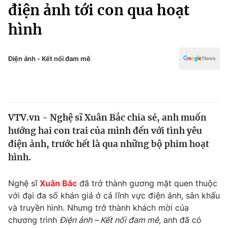
Chính trị
điện ảnh tới con qua hoạt
Truyền hình
hình
Văn hóa - Giải trí
Xã hội
Y tế
Đời sống
Điện ảnh - Kết nối đam mê
Pháp luật
Công nghệ
Giáo dục
Y tế
VTV.vn - Nghệ sĩ Xuân Bắc chia sẻ, anh muốn
Thế giới
hướng hai con trai của mình đến với tình yêu
Tin tức
điện ảnh, trước hết là qua những bộ phim hoạt
Kinh tế
hình.
Thế giới đó đây
Tài chính
Dữ liệu và đời sống
Câu chuyện quốc tế
Nghệ sĩ
Xuân Bắc
đã trở thành gương mặt quen thuộc
Thị trường
với đại đa số khán giả ở cả lĩnh vực điện ảnh, sân khấu
và truyền hình. Nhưng trở thành khách mời của
Truyền hình
Góc doanh nghiệp
chương trình
Điện ảnh – Kết nối đam mê
, anh đã có