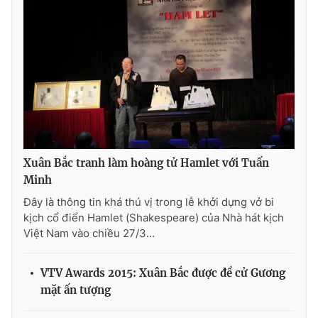
Ðiện thoại Thời báo VTV:
024.66 897 897
Email:
toasoan@vtv.vn
Liên hệ quảng cáo:
024-7300.7108
Xuân Bắc tranh làm hoàng tử Hamlet với Tuấn
Minh
Đây là thông tin khá thú vị trong lễ khởi dựng vở bi
kịch cổ điển Hamlet (Shakespeare) của Nhà hát kịch
Việt Nam vào chiều 27/3...
® Cấm sao chép dưới mọi hình thức nếu không có sự chấp
thuận bằng văn bản. Ghi rõ nguồn VTV.vn khi phát hành lại
VTV Awards 2015: Xuân Bắc được đề cử Gương
thông tin từ website này.
mặt ấn tượng