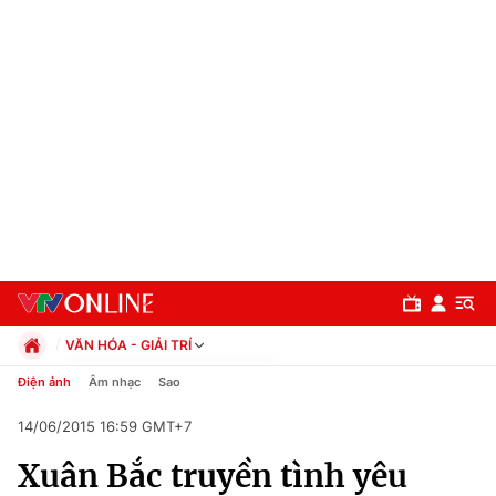
VĂN HÓA - GIẢI TRÍ
Chính trị
Điện ảnh
Âm nhạc
Sao
Xã hội
14/06/2015 16:59 GMT+7
Pháp luật
Chuyên mục
Kinh tế
Xuân Bắc truyền tình yêu
Thể thao