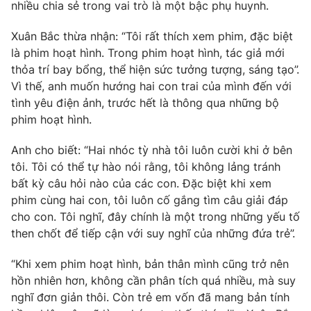
Phim VTV
nhiều chia sẻ trong vai trò là một bậc phụ huynh.
Giải trí
Hậu trường
Xuân Bắc thừa nhận: “Tôi rất thích xem phim, đặc biệt
Điện ảnh
là phim hoạt hình. Trong phim hoạt hình, tác giả mới
Đời sống
Nhân vật
thỏa trí bay bổng, thể hiện sức tưởng tượng, sáng tạo”.
Âm nhạc
Du lịch
Vì thế, anh muốn hướng hai con trai của mình đến với
Khán giả
Giáo dục
Sao
tình yêu điện ảnh, trước hết là thông qua những bộ
Làm đẹp
Giải sao mai
phim hoạt hình.
Tuyển sinh
Công nghệ
Chất lượng cuộc sống
Anh cho biết: “Hai nhóc tỳ nhà tôi luôn cười khi ở bên
Học trực tuyến
Hitech Công nghệ tương lai
tôi. Tôi có thể tự hào nói rằng, tôi không lảng tránh
Giao lưu trực tuyến
bất kỳ câu hỏi nào của các con. Đặc biệt khi xem
Sản phẩm
phim cùng hai con, tôi luôn cố gắng tìm câu giải đáp
Lịch phát sóng
cho con. Tôi nghĩ, đây chính là một trong những yếu tố
Thị trường
then chốt để tiếp cận với suy nghĩ của những đứa trẻ”.
Tư vấn
“Khi xem phim hoạt hình, bản thân mình cũng trở nên
Chuyên mục khác
hồn nhiên hơn, không cần phân tích quá nhiều, mà suy
Emagazine
Podcast
nghĩ đơn giản thôi. Còn trẻ em vốn đã mang bản tính