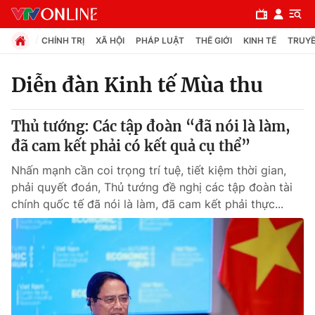
CHÍNH TRỊ
XÃ HỘI
PHÁP LUẬT
THẾ GIỚI
KINH TẾ
TRUYỀ
Diễn đàn Kinh tế Mùa thu
Chuyên mục
Thủ tướng: Các tập đoàn “đã nói là làm,
Chính trị
đã cam kết phải có kết quả cụ thể”
Nhấn mạnh cần coi trọng trí tuệ, tiết kiệm thời gian,
Xã hội
phải quyết đoán, Thủ tướng đề nghị các tập đoàn tài
chính quốc tế đã nói là làm, đã cam kết phải thực...
Pháp luật
Y tế
Thế giới