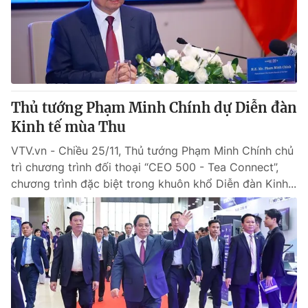
Tin tức
Kinh tế
Thế giới đó đây
Tài chính
Dữ liệu và đời sống
Câu chuyện quốc tế
Thị trường
Thủ tướng Phạm Minh Chính dự Diễn đàn
Truyền hình
Góc doanh nghiệp
Kinh tế mùa Thu
Phim VTV
Giải trí
VTV.vn - Chiều 25/11, Thủ tướng Phạm Minh Chính chủ
Hậu trường
trì chương trình đối thoại “CEO 500 - Tea Connect”,
Điện ảnh
chương trình đặc biệt trong khuôn khổ Diễn đàn Kinh...
Đời sống
Nhân vật
Âm nhạc
Du lịch
Khán giả
Giáo dục
Sao
Làm đẹp
Giải sao mai
Tuyển sinh
Công nghệ
Chất lượng cuộc sống
Học trực tuyến
Hitech Công nghệ tương lai