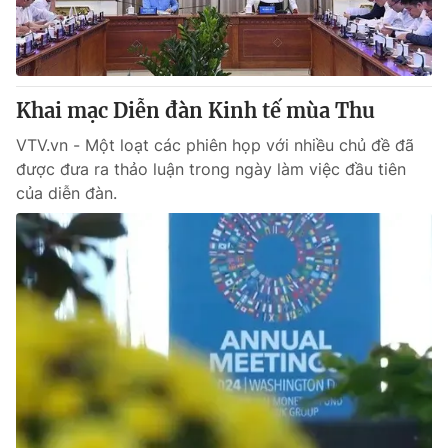
Thị trường 24h
Tấm lòng Việt
VTV4
Vươn mình bằng AI
Khai mạc Diễn đàn Kinh tế mùa Thu
VTV9
VTV8
VTV.vn - Một loạt các phiên họp với nhiều chủ đề đã
được đưa ra thảo luận trong ngày làm việc đầu tiên
Liên hệ tòa soạn
English
của diễn đàn.
THỜI BÁO VTV
Theo dõi báo trên
Cơ quan chủ quản:
Đài Truyền hình Việt Nam