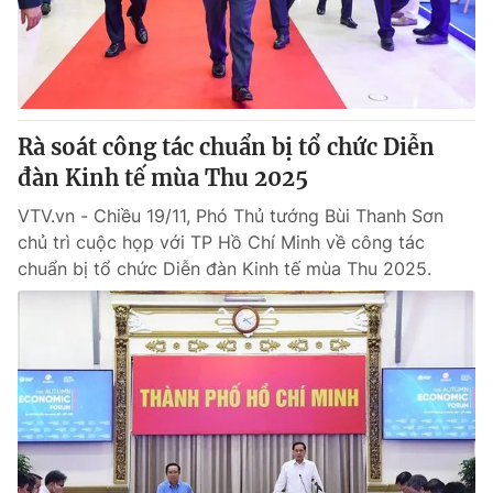
Giao lưu trực tuyến
Sản phẩm
Lịch phát sóng
Thị trường
Tư vấn
Rà soát công tác chuẩn bị tổ chức Diễn
Chuyên mục khác
đàn Kinh tế mùa Thu 2025
Emagazine
Podcast
VTV.vn - Chiều 19/11, Phó Thủ tướng Bùi Thanh Sơn
chủ trì cuộc họp với TP Hồ Chí Minh về công tác
Photo
Infographic
chuẩn bị tổ chức Diễn đàn Kinh tế mùa Thu 2025.
Video
Shorts video
VTV Money
VTV Thể thao
VTV Sức khoẻ
Bất động sản