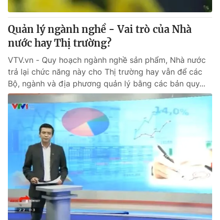
Cơ quan báo chí:
Thời báo VTV
Giấy phép hoạt động báo in và báo điện tử số 483/GP-BTTTT
Quản lý ngành nghề - Vai trò của Nhà
cấp ngày 29/12/2023
nước hay Thị trường?
Tổng Biên tập:
Vũ Thanh Thủy
VTV.vn - Quy hoạch ngành nghề sản phẩm, Nhà nước
Phó Tổng Biên tập:
Nguyễn Thị Mỹ Hạnh, Phạm Quốc Thắng,
trả lại chức năng này cho Thị trường hay vẫn để các
Nguyễn Trọng Ninh
Bộ, ngành và địa phương quản lý bằng các bản quy...
Tổng đài VTV:
024.38 355 931 - 024.38 355 932
Ðiện thoại Thời báo VTV:
024.66 897 897
Email:
toasoan@vtv.vn
Liên hệ quảng cáo:
024-7300.7108