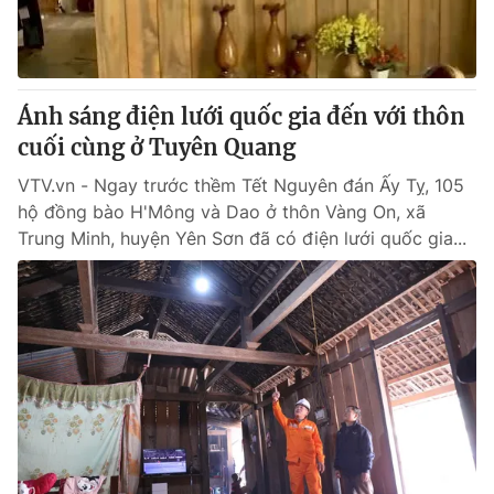
Giao lưu trực tuyến
Sản phẩm
Lịch phát sóng
Thị trường
Tư vấn
Ánh sáng điện lưới quốc gia đến với thôn
cuối cùng ở Tuyên Quang
Chuyên mục khác
Emagazine
VTV.vn - Ngay trước thềm Tết Nguyên đán Ấy Tỵ, 105
Podcast
hộ đồng bào H'Mông và Dao ở thôn Vàng On, xã
Trung Minh, huyện Yên Sơn đã có điện lưới quốc gia...
Photo
Infographic
Video
Shorts video
VTV Money
VTV Thể thao
VTV Sức khoẻ
Bất động sản