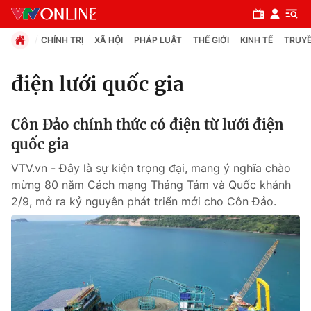
CHÍNH TRỊ
XÃ HỘI
PHÁP LUẬT
THẾ GIỚI
KINH TẾ
TRUYỀ
điện lưới quốc gia
Chuyên mục
Côn Đảo chính thức có điện từ lưới điện
Chính trị
quốc gia
VTV.vn - Đây là sự kiện trọng đại, mang ý nghĩa chào
Xã hội
mừng 80 năm Cách mạng Tháng Tám và Quốc khánh
2/9, mở ra kỷ nguyên phát triển mới cho Côn Đảo.
Pháp luật
Y tế
Thế giới