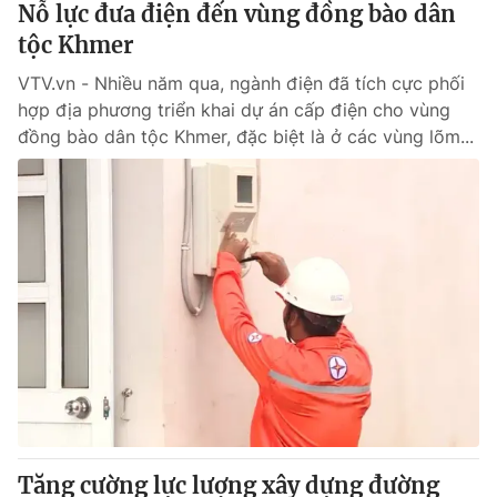
Nỗ lực đưa điện đến vùng đồng bào dân
tộc Khmer
® Cấm sao chép dưới mọi hình thức nếu không có sự chấp
VTV.vn - Nhiều năm qua, ngành điện đã tích cực phối
thuận bằng văn bản. Ghi rõ nguồn VTV.vn khi phát hành lại
thông tin từ website này.
hợp địa phương triển khai dự án cấp điện cho vùng
đồng bào dân tộc Khmer, đặc biệt là ở các vùng lõm...
Tăng cường lực lượng xây dựng đường