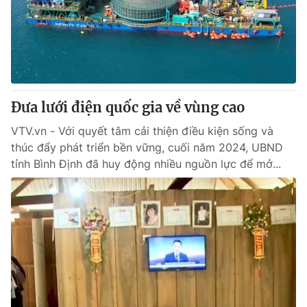
Tin tức
Kinh tế
Thế giới đó đây
Tài chính
Dữ liệu và đời sống
Câu chuyện quốc tế
Thị trường
Đưa lưới điện quốc gia về vùng cao
Truyền hình
Góc doanh nghiệp
VTV.vn - Với quyết tâm cải thiện điều kiện sống và
Phim VTV
Giải trí
thúc đẩy phát triển bền vững, cuối năm 2024, UBND
Hậu trường
tỉnh Bình Định đã huy động nhiều nguồn lực để mở...
Điện ảnh
Đời sống
Nhân vật
Âm nhạc
Du lịch
Khán giả
Giáo dục
Sao
Làm đẹp
Giải sao mai
Tuyển sinh
Công nghệ
Chất lượng cuộc sống
Học trực tuyến
Hitech Công nghệ tương lai