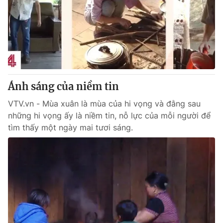
Ánh sáng của niềm tin
VTV.vn - Mùa xuân là mùa của hi vọng và đằng sau
những hi vọng ấy là niềm tin, nỗ lực của mỗi người để
tìm thấy một ngày mai tươi sáng.