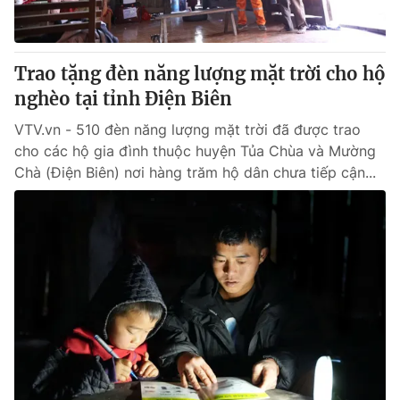
Thị trường 24h
Tấm lòng Việt
VTV4
Vươn mình bằng AI
Trao tặng đèn năng lượng mặt trời cho hộ
nghèo tại tỉnh Điện Biên
VTV9
VTV8
VTV.vn - 510 đèn năng lượng mặt trời đã được trao
cho các hộ gia đình thuộc huyện Tủa Chùa và Mường
Liên hệ tòa soạn
English
Chà (Điện Biên) nơi hàng trăm hộ dân chưa tiếp cận...
THỜI BÁO VTV
Theo dõi báo trên
Cơ quan chủ quản:
Đài Truyền hình Việt Nam
Cơ quan báo chí:
Thời báo VTV