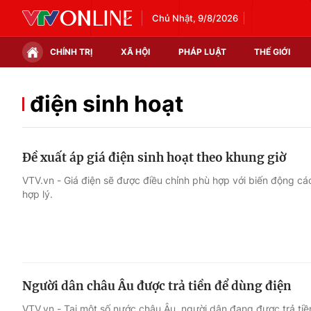
Chủ Nhật, 9/8/2026
CHÍNH TRỊ
XÃ HỘI
PHÁP LUẬT
THẾ GIỚI
Chính trị
Xã hội
điện sinh hoạt
Thế giới
Kinh tế
Đề xuất áp giá điện sinh hoạt theo khung giờ
Tin tức
Tài chính
VTV.vn - Giá điện sẽ được điều chỉnh phù hợp với biến động cá
hợp lý.
Thế giới đó đây
Thị trường
Câu chuyện quốc tế
Góc doanh nghiệp
Dữ liệu và đời sống
Người dân châu Âu được trả tiền để dùng điện
VTV.vn - Tại một số nước châu Âu, người dân đang được trả tiề