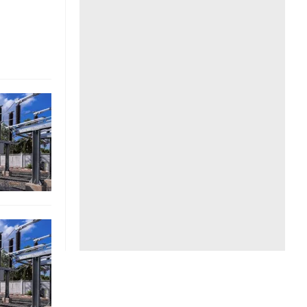
Liên hệ toà soạn
hệ tương lai