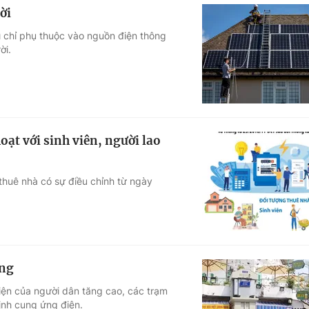
ời
ì chỉ phụ thuộc vào nguồn điện thông
ời.
oạt với sinh viên, người lao
g thuê nhà có sự điều chỉnh từ ngày
óng
iện của người dân tăng cao, các trạm
định cung ứng điện.