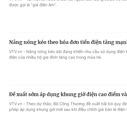
được gọi là "giá điện âm".
Giải trí
Đời sống
Điện ảnh
Du lịch
Nắng nóng kéo theo hóa đơn tiền điện tăng mạn
Âm nhạc
Làm đẹp
VTV.vn - Nắng nóng kéo dài đang khiến nhu cầu sử dụng điện 
điện của nhiều hộ gia đình tăng cao trong mùa hè.
Sao
Chất lượng cuộc sốn
Đề xuất sớm áp dụng khung giờ điện cao điểm v
VTV.vn - Theo dự thảo, Bộ Công Thương đề xuất bãi bỏ quy địn
phép áp dụng khung giờ mới sau khi điều chỉnh giá bán lẻ điện