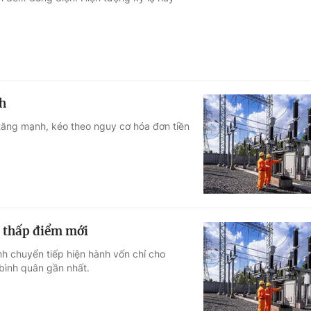
Góc ảnh
Giáo dục
Công nghệ
Tuyển sinh
Hitech Công ng
h
Học trực tuyến
Sản phẩm
tăng mạnh, kéo theo nguy cơ hóa đơn tiền
g
Thị trường
Tư vấn
à thấp điểm mới
h chuyển tiếp hiện hành vốn chỉ cho
 bình quân gần nhất.