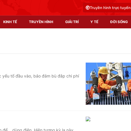
Truyền hình trực tuyến
KINH TẾ
TRUYỀN HÌNH
GIẢI TRÍ
Y TẾ
ĐỜI SỐNG
Pháp luật
Y tế
Truyền hình
Multimedia
Phim VTV
Video
c yếu tố đầu vào, bảo đảm bù đắp chi phí
Hậu trường
Shorts video
Nhân vật
Podcast
Khán giả
EMagazine
Giải sao mai
Photo
Infographic
n để… dùng điện. Hiện tượng kỳ lạ này