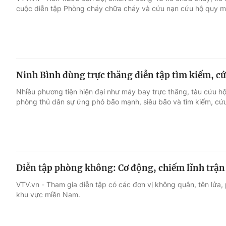
cuộc diễn tập Phòng cháy chữa cháy và cứu nạn cứu hộ quy mô 
Giải trí
Đời sống
Điện ảnh
Du lịch
Ninh Bình dùng trực thăng diễn tập tìm kiếm, cứ
Âm nhạc
Làm đẹp
Nhiều phương tiện hiện đại như máy bay trực thăng, tàu cứu h
phòng thủ dân sự ứng phó bão mạnh, siêu bão và tìm kiếm, cứu
Sao
Chất lượng cuộc sốn
Diễn tập phòng không: Cơ động, chiếm lĩnh trận
VTV.vn - Tham gia diễn tập có các đơn vị không quân, tên lửa,
khu vực miền Nam.