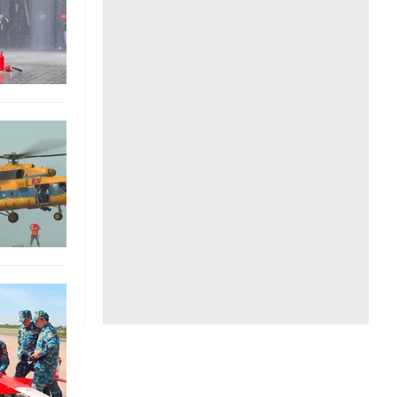
Liên hệ toà soạn
hệ tương lai