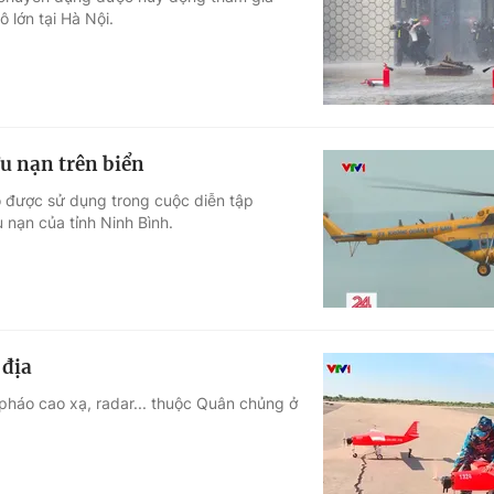
lớn tại Hà Nội.
Góc ảnh
Giáo dục
Công nghệ
Tuyển sinh
Hitech Công ng
u nạn trên biển
Học trực tuyến
Sản phẩm
ộ được sử dụng trong cuộc diễn tập
 nạn của tỉnh Ninh Bình.
g
Thị trường
Tư vấn
 địa
 pháo cao xạ, radar... thuộc Quân chủng ở