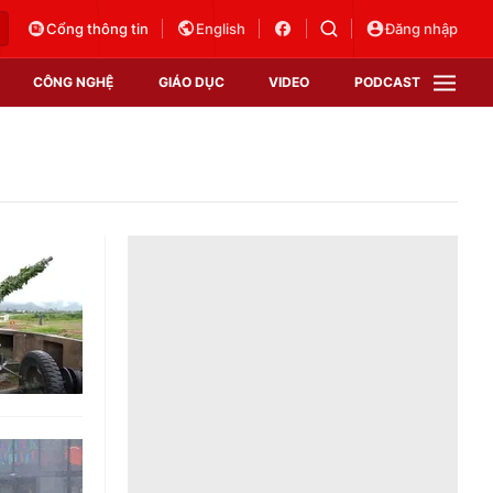
Cổng thông tin
English
Đăng nhập
CÔNG NGHỆ
GIÁO DỤC
VIDEO
PODCAST
VTV Money
VTV Thể thao
VTV Sức khoẻ
Bất động sản
Thị trường 24h
Tấm lòng Việt
Vươn mình bằng AI
VTV4
VTV8
VTV9
Lịch phát sóng
Giao lưu trực tuyến
Sự kiện