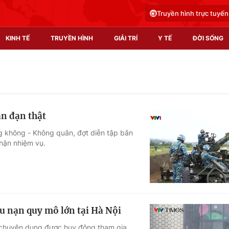
Truyền hình trực tuyến
KINH TẾ
TRUYỀN HÌNH
GIẢI TRÍ
Y TẾ
ĐỜI SỐNG
Pháp luật
Y tế
Truyền hình
Multimedia
n đạn thật
Phim VTV
Video
g không - Không quân, đợt diễn tập bắn
nhận nhiệm vụ.
Hậu trường
Shorts video
Nhân vật
Podcast
Khán giả
EMagazine
Giải sao mai
Photo
ứu nạn quy mô lớn tại Hà Nội
Infographic
e chuyên dụng được huy động tham gia