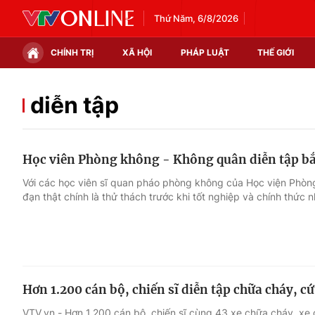
Thứ Năm, 6/8/2026
CHÍNH TRỊ
XÃ HỘI
PHÁP LUẬT
THẾ GIỚI
Chính trị
Xã hội
diễn tập
Thế giới
Kinh tế
Học viên Phòng không - Không quân diễn tập bắ
Tin tức
Tài chính
Với các học viên sĩ quan pháo phòng không của Học viện Phòn
đạn thật chính là thử thách trước khi tốt nghiệp và chính thức 
Thế giới đó đây
Thị trường
Câu chuyện quốc tế
Góc doanh nghiệp
Dữ liệu và đời sống
Hơn 1.200 cán bộ, chiến sĩ diễn tập chữa cháy, c
VTV.vn - Hơn 1.200 cán bộ, chiến sĩ cùng 43 xe chữa cháy, x